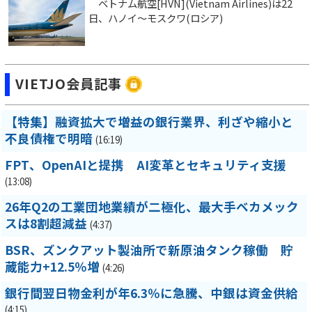
ベトナム航空[HVN](Vietnam Airlines)は22
日、ハノイ～モスクワ(ロシア)
VIETJO会員記事
【特集】融資拡大で増益の銀行業界、利ざや縮小と
不良債権で明暗
(16:19)
FPT、OpenAIと提携 AI変革とセキュリティ支援
(13:08)
26年Q2の工業団地業績が二極化、最大手ベカメック
スは8割超減益
(4:37)
BSR、ズンクアット製油所で新原油タンク稼働 貯
蔵能力+12.5％増
(4:26)
銀行間翌日物金利が年6.3％に急騰、中銀は資金供給
(4:15)