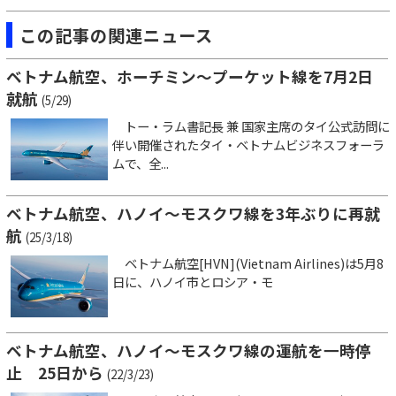
この記事の関連ニュース
ベトナム航空、ホーチミン～プーケット線を7月2日
就航
(5/29)
トー・ラム書記長 兼 国家主席のタイ公式訪問に
伴い開催されたタイ・ベトナムビジネスフォーラ
ムで、全...
ベトナム航空、ハノイ～モスクワ線を3年ぶりに再就
航
(25/3/18)
ベトナム航空[HVN](Vietnam Airlines)は5月8
日に、ハノイ市とロシア・モ
ベトナム航空、ハノイ～モスクワ線の運航を一時停
止 25日から
(22/3/23)