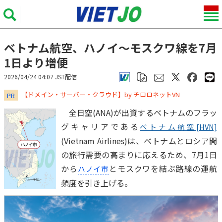
ベトナム航空、ハノイ～モスクワ線を7月
1日より増便
2026/04/24 04:07 JST配信
​​​​​​​【ドメイン・サーバー・クラウド】by チロロネットVN
PR
全日空(ANA)が出資するベトナムのフラッ
グキャリアである
ベトナム航空[HVN]
(Vietnam Airlines)は、ベトナムとロシア間
の旅行需要の高まりに応えるため、7月1日
から
とモスクワを結ぶ路線の運航
ハノイ市
頻度を引き上げる。