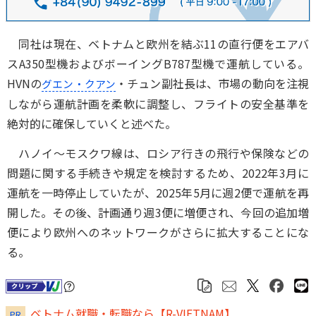
同社は現在、ベトナムと欧州を結ぶ11の直行便をエアバ
スA350型機およびボーイングB787型機で運航している。
HVNの
・チュン副社長は、市場の動向を注視
グエン・クアン
しながら運航計画を柔軟に調整し、フライトの安全基準を
絶対的に確保していくと述べた。
ハノイ～モスクワ線は、ロシア行きの飛行や保険などの
問題に関する手続きや規定を検討するため、2022年3月に
運航を一時停止していたが、2025年5月に週2便で運航を再
開した。その後、計画通り週3便に増便され、今回の追加増
便により欧州へのネットワークがさらに拡大することにな
る。
ベトナム就職・転職なら【R-VIETNAM】
PR