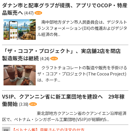
ダナン市と配車グラブが提携、アプリでOCOP・特産
品販売へ
(4:47)
南中部地方ダナン市人民委員会は、デジタルト
ランスフォーメーション(DX)の推進およびデジタ
ル経済の発...
「ザ・ココア・プロジェクト」、実店舗2店を閉店
製造販売は継続
(4:24)
クラフトチョコレートの製造や販売を手掛ける
ザ・ココア・プロジェクト(The Cocoa Project)
は、ホーチ...
VSIP、クアンニン省に新工業団地を建設へ 29年稼
働開始
(3:38)
東北部地方クアンニン省のクアンイエン沿岸経済
区で、ベトナム・シンガポール工業団地(VSIP)が総額約5...
【ベトナム飯】貝屋さんでの注文の仕方
PR