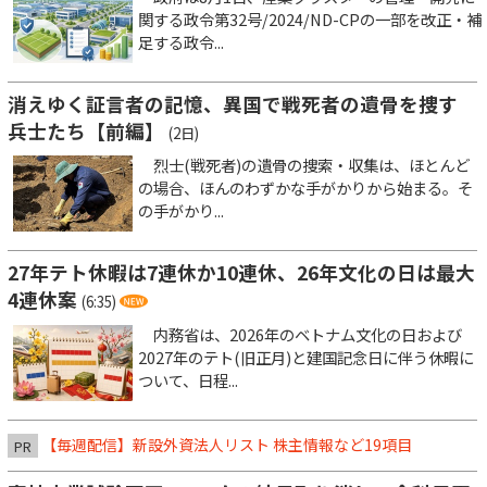
関する政令第32号/2024/ND-CPの一部を改正・補
足する政令...
消えゆく証言者の記憶、異国で戦死者の遺骨を捜す
兵士たち【前編】
(2日)
烈士(戦死者)の遺骨の捜索・収集は、ほとんど
の場合、ほんのわずかな手がかりから始まる。そ
の手がかり...
27年テト休暇は7連休か10連休、26年文化の日は最大
4連休案
(6:35)
内務省は、2026年のベトナム文化の日および
2027年のテト(旧正月)と建国記念日に伴う休暇に
ついて、日程...
【毎週配信】新設外資法人リスト 株主情報など19項目
PR