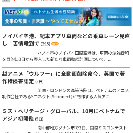
ノイバイ空港、配車アプリ車両などの乗車レーン見直
し 苦情殺到で
(2:15)
ハノイ市のノイバイ国際空港は、車両の混雑緩和
を目的に3日から導入した新たな車両動線計画について、...
越アニメ「ウルフー」に全動画削除命令、英国で著
作権侵害認定
(5日)
英国・ロンドンの高等法院は、ベトナムのアニメ
制作会社であるSコネクト(Sconnect)が制作する人気アニ...
ミス・ヘリテージ・グローバル、10月にベトナムで
アジア初開催
(5日)
南中部地方ダナン市で3日、国際ミスコンテスト