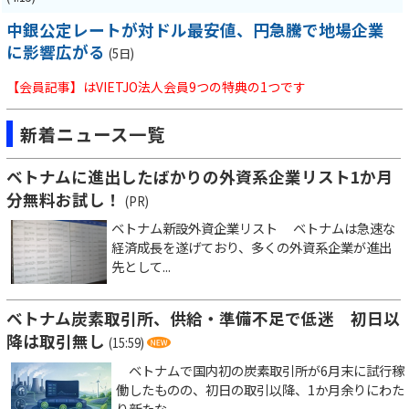
中銀公定レートが対ドル最安値、円急騰で地場企業
に影響広がる
(5日)
【会員記事】はVIETJO法人会員9つの特典の1つです
新着ニュース一覧
ベトナムに進出したばかりの外資系企業リスト1か月
分無料お試し！
(PR)
ベトナム新設外資企業リスト ベトナムは急速な
経済成長を遂げており、多くの外資系企業が進出
先として...
ベトナム炭素取引所、供給・準備不足で低迷 初日以
降は取引無し
(15:59)
ベトナムで国内初の炭素取引所が6月末に試行稼
働したものの、初日の取引以降、1か月余りにわた
り新たな...