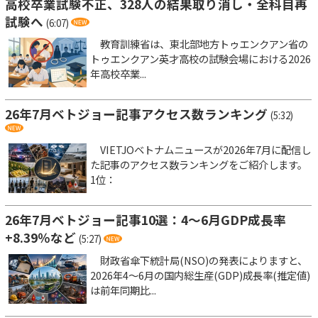
高校卒業試験不正、328人の結果取り消し・全科目再
試験へ
(6:07)
教育訓練省は、東北部地方トゥエンクアン省の
トゥエンクアン英才高校の試験会場における2026
年高校卒業...
26年7月ベトジョー記事アクセス数ランキング
(5:32)
VIETJOベトナムニュースが2026年7月に配信し
た記事のアクセス数ランキングをご紹介します。
1位：
26年7月ベトジョー記事10選：4～6月GDP成長率
+8.39％など
(5:27)
財政省傘下統計局(NSO)の発表によりますと、
2026年4～6月の国内総生産(GDP)成長率(推定値)
は前年同期比...