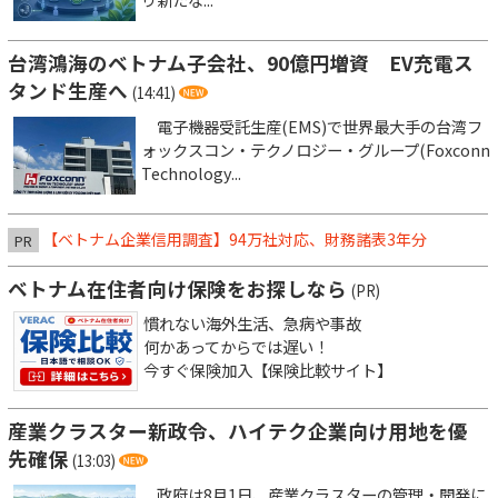
台湾鴻海のベトナム子会社、90億円増資 EV充電ス
タンド生産へ
(14:41)
電子機器受託生産(EMS)で世界最大手の台湾フ
ォックスコン・テクノロジー・グループ(Foxconn
Technology...
【ベトナム企業信用調査】94万社対応、財務諸表3年分
PR
ベトナム在住者向け保険をお探しなら
(PR)
慣れない海外生活、急病や事故
何かあってからでは遅い！
今すぐ保険加入【保険比較サイト】
産業クラスター新政令、ハイテク企業向け用地を優
先確保
(13:03)
政府は8月1日、産業クラスターの管理・開発に