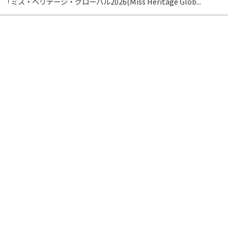
「ミス・ヘリテージ・グローバル2026(Miss Heritage Glob...