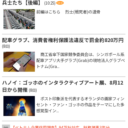
兵士たち【後編】
(10:25)
前編はこちら 烈士(戦死者)の遺骨
配車グラブ、消費者権利保護法違反で罰金約820万円
(8日)
商工省傘下国家競争委員会は、シンガポール系
配車アプリ大手グラブ(Grab)の現地法人グラブベ
トナム(Gra...
ハノイ：ゴッホのインタラクティブアート展、8月12
日から開催
(8日)
ポスト印象派を代表するオランダの画家フィン
セント・ファン・ゴッホの作品をテーマにした多
感覚型イン...
【ベトナム企業信用調査】94万社対応、財務諸表3年分
PR