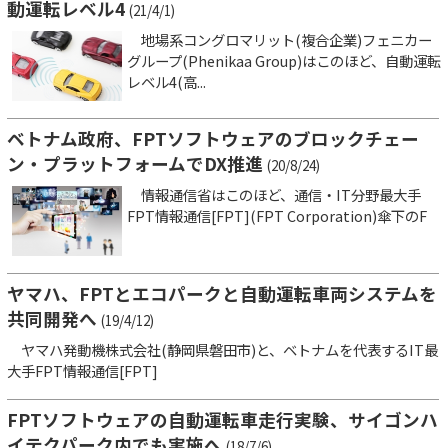
動運転レベル4
(21/4/1)
地場系コングロマリット(複合企業)フェニカー
グループ(Phenikaa Group)はこのほど、自動運転
レベル4(高...
ベトナム政府、FPTソフトウェアのブロックチェー
ン・プラットフォームでDX推進
(20/8/24)
情報通信省はこのほど、通信・IT分野最大手
FPT情報通信[FPT](FPT Corporation)傘下のF
ヤマハ、FPTとエコパークと自動運転車両システムを
共同開発へ
(19/4/12)
ヤマハ発動機株式会社(静岡県磐田市)と、ベトナムを代表するIT最
大手FPT情報通信[FPT]
FPTソフトウェアの自動運転車走行実験、サイゴンハ
イテクパーク内でも実施へ
(18/7/6)