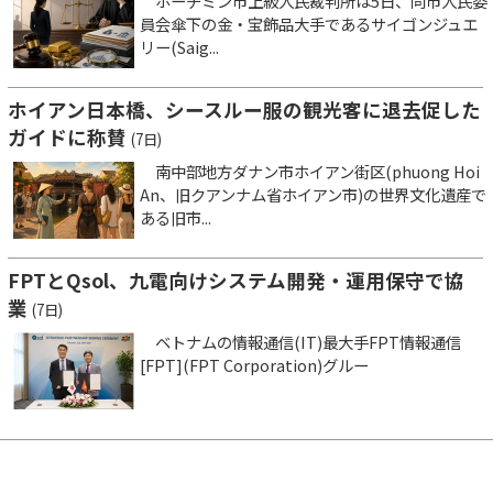
ホーチミン市上級人民裁判所は5日、同市人民委
員会傘下の金・宝飾品大手であるサイゴンジュエ
リー(Saig...
ホイアン日本橋、シースルー服の観光客に退去促した
ガイドに称賛
(7日)
南中部地方ダナン市ホイアン街区(phuong Hoi
An、旧クアンナム省ホイアン市)の世界文化遺産で
ある旧市...
FPTとQsol、九電向けシステム開発・運用保守で協
業
(7日)
ベトナムの情報通信(IT)最大手FPT情報通信
[FPT](FPT Corporation)グルー