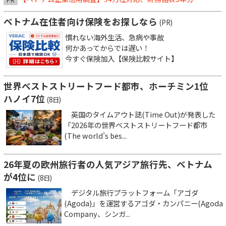
ベトナム在住者向け保険をお探しなら
(PR)
慣れない海外生活、急病や事故
何かあってからでは遅い！
今すぐ保険加入【保険比較サイト】
世界ベストストリートフード都市、ホーチミン1位
ハノイ7位
(8日)
英国のタイムアウト誌(Time Out)が発表した
「2026年の世界ベストストリートフード都市
(The world’s bes...
26年夏の欧州旅行者の人気アジア旅行先、ベトナム
が4位に
(8日)
デジタル旅行プラットフォーム「アゴダ
(Agoda)」を運営するアゴダ・カンパニー(Agoda
Company、シンガ...