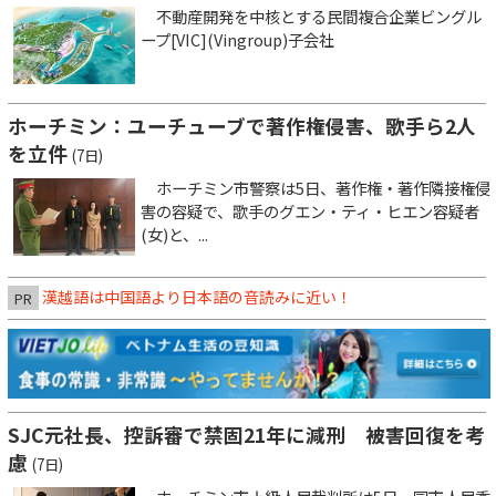
不動産開発を中核とする民間複合企業ビングル
ープ[VIC](Vingroup)子会社
ホーチミン：ユーチューブで著作権侵害、歌手ら2人
を立件
(7日)
ホーチミン市警察は5日、著作権・著作隣接権侵
害の容疑で、歌手のグエン・ティ・ヒエン容疑者
(女)と、...
漢越語は中国語より日本語の音読みに近い！
PR
SJC元社長、控訴審で禁固21年に減刑 被害回復を考
慮
(7日)