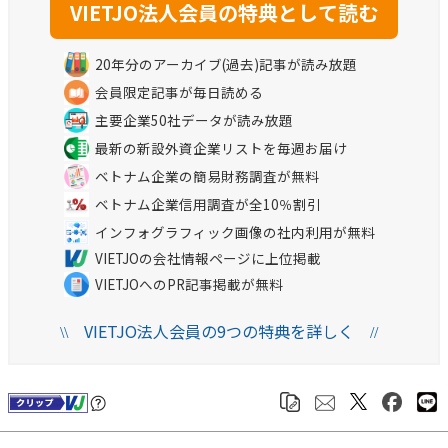
20年分のアーカイブ(過去)記事が読み放題
会員限定記事が毎日読める
主要企業50社データが読み放題
最新の新設外資企業リストを毎週お届け
ベトナム企業の簡易財務調査が無料
ベトナム企業信用調査が全10％割引
インフォグラフィック画像の社内利用が無料
VIETJOの会社情報ページに上位掲載
VIETJOへのPR記事掲載が無料
VIETJO法人会員の9つの特典を詳しく
\\
//