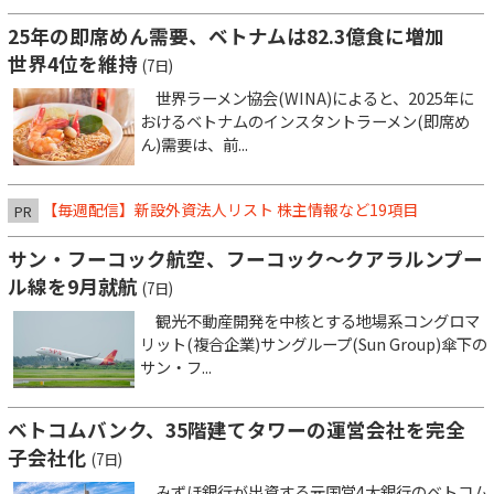
25年の即席めん需要、ベトナムは82.3億食に増加
世界4位を維持
(7日)
世界ラーメン協会(WINA)によると、2025年に
おけるベトナムのインスタントラーメン(即席め
ん)需要は、前...
【毎週配信】新設外資法人リスト 株主情報など19項目
PR
サン・フーコック航空、フーコック～クアラルンプー
ル線を9月就航
(7日)
観光不動産開発を中核とする地場系コングロマ
リット(複合企業)サングループ(Sun Group)傘下の
サン・フ...
ベトコムバンク、35階建てタワーの運営会社を完全
子会社化
(7日)
みずほ銀行が出資する元国営4大銀行のベトコム