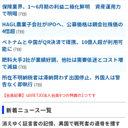
保険業界、1～6月期の利益二極化鮮明 資産運用力
で明暗
(7日)
HAGL農業子会社がIPOへ、公募価格は親会社株価の
4倍超
(7日)
ベトナムと中国がQR決済で提携、10億人超が利用可
能に
(7日)
肥料大手2社が業績好調、他社は需要低迷とコスト増
で減益
(7日)
所在不明納税者は滞納問わず出国停止、外国人は警
告なく即執行
(7日)
【会員記事】はVIETJO法人会員9つの特典の1つです
新着ニュース一覧
消えゆく証言者の記憶、異国で戦死者の遺骨を捜す