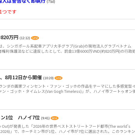
国人は警告なく即執行
(7日)
1つです
820万円
(12:12)
、シンガポール系配車アプリ大手グラブ(Grab)の現地法人グラブベトナム
、消費者権利保護法などに違反したとして、罰金13億6000万VND(約820万円)の行政
、8月12日から開催
(10:20)
ンダの画家フィンセント・ファン・ゴッホの作品をテーマにした多感覚型
ゴッホ・タイムレス(Van Gogh Timeless)」が、ハノイ市フートゥオン
ン1位 ハノイ7位
(9:41)
Out)が発表した「2026年の世界ベストストリートフード都市(The world’s
eet food in 2026)」で、ホーチミン市が1位、ハノイ市が7位に選出された。このランキ