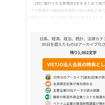
2月に施行される新規定6本をまとめて紹介
子力発電所の建設投資運営の独占権改正電力法(
施行)では、電力供給の安全を確保するため
発計画は電力開発計画と連動...
日系、経済、政治、統計、法律カテ
30日を超えたものはアーカイブ化
残り1,002文字
20年分のアーカイブ(過去)記事が
会員限定記事が毎日読める
主要企業50社データが読み放題
最新の新設外資企業リストを毎週
ベトナム企業の簡易財務調査が無