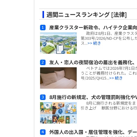
週間ニュースランキング [法律]
産業クラスター新政令、ハイテク企業
政府は8月1日、産業クラスター
第303号/2026/ND-CP
ス...
>> 続き
友人・恋人の夜間宿泊の届出を義務化、
ベトナムでは2026年7月1
うことが義務付けられた。これ
号/2025/QH15...
>> 続き
8月施行の新規定、犬の管理罰則強化やV
8月に施行される新規定をまと
引き上げ 獣医分野における行政違
外国人の出入国・居住管理を強化、デ