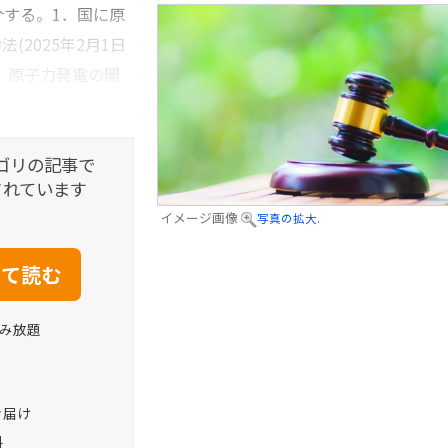
する。1．国に原
2025年2月1日
、原子力発電の開
ゴリの記事で
されています
イメージ画像
写真の拡大.
読み放題
お届け
料