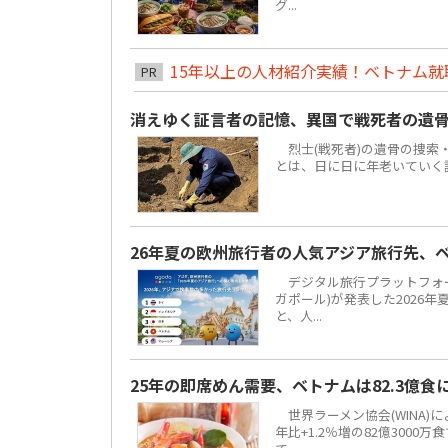
グ...
15年以上の人材紹介実績！ベトナム就職は
PR
消えゆく証言者の記憶、異国で戦死者の遺
烈士(戦死者)の遺骨の捜索
とは、日に日に年老いていく
26年夏の欧州旅行者の人気アジア旅行先、
デジタル旅行プラットフォーム「
ガポール)が発表した2026
と、人...
25年の即席めん需要、ベトナムは82.3億
世界ラーメン協会(WINA)
年比+1.2％増の82億300