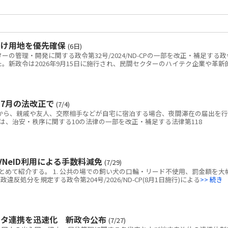
向け用地を優先確保
(6日)
の管理・開発に関する政令第32号/2024/ND-CPの一部を改正・補足する政
を公布した。新政令は2026年9月15日に施行され、民間セクターのハイテク企業や革新
7月の法改正で
(7/4)
日から、親戚や友人、交際相手などが自宅に宿泊する場合、夜間滞在の届出を行
は、治安・秩序に関する10の法律の一部を改正・補足する法律第118
NeID利用による手数料減免
(7/29)
めて紹介する。 1. 公共の場での飼い犬の口輪・リード不使用、罰金額を大
反処分を規定する政令第204号/2026/ND-CP(8月1日施行)による
>> 続き
ータ連携を迅速化 新政令公布
(7/27)