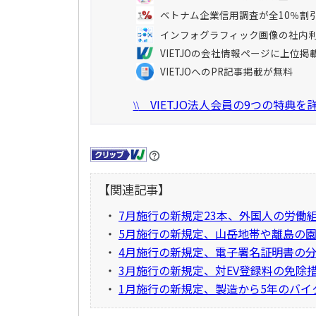
ベトナム企業信用調査が全10％割
インフォグラフィック画像の社内
VIETJOの会社情報ページに上位掲
VIETJOへのPR記事掲載が無料
VIETJO法人会員の9つの特典
\\
【関連記事】
・
7月施行の新規定23本、外国人の労働
・
5月施行の新規定、山岳地帯や離島の
・
4月施行の新規定、電子署名証明書の
・
3月施行の新規定、対EV登録料の免除
・
1月施行の新規定、製造から5年のバイ