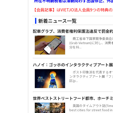
所在不明納税者は滞納問わず出国停止、外
【会員記事】はVIETJO法人会員9つの特典の
新着ニュース一覧
配車グラブ、消費者権利保護法違反で罰金約
商工省傘下国家競争委員会は
(Grab Vietnam)に対し
分を科...
ハノイ：ゴッホのインタラクティブアート展
ポスト印象派を代表するオラ
ンタラクティブアート展「ファン・
区(p...
世界ベストストリートフード都市、ホーチミ
英国のタイムアウト誌(Time 
best cities for str