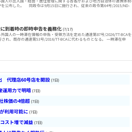
国人の出入国・経由・居住管理に関する各省庁および地方自治体の連携体制
D-CPを公布した。 同政令は9月15日に施行され、従来の政令第64号/2015/ND-
設に到着時の即時申告を義務化
(7/17)
人の一時滞在情報の申告・受領方法を定めた通達第87号/2026/TT-BCA
され、既存の通達第53号/2016/TT-BCAに代わるものとなる。 一時滞在申
 代理店60号店を開設
(7日)
産運用力で明暗
(7日)
会社株価の4倍超
(7日)
超が利用可能に
(7日)
とコスト増で減益
(7日)