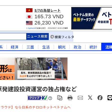
8/7
の為替レート
165.73 VND
26,230 VND
※
の仲値を表示
JST更新
Agribank
2026/08/07 18:00
検索フィルタ
系
経済
三面
生活
観光
政治
統計
法
原発建設投資運営の独占権など
クラウド】なら日系のチロロネットベトナムへ