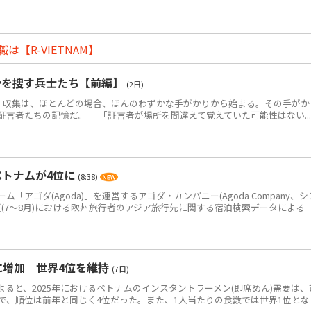
【R-VIETNAM】
骨を捜す兵士たち【前編】
(2日)
・収集は、ほとんどの場合、ほんのわずかな手がかりから始まる。その手がか
証言者たちの記憶だ。 「証言者が場所を間違えて覚えていた可能性はない...
ベトナムが4位に
(8:38)
アゴダ(Agoda)」を運営するアゴダ・カンパニー(Agoda Company、シ
年夏(7～8月)における欧州旅行者のアジア旅行先に関する宿泊検索データによる
食に増加 世界4位を維持
(7日)
によると、2025年におけるベトナムのインスタントラーメン(即席めん)需要は、
0万食で、順位は前年と同じく4位だった。また、1人当たりの食数では世界1位とな