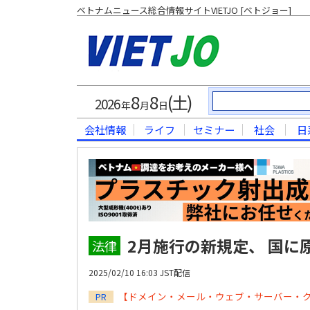
ベトナムニュース総合情報サイトVIETJO [ベトジョー]
8
8
(土)
2026
年
月
日
会社情報
ライフ
セミナー
社会
日
2月施行の新規定、 国に
法律
2025/02/10 16:03 JST配信
【ドメイン・メール・ウェブ・サーバー・
PR