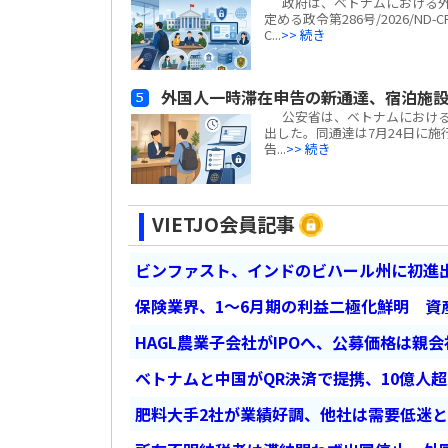
政府は、ベトナムにおける外
定める政令第286号/2026/N
C...
>> 続き
外国人一時滞在申告の新通達、宿泊施
公安省は、ベトナムにおける外国
出した。同通達は7月24日に施行
告...
>> 続き
VIETJO会員記事
ビンファスト、インドのビハール州に初進出
保険業界、1～6月期の利益二極化鮮明 資
HAGL農業子会社がIPOへ、公募価格は親
ベトナムと中国がQR決済で提携、10億人
肥料大手2社が業績好調、他社は需要低迷