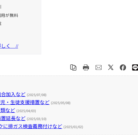
引
利用が無料
載
を詳しく
//
組合加入など
(2025/07/08)
園児・生徒支援措置など
(2025/05/08)
分類など
(2025/04/03)
措置延長など
(2025/03/10)
クに排ガス検査義務付けなど
(2025/01/02)