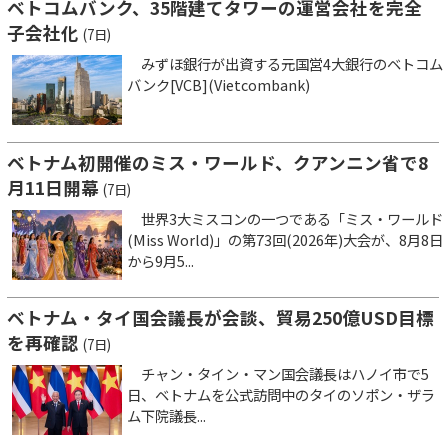
ベトコムバンク、35階建てタワーの運営会社を完全
子会社化
(7日)
みずほ銀行が出資する元国営4大銀行のベトコム
バンク[VCB](Vietcombank)
ベトナム初開催のミス・ワールド、クアンニン省で8
月11日開幕
(7日)
世界3大ミスコンの一つである「ミス・ワールド
(Miss World)」の第73回(2026年)大会が、8月8日
から9月5...
ベトナム・タイ国会議長が会談、貿易250億USD目標
を再確認
(7日)
チャン・タイン・マン国会議長はハノイ市で5
日、ベトナムを公式訪問中のタイのソポン・ザラ
ム下院議長...