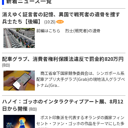
新着ニュース一覧
消えゆく証言者の記憶、異国で戦死者の遺骨を捜す
兵士たち【後編】
(10:25)
前編はこちら 烈士(戦死者)の遺骨
配車グラブ、消費者権利保護法違反で罰金約820万円
(8日)
商工省傘下国家競争委員会は、シンガポール系
配車アプリ大手グラブ(Grab)の現地法人グラブベ
トナム(Gra...
ハノイ：ゴッホのインタラクティブアート展、8月12
日から開催
(8日)
ポスト印象派を代表するオランダの画家フィン
セント・ファン・ゴッホの作品をテーマにした多