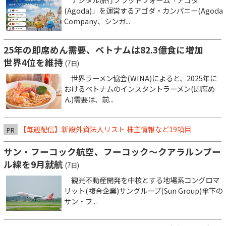
(Agoda)」を運営するアゴダ・カンパニー(Agoda
Company、シンガ...
25年の即席めん需要、ベトナムは82.3億食に増加
世界4位を維持
(7日)
世界ラーメン協会(WINA)によると、2025年に
おけるベトナムのインスタントラーメン(即席め
ん)需要は、前...
【毎週配信】新設外資法人リスト 株主情報など19項目
PR
サン・フーコック航空、フーコック～クアラルンプー
ル線を9月就航
(7日)
観光不動産開発を中核とする地場系コングロマ
リット(複合企業)サングループ(Sun Group)傘下の
サン・フ...