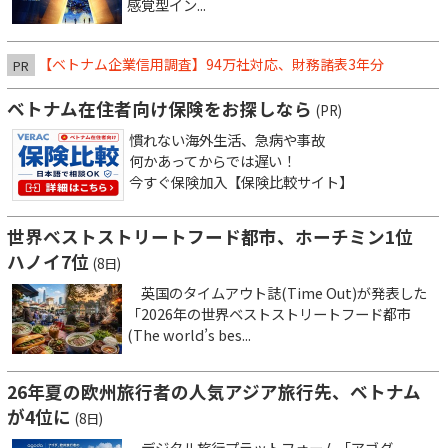
感覚型イン...
【ベトナム企業信用調査】94万社対応、財務諸表3年分
PR
ベトナム在住者向け保険をお探しなら
(PR)
慣れない海外生活、急病や事故
何かあってからでは遅い！
今すぐ保険加入【保険比較サイト】
世界ベストストリートフード都市、ホーチミン1位
ハノイ7位
(8日)
英国のタイムアウト誌(Time Out)が発表した
「2026年の世界ベストストリートフード都市
(The world’s bes...
26年夏の欧州旅行者の人気アジア旅行先、ベトナム
が4位に
(8日)
デジタル旅行プラットフォーム「アゴダ