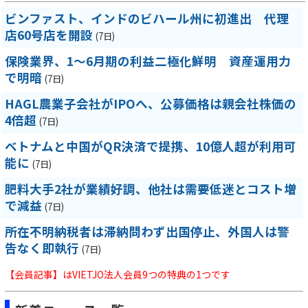
ビンファスト、インドのビハール州に初進出 代理
店60号店を開設
(7日)
保険業界、1～6月期の利益二極化鮮明 資産運用力
で明暗
(7日)
HAGL農業子会社がIPOへ、公募価格は親会社株価の
4倍超
(7日)
ベトナムと中国がQR決済で提携、10億人超が利用可
能に
(7日)
肥料大手2社が業績好調、他社は需要低迷とコスト増
で減益
(7日)
所在不明納税者は滞納問わず出国停止、外国人は警
告なく即執行
(7日)
【会員記事】はVIETJO法人会員9つの特典の1つです