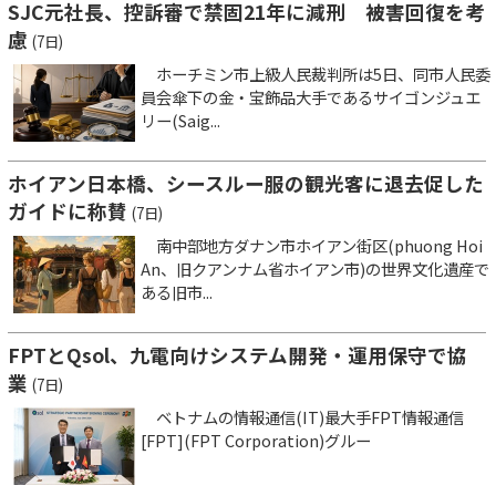
SJC元社長、控訴審で禁固21年に減刑 被害回復を考
慮
(7日)
ホーチミン市上級人民裁判所は5日、同市人民委
員会傘下の金・宝飾品大手であるサイゴンジュエ
リー(Saig...
ホイアン日本橋、シースルー服の観光客に退去促した
ガイドに称賛
(7日)
南中部地方ダナン市ホイアン街区(phuong Hoi
An、旧クアンナム省ホイアン市)の世界文化遺産で
ある旧市...
FPTとQsol、九電向けシステム開発・運用保守で協
業
(7日)
ベトナムの情報通信(IT)最大手FPT情報通信
[FPT](FPT Corporation)グルー