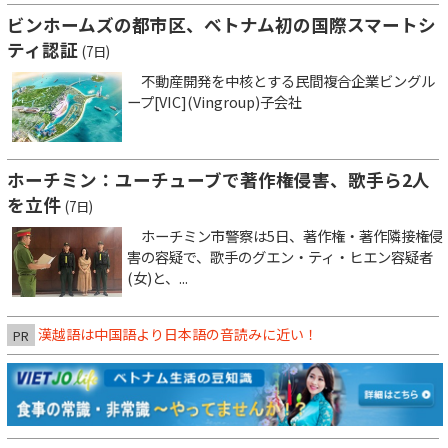
ビンホームズの都市区、ベトナム初の国際スマートシ
ティ認証
(7日)
不動産開発を中核とする民間複合企業ビングル
ープ[VIC](Vingroup)子会社
ホーチミン：ユーチューブで著作権侵害、歌手ら2人
を立件
(7日)
ホーチミン市警察は5日、著作権・著作隣接権侵
害の容疑で、歌手のグエン・ティ・ヒエン容疑者
(女)と、...
漢越語は中国語より日本語の音読みに近い！
PR