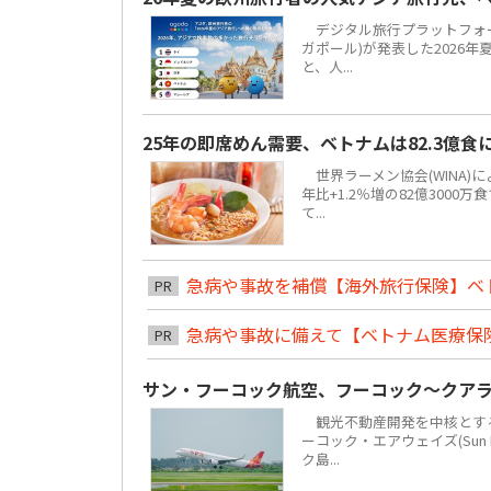
デジタル旅行プラットフォーム「
ガポール)が発表した2026
と、人...
25年の即席めん需要、ベトナムは82.3億
世界ラーメン協会(WINA)
年比+1.2％増の82億300
て...
急病や事故を補償【海外旅行保険】ベ
PR
急病や事故に備えて【ベトナム医療保
PR
サン・フーコック航空、フーコック～クア
観光不動産開発を中核とする地場
ーコック・エアウェイズ(Sun 
ク島...