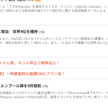
アゴダ(Agoda)」を運営するアゴダ・カンパニー(Agoda Company、シ
年夏(7～8月)における欧州旅行者のアジア旅行先に関する宿泊検索データによる
食に増加 世界4位を維持
(7日)
によると、2025年におけるベトナムのインスタントラーメン(即席めん)需要は、
0万食で、順位は前年と同じく4位だった。また、1人当たりの食数では世界1位とな
トナム発、ネット申込で簡単加入！
険】一時帰国時も補償OKなプラン有！
ラルンプール線を9月就航
(7日)
系コングロマリット(複合企業)サングループ(Sun Group)傘下のサン・
PhuQuoc Airways＝SPA)は9月1日、南部メコンデルタ地方アンザン省フーコ