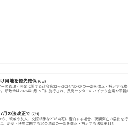
向け用地を優先確保
(6日)
の管理・開発に関する政令第32号/2024/ND-CPの一部を改正・補足する政
を公布した。新政令は2026年9月15日に施行され、民間セクターのハイテク企業や革新
7月の法改正で
(7/4)
日から、親戚や友人、交際相手などが自宅に宿泊する場合、夜間滞在の届出を行
は、治安・秩序に関する10の法律の一部を改正・補足する法律第118