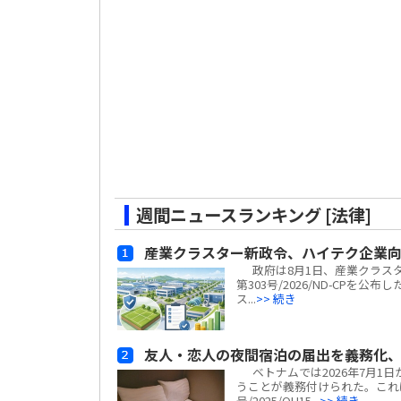
週間ニュースランキング [法律]
産業クラスター新政令、ハイテク企業
政府は8月1日、産業クラスター
第303号/2026/ND-CP
ス...
>> 続き
友人・恋人の夜間宿泊の届出を義務化、
ベトナムでは2026年7月1
うことが義務付けられた。これ
号/2025/QH15...
>> 続き