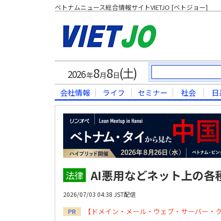
ベトナムニュース総合情報サイトVIETJO [ベトジョー]
8
8
(土)
2026
年
月
日
会社情報
ライフ
セミナー
社会
日
AI悪用などネット上の各
法律
2026/07/03 04:38 JST配信
【ドメイン・メール・ウェブ・サーバー・
PR