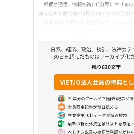
郵便や通信、情報技術(IT)分野における
準を定めた政令第174号/2026/ND-CP(7
工知能(AI)を利用した不正行為や、ソーシ
ング・サービス(SNS)上での違...
日系、経済、政治、統計、法律カテ
30日を超えたものはアーカイブ化
残り630文字
20年分のアーカイブ(過去)記事が
会員限定記事が毎日読める
主要企業50社データが読み放題
最新の新設外資企業リストを毎週
ベトナム企業の簡易財務調査が無