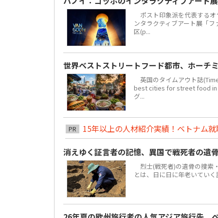
ハノイ：ゴッホのインタラクティブアート展
ポスト印象派を代表するオラ
ンタラクティブアート展「ファン・
区(p...
世界ベストストリートフード都市、ホーチミ
英国のタイムアウト誌(Time 
best cities for str
グ...
15年以上の人材紹介実績！ベトナム就職は
PR
消えゆく証言者の記憶、異国で戦死者の遺
烈士(戦死者)の遺骨の捜索
とは、日に日に年老いていく
26年夏の欧州旅行者の人気アジア旅行先、