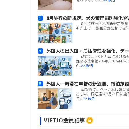
8月施行の新規定、犬の管理罰則強化やV
8月に施行される新規定をまと
引き上げ 獣医分野における行政違
外国人の出入国・居住管理を強化、デ
政府は、ベトナムにおける外
定める政令第286号/2026/N
C...
>> 続き
外国人一時滞在申告の新通達、宿泊施
公安省は、ベトナムにおける外国
出した。同通達は7月24日に施行
告...
>> 続き
VIETJO会員記事