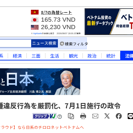
8/7
の為替レート
165.73 VND
26,230 VND
※
の仲値を表示
JST更新
Agribank
2026/08/07 18:00
検索フィルタ
系
経済
三面
生活
観光
政治
統計
法
種違反行為を厳罰化、7月1日施行の政令
クラウド】なら日系のチロロネットベトナムへ