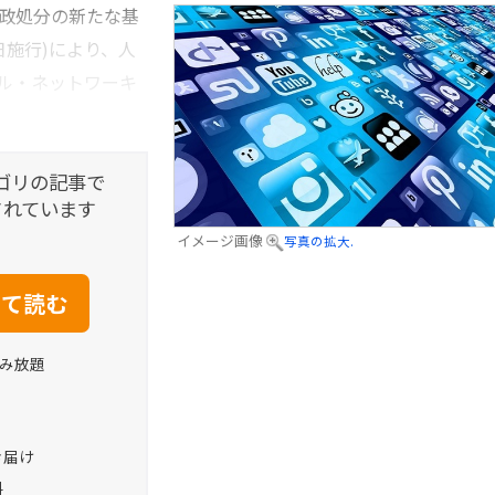
行政処分の新たな基
月1日施行)により、人
ャル・ネットワーキ
ゴリの記事で
されています
イメージ画像
写真の拡大.
読み放題
お届け
料