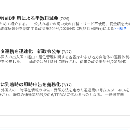
NeID利用による手数料減免
(7/29)
めて紹介する。 1. 公共の場での飼い犬の口輪・リード不使用、罰金額を大
反処分を規定する政令第204号/2026/ND-CP(8月1日施行)による
>> 続き
ータ連携を迅速化 新政令公布
(7/27)
国人の出入国・経由・居住管理に関する各省庁および地方自治体の連携体制
D-CPを公布した。 同政令は9月15日に施行され、従来の政令第64号/2015/ND-
設に到着時の即時申告を義務化
(7/17)
人の一時滞在情報の申告・受領方法を定めた通達第87号/2026/TT-BCA
され、既存の通達第53号/2016/TT-BCAに代わるものとなる。 一時滞在申