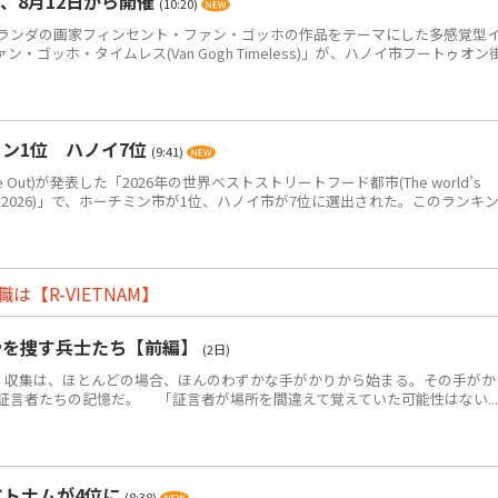
、8月12日から開催
(10:20)
ンダの画家フィンセント・ファン・ゴッホの作品をテーマにした多感覚型
ゴッホ・タイムレス(Van Gogh Timeless)」が、ハノイ市フートゥオン
ン1位 ハノイ7位
(9:41)
Out)が発表した「2026年の世界ベストストリートフード都市(The world’s
eet food in 2026)」で、ホーチミン市が1位、ハノイ市が7位に選出された。このランキ
【R-VIETNAM】
骨を捜す兵士たち【前編】
(2日)
・収集は、ほとんどの場合、ほんのわずかな手がかりから始まる。その手がか
証言者たちの記憶だ。 「証言者が場所を間違えて覚えていた可能性はない...
ベトナムが4位に
(8:38)