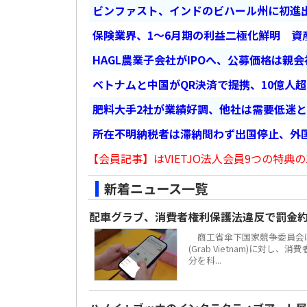
ビンファスト、インドのビハール州に初進出
保険業界、1～6月期の利益二極化鮮明 資
HAGL農業子会社がIPOへ、公募価格は親
ベトナムと中国がQR決済で提携、10億人
肥料大手2社が業績好調、他社は需要低迷
所在不明納税者は滞納問わず出国停止、外
【会員記事】はVIETJO法人会員9つの特典の
新着ニュース一覧
配車グラブ、消費者権利保護法違反で罰金約
商工省傘下国家競争委員会は
(Grab Vietnam)に対し
分を科...