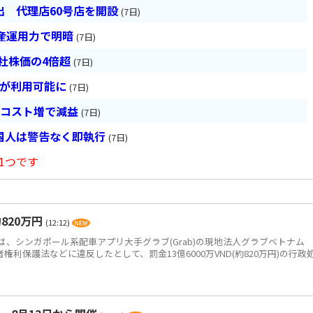
 代理店60号店を開設
(7日)
産運用力で明暗
(7日)
会社株価の4倍超
(7日)
超が利用可能に
(7日)
とコスト増で減益
(7日)
国人は警告なく即執行
(7日)
1つです
820万円
(12:12)
、シンガポール系配車アプリ大手グラブ(Grab)の現地法人グラブベトナム
、消費者権利保護法などに違反したとして、罰金13億6000万VND(約820万円)の行政