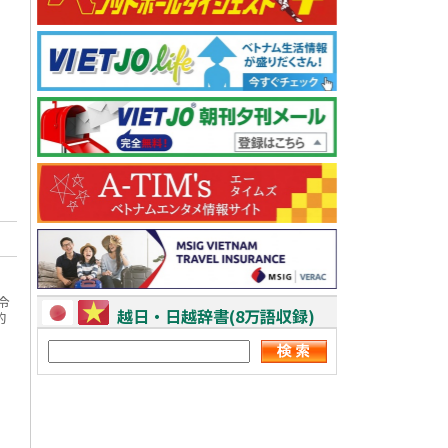
令
越日・日越辞書(8万語収録)
的