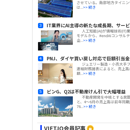
させている。南部地方タイニン省
は...
>> 続き
IT業界にAI主導の新たな成長期、サー
人工知能(AI)が情報技術(
モデルから、#endAIコンサ
企...
>> 続き
PNJ、ダイヤ買い戻し対応で巨額引当
ジュエリー製造・小売大手フーニュア
連結財務諸表によると、売上高
額...
>> 続き
ビンG、Q2は不動産けん引で大幅増益
不動産開発を中核とする民間複合企
と、4～6月の売上高は前年同期比#e
76...
>> 続き
VIETJO会員記事