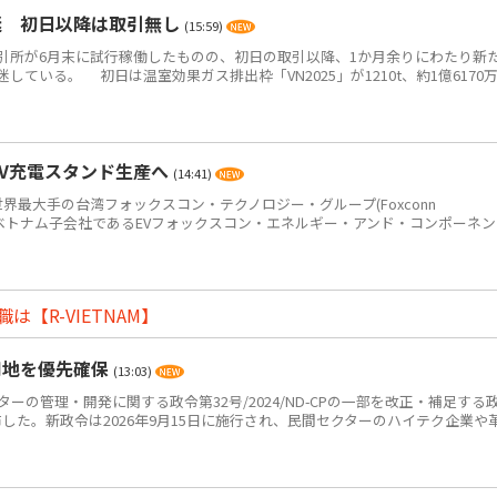
迷 初日以降は取引無し
(15:59)
所が6月末に試行稼働したものの、初日の取引以降、1か月余りにわたり新
ている。 初日は温室効果ガス排出枠「VN2025」が1210t、約1億6170
EV充電スタンド生産へ
(14:41)
世界最大手の台湾フォックスコン・テクノロジー・グループ(Foxconn
p＝鴻海)のベトナム子会社であるEVフォックスコン・エネルギー・アンド・コンポーネ
【R-VIETNAM】
用地を優先確保
(13:03)
ーの管理・開発に関する政令第32号/2024/ND-CPの一部を改正・補足する
Pを公布した。新政令は2026年9月15日に施行され、民間セクターのハイテク企業や