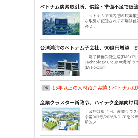
ベトナム炭素取引所、供給・準備不足で低
ベトナムで国内初の炭素取引
な取引が記録されず市場は低迷し
VND...
台湾鴻海のベトナム子会社、90億円増資 
電子機器受託生産(EMS)で
Technology Grou
(EV Foxconn ...
15年以上の人材紹介実績！ベトナム就職は
PR
産業クラスター新政令、ハイテク企業向け
政府は8月1日、産業クラスタ
令第303号/2026/ND-C
新的ス...