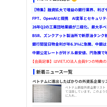
【特集】融資拡大で増益の銀行業界、利ざ
FPT、OpenAIと提携 AI変革とセキュリ
26年Q2の工業団地業績が二極化、最大手
BSR、ズンクアット製油所で新原油タンク稼
銀行間翌日物金利が年6.3％に急騰、中銀
中銀公定レートが対ドル最安値、円急騰で
【会員記事】はVIETJO法人会員9つの特典の
新着ニュース一覧
ベトナムに進出したばかりの外資系企業リ
ベトナム新設外資企業リスト
て注目しています。このよう
に入れ...