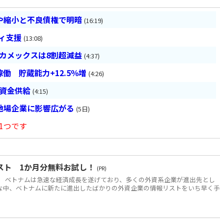
や縮小と不良債権で明暗
(16:19)
ティ支援
(13:08)
ベカメックスは8割超減益
(4:37)
働 貯蔵能力+12.5％増
(4:26)
は資金供給
(4:15)
地場企業に影響広がる
(5日)
1つです
スト 1か月分無料お試し！
(PR)
 ベトナムは急速な経済成長を遂げており、多くの外資系企業が進出先とし
な中、ベトナムに新たに進出したばかりの外資企業の情報リストをいち早く