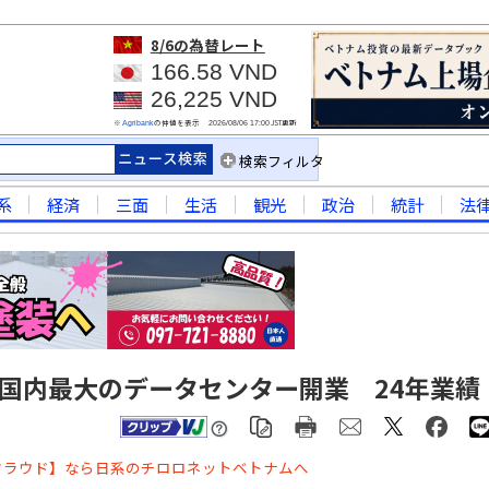
8/6
の為替レート
166.58 VND
26,225 VND
※
の仲値を表示
JST更新
Agribank
2026/08/06 17:00
検索フィルタ
系
経済
三面
生活
観光
政治
統計
法
に国内最大のデータセンター開業 24年業績
クラウド】なら日系のチロロネットベトナムへ