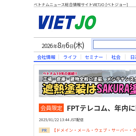
ベトナムニュース総合情報サイトVIETJO [ベトジョー]
8
6
(木)
2026
年
月
日
会社情報
ライフ
セミナー
社会
日
FPTテレコム、年内
会員限定
2025/01/22 13:44 JST配信
【ドメイン・メール・ウェブ・サーバー・
PR