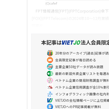
(C)cafef
FPT情報通信[FPT](FPTCorporation)
[FOX](FPTTelecom)の2024年10～1
同期比...
本記事は
法人会員限
20年分のアーカイブ(過去)記事が
会員限定記事が毎日読める
主要企業50社データが読み放題
最新の新設外資企業リストを毎週
ベトナム企業の簡易財務調査が無
ベトナム企業信用調査が全10％割
インフォグラフィック画像の社内
VIETJOの会社情報ページに上位掲
VIETJOへのPR記事掲載が無料