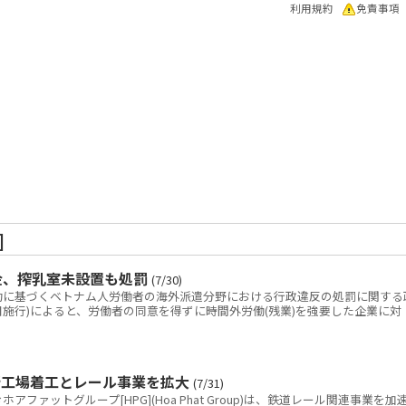
利用規約
免責事項
]
金、搾乳室未設置も処罰
(7/30)
に基づくベトナム人労働者の海外派遣分野における行政違反の処罰に関する
(9月10日施行)によると、労働者の同意を得ずに時間外労働(残業)を強要した企業に対
新工場着工とレール事業を拡大
(7/31)
ァットグループ[HPG](Hoa Phat Group)は、鉄道レール関連事業を加