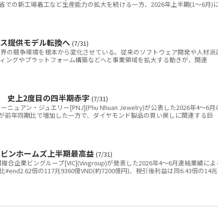
での新工場着工など生産能力の拡大を続ける一方、2026年上半期(1～6月)
ビス提供モデル転換へ
(7/31)
IT)業界の競争環境を根本から変化させている。従来のソフトウェア開発や人材派
ルティングやプラットフォーム構築などへと事業領域を拡大する動きが、関連
金 史上2度目の四半期赤字
(7/31)
ン・ジュエリー[PNJ](Phu Nhuan Jewelry)が公表した2026年4～6月
が前年同期比で増加した一方で、ダイヤモンド製品の買い戻しに関連する巨
 ビンホームズ上半期最高益
(7/31)
業ビングループ[VIC](Vingroup)が発表した2026年4～6月連結業績によ
nd2.62倍の117兆9360億VND(約7200億円)、税引後利益は同6.43倍の14兆