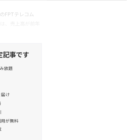
傘下のFPTテレコム
2月業績は、売上高が前年
定記事です
読み放題
お届け
料
引
利用が無料
載