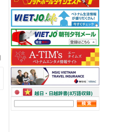
越日・日越辞書(8万語収録)