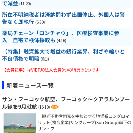
で減益
(11:20)
所在不明納税者は滞納問わず出国停止、外国人は警
告なく即執行
(6:30)
薬局チェーン「ロンチャウ」、医療検査事業に参
入 自宅で検体採取も
(4:16)
【特集】融資拡大で増益の銀行業界、利ざや縮小と
不良債権で明暗
(6日)
【会員記事】はVIETJO法人会員9つの特典の1つです
新着ニュース一覧
サン・フーコック航空、フーコック～クアラルンプー
ル線を9月就航
(16:10)
観光不動産開発を中核とする地場系コングロマ
リット(複合企業)サングループ(Sun Group)傘下の
サン・フ...