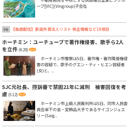
ープ[VIC](Vingroup)子会社
【毎週配信】新設外資法人リスト 株主情報など19項目
PR
ホーチミン：ユーチューブで著作権侵害、歌手ら2人
を立件
(6:20)
ホーチミン市警察は5日、著作権・著作隣接権侵
害の容疑で、歌手のグエン・ティ・ヒエン容疑者
(女)と、...
SJC元社長、控訴審で禁固21年に減刑 被害回復を考
慮
(5:12)
ホーチミン市上級人民裁判所は5日、同市人民委
員会傘下の金・宝飾品大手であるサイゴンジュエ
リー(Saig...