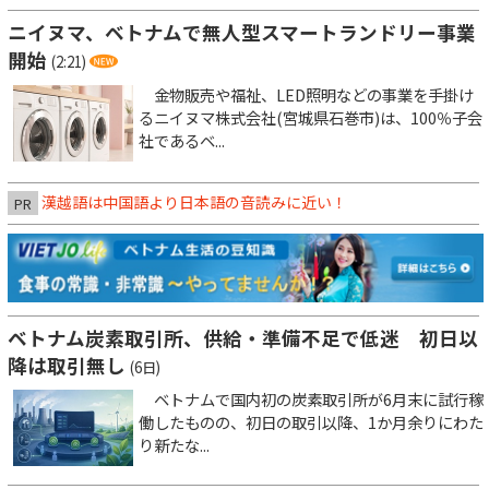
ニイヌマ、ベトナムで無人型スマートランドリー事業
開始
(2:21)
金物販売や福祉、LED照明などの事業を手掛け
るニイヌマ株式会社(宮城県石巻市)は、100％子会
社であるベ...
漢越語は中国語より日本語の音読みに近い！
PR
ベトナム炭素取引所、供給・準備不足で低迷 初日以
降は取引無し
(6日)
ベトナムで国内初の炭素取引所が6月末に試行稼
働したものの、初日の取引以降、1か月余りにわた
り新たな...