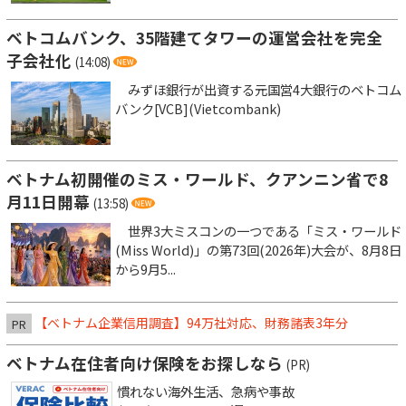
ベトコムバンク、35階建てタワーの運営会社を完全
子会社化
(14:08)
みずほ銀行が出資する元国営4大銀行のベトコム
バンク[VCB](Vietcombank)
ベトナム初開催のミス・ワールド、クアンニン省で8
月11日開幕
(13:58)
世界3大ミスコンの一つである「ミス・ワールド
(Miss World)」の第73回(2026年)大会が、8月8日
から9月5...
【ベトナム企業信用調査】94万社対応、財務諸表3年分
PR
ベトナム在住者向け保険をお探しなら
(PR)
慣れない海外生活、急病や事故