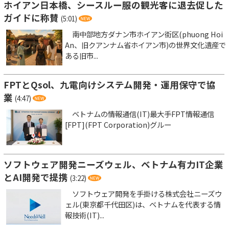
ホイアン日本橋、シースルー服の観光客に退去促した
ガイドに称賛
(5:01)
南中部地方ダナン市ホイアン街区(phuong Hoi
An、旧クアンナム省ホイアン市)の世界文化遺産で
ある旧市...
FPTとQsol、九電向けシステム開発・運用保守で協
業
(4:47)
ベトナムの情報通信(IT)最大手FPT情報通信
[FPT](FPT Corporation)グルー
ソフトウェア開発ニーズウェル、ベトナム有力IT企業
とAI開発で提携
(3:22)
ソフトウェア開発を手掛ける株式会社ニーズウ
ェル(東京都千代田区)は、ベトナムを代表する情
報技術(IT)...