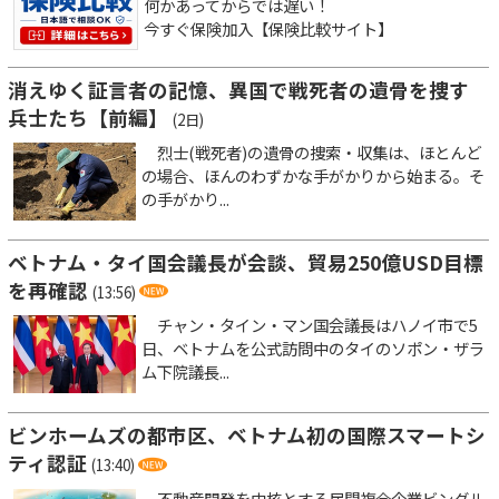
何かあってからでは遅い！
今すぐ保険加入【保険比較サイト】
消えゆく証言者の記憶、異国で戦死者の遺骨を捜す
兵士たち【前編】
(2日)
烈士(戦死者)の遺骨の捜索・収集は、ほとんど
の場合、ほんのわずかな手がかりから始まる。そ
の手がかり...
ベトナム・タイ国会議長が会談、貿易250億USD目標
を再確認
(13:56)
チャン・タイン・マン国会議長はハノイ市で5
日、ベトナムを公式訪問中のタイのソポン・ザラ
ム下院議長...
ビンホームズの都市区、ベトナム初の国際スマートシ
ティ認証
(13:40)
不動産開発を中核とする民間複合企業ビングル