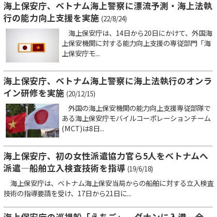
海上保安庁、ベトナム海上警察に漂流予測・海上法執
行の能力向上支援を実施
(22/8/24)
海上保安庁は、14日から20日にかけて、外国海
上保安機関に対する能力向上支援の専従部門「海
上保安庁モ...
海上保安庁、ベトナム海上警察に海上法執行のオンラ
イン研修を実施
(20/12/15)
外国の海上保安機関の能力向上支援専従部隊で
ある海上保安庁モバイルコーポレーションチーム
(MCT)は8日...
海上保安庁、初の女性派遣協力官ら5人をベトナムへ
派遣―船舶立入検査技術を指導
(19/6/18)
海上保安庁は、ベトナム海上保安当局からの船舶に対する立入検査
技術の指導要請を受け、17日から21日に...
海上保安庁の巡視船「えちご」、ダナンに入港―合