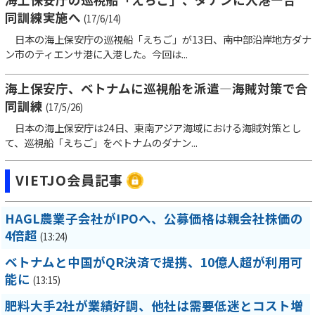
同訓練実施へ
(17/6/14)
日本の海上保安庁の巡視船「えちご」が13日、南中部沿岸地方ダナ
ン市のティエンサ港に入港した。今回は...
海上保安庁、ベトナムに巡視船を派遣―海賊対策で合
同訓練
(17/5/26)
日本の海上保安庁は24日、東南アジア海域における海賊対策とし
て、巡視船「えちご」をベトナムのダナン...
VIETJO会員記事
HAGL農業子会社がIPOへ、公募価格は親会社株価の
4倍超
(13:24)
ベトナムと中国がQR決済で提携、10億人超が利用可
能に
(13:15)
肥料大手2社が業績好調、他社は需要低迷とコスト増