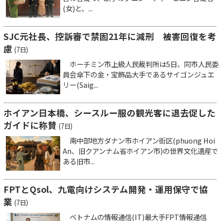
(女)と、...
SJC元社長、控訴審で禁固21年に減刑 被害回復を考
慮
(7日)
ホーチミン市上級人民裁判所は5日、同市人民委
員会傘下の金・宝飾品大手であるサイゴンジュエ
リー(Saig...
ホイアン日本橋、シースルー服の観光客に退去促した
ガイドに称賛
(7日)
南中部地方ダナン市ホイアン街区(phuong Hoi
An、旧クアンナム省ホイアン市)の世界文化遺産で
ある旧市...
FPTとQsol、九電向けシステム開発・運用保守で協
業
(7日)
ベトナムの情報通信(IT)最大手FPT情報通信