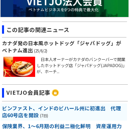
この記事の関連ニュース
カナダ発の日本風ホットドッグ「ジャパドッグ」が
ベトナム進出
(25/6/2)
日本人オーナーがカナダのバンクーバーで開業
したホットドッグ店「ジャパドッグ(JAPADOG)」
が、ホーチ...
VIETJO会員記事
ビンファスト、インドのビハール州に初進出 代理
店60号店を開設
(7日)
保険業界、1～6月期の利益二極化鮮明 資産運用力