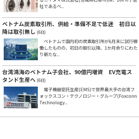
社であるベ...
ベトナム炭素取引所、供給・準備不足で低迷 初日以
降は取引無し
(6日)
ベトナムで国内初の炭素取引所が6月末に試行稼
働したものの、初日の取引以降、1か月余りにわた
り新たな...
台湾鴻海のベトナム子会社、90億円増資 EV充電ス
タンド生産へ
(6日)
電子機器受託生産(EMS)で世界最大手の台湾フ
ォックスコン・テクノロジー・グループ(Foxconn
Technology...