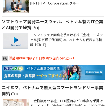
[FPT](FPT Corporation)グルー
ソフトウェア開発ニーズウェル、ベトナム有力IT企業
とAI開発で提携
(7日)
ソフトウェア開発を手掛ける株式会社ニーズウ
ェル(東京都千代田区)は、ベトナムを代表する情
報技術(IT)...
漢越語は中国語より日本語の音読みに近い！
PR
ニイヌマ、ベトナムで無人型スマートランドリー事業
開始
(7日)
金物販売や福祉、LED照明などの事業を手掛け
るニイヌマ株式会社(宮城県石巻市)は、100％子会