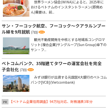
世界ラーメン協会(WINA)によると、2025年に
おけるベトナムのインスタントラーメン(即席め
ん)需要は、前...
サン・フーコック航空、フーコック～クアラルンプー
ル線を9月就航
(7日)
観光不動産開発を中核とする地場系コングロマ
リット(複合企業)サングループ(Sun Group)傘下の
サン・フ...
ベトコムバンク、35階建てタワーの運営会社を完全
子会社化
(7日)
みずほ銀行が出資する元国営4大銀行のベトコム
バンク[VCB](Vietcombank)
【ベトナム企業信用調査】94万社対応、財務諸表3年分
PR