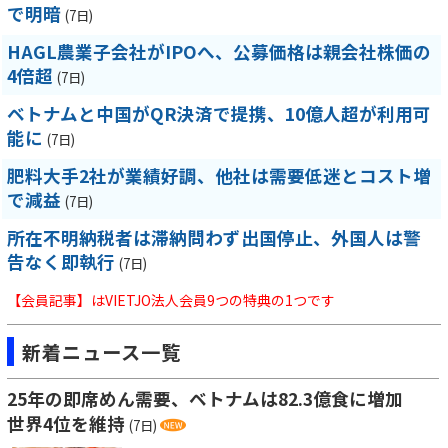
で明暗
(7日)
HAGL農業子会社がIPOへ、公募価格は親会社株価の
4倍超
(7日)
ベトナムと中国がQR決済で提携、10億人超が利用可
能に
(7日)
肥料大手2社が業績好調、他社は需要低迷とコスト増
で減益
(7日)
所在不明納税者は滞納問わず出国停止、外国人は警
告なく即執行
(7日)
【会員記事】はVIETJO法人会員9つの特典の1つです
新着ニュース一覧
25年の即席めん需要、ベトナムは82.3億食に増加
世界4位を維持
(7日)