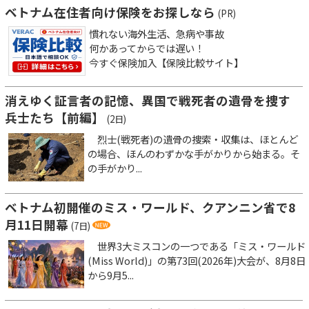
ベトナム在住者向け保険をお探しなら
(PR)
慣れない海外生活、急病や事故
何かあってからでは遅い！
今すぐ保険加入【保険比較サイト】
消えゆく証言者の記憶、異国で戦死者の遺骨を捜す
兵士たち【前編】
(2日)
烈士(戦死者)の遺骨の捜索・収集は、ほとんど
の場合、ほんのわずかな手がかりから始まる。そ
の手がかり...
ベトナム初開催のミス・ワールド、クアンニン省で8
月11日開幕
(7日)
世界3大ミスコンの一つである「ミス・ワールド
(Miss World)」の第73回(2026年)大会が、8月8日
から9月5...