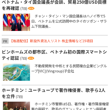
ベトナム・タイ国会議長が会談、貿易250億USD目標
を再確認
(7日)
チャン・タイン・マン国会議長はハノイ市で5
日、ベトナムを公式訪問中のタイのソポン・ザラ
ム下院議長...
【毎週配信】新設外資法人リスト 株主情報など19項目
PR
ビンホームズの都市区、ベトナム初の国際スマートシ
ティ認証
(7日)
不動産開発を中核とする民間複合企業ビングル
ープ[VIC](Vingroup)子会社
ホーチミン：ユーチューブで著作権侵害、歌手ら2人
を立件
(7日)
ホーチミン市警察は5日、著作権・著作隣接権侵
害の容疑で、歌手のグエン・ティ・ヒエン容疑者