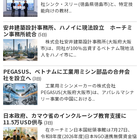
社シンク・スリー(徳島県徳島市)と、特定技
能向けの教材...
安井建築設計事務所、ハノイに現法設立 ホーチミ
ン事務所統合
(5日)
株式会社安井建築設計事務所(大阪府大阪
市)は、同社が100％出資するベトナム現地法
人をハノイ市に...
PEGASUS、ベトナムに工業用ミシン部品の合弁会
社を設立へ
(3日)
工業用ミシンメーカーの株式会社
PEGASUS(大阪府大阪市)は、アパレルマシナ
リー事業の中国における...
日本政府、カマウ省のインクルーシブ教育支援に
11.5万USD供与
(3日)
在ホーチミン日本国総領事館は7月27日、
令和8年度(2026年度)日本NGO連携無償資金協