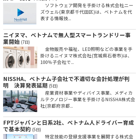
ソフトウェア開発を手掛ける株式会社ニー
ズウェル(東京都千代田区)は、ベトナムを代
表する情報技...
ニイヌマ、ベトナムで無人型スマートランドリー事
業開始
(7日)
金物販売や福祉、LED照明などの事業を手
掛けるニイヌマ株式会社(宮城県石巻市)は、
100％子会社で...
NISSHA、ベトナム子会社で不適切な会計処理が判
明 決算発表延期
(5日)
産業資材事業やディバイス事業、メディカ
ルテクノロジー事業を手掛けるNISSHA株式会
社(京都府京都...
FPTジャパンと日系2社、ベトナム人ドライバー育成
で基本契約
(5日)
特定技能の登録支援事業を展開する株式会