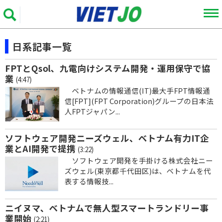
日系記事一覧
FPTとQsol、九電向けシステム開発・運用保守で協
業
(4:47)
ベトナムの情報通信(IT)最大手FPT情報通
信[FPT](FPT Corporation)グループの日本法
人FPTジャパン...
ソフトウェア開発ニーズウェル、ベトナム有力IT企
業とAI開発で提携
(3:22)
ソフトウェア開発を手掛ける株式会社ニー
ズウェル(東京都千代田区)は、ベトナムを代
表する情報技...
ニイヌマ、ベトナムで無人型スマートランドリー事
業開始
(2:21)