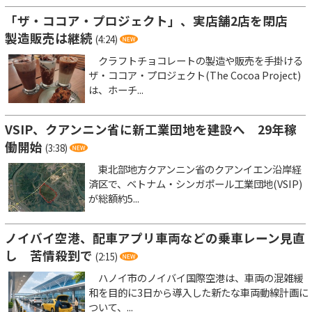
「ザ・ココア・プロジェクト」、実店舗2店を閉店
製造販売は継続
(4:24)
クラフトチョコレートの製造や販売を手掛ける
ザ・ココア・プロジェクト(The Cocoa Project)
は、ホーチ...
VSIP、クアンニン省に新工業団地を建設へ 29年稼
働開始
(3:38)
東北部地方クアンニン省のクアンイエン沿岸経
済区で、ベトナム・シンガポール工業団地(VSIP)
が総額約5...
ノイバイ空港、配車アプリ車両などの乗車レーン見直
し 苦情殺到で
(2:15)
ハノイ市のノイバイ国際空港は、車両の混雑緩
和を目的に3日から導入した新たな車両動線計画に
ついて、...