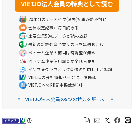
20年分のアーカイブ(過去)記事が読み放題
会員限定記事が毎日読める
主要企業50社データが読み放題
最新の新設外資企業リストを毎週お届け
ベトナム企業の簡易財務調査が無料
ベトナム企業信用調査が全10％割引
インフォグラフィック画像の社内利用が無料
VIETJOの会社情報ページに上位掲載
VIETJOへのPR記事掲載が無料
VIETJO法人会員の9つの特典を詳しく
\\
//