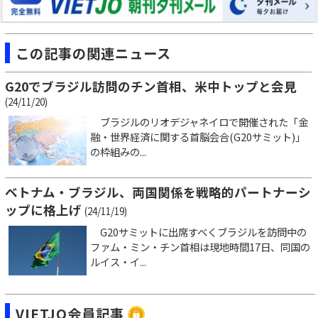
この記事の関連ニュース
G20でブラジル訪問のチン首相、米中トップと会見
(24/11/20)
ブラジルのリオデジャネイロで開催された「金
融・世界経済に関する首脳会合(G20サミット)」
の枠組みの...
ベトナム・ブラジル、両国関係を戦略的パートナーシ
ップに格上げ
(24/11/19)
G20サミットに出席すべくブラジルを訪問中の
ファム・ミン・チン首相は現地時間17日、同国の
ルイス・イ...
VIETJO会員記事