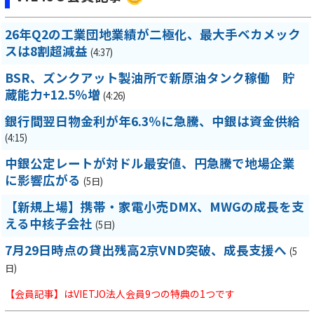
26年Q2の工業団地業績が二極化、最大手ベカメック
スは8割超減益
(4:37)
BSR、ズンクアット製油所で新原油タンク稼働 貯
蔵能力+12.5％増
(4:26)
銀行間翌日物金利が年6.3％に急騰、中銀は資金供給
(4:15)
中銀公定レートが対ドル最安値、円急騰で地場企業
に影響広がる
(5日)
【新規上場】携帯・家電小売DMX、MWGの成長を支
える中核子会社
(5日)
7月29日時点の貸出残高2京VND突破、成長支援へ
(5
日)
【会員記事】はVIETJO法人会員9つの特典の1つです