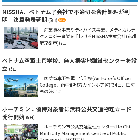
NISSHA、ベトナム子会社で不適切な会計処理が判
明 決算発表延期
(5日)
産業資材事業やディバイス事業、メディカルテ
クノロジー事業を手掛けるNISSHA株式会社(京都
府京都市)は...
ベトナム空軍士官学校、無人機実地訓練センターを設
立
(5日)
国防省傘下空軍士官学校(Air Force’s Officer
College、南中部地方カインホア省)で4日、国防
省の決定に...
ホーチミン：優待対象者に無料公共交通物理カード
発行開始
(5日)
ホーチミン市公共交通管理センター(Ho Chi
Minh City Management Centre of Public
Transport＝MCPT)は...