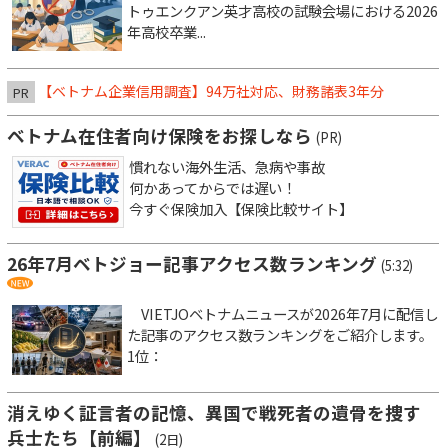
トゥエンクアン英才高校の試験会場における2026
年高校卒業...
【ベトナム企業信用調査】94万社対応、財務諸表3年分
PR
ベトナム在住者向け保険をお探しなら
(PR)
慣れない海外生活、急病や事故
何かあってからでは遅い！
今すぐ保険加入【保険比較サイト】
26年7月ベトジョー記事アクセス数ランキング
(5:32)
VIETJOベトナムニュースが2026年7月に配信し
た記事のアクセス数ランキングをご紹介します。
1位：
消えゆく証言者の記憶、異国で戦死者の遺骨を捜す
兵士たち【前編】
(2日)