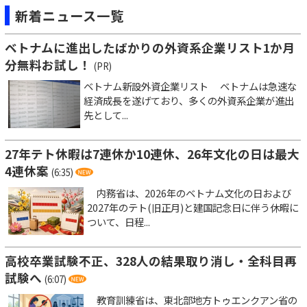
新着ニュース一覧
ベトナムに進出したばかりの外資系企業リスト1か月
分無料お試し！
(PR)
ベトナム新設外資企業リスト ベトナムは急速な
経済成長を遂げており、多くの外資系企業が進出
先として...
27年テト休暇は7連休か10連休、26年文化の日は最大
4連休案
(6:35)
内務省は、2026年のベトナム文化の日および
2027年のテト(旧正月)と建国記念日に伴う休暇に
ついて、日程...
高校卒業試験不正、328人の結果取り消し・全科目再
試験へ
(6:07)
教育訓練省は、東北部地方トゥエンクアン省の