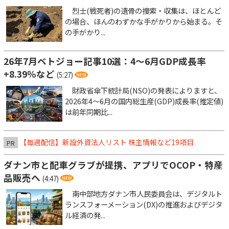
烈士(戦死者)の遺骨の捜索・収集は、ほとんど
の場合、ほんのわずかな手がかりから始まる。そ
の手がかり...
26年7月ベトジョー記事10選：4～6月GDP成長率
+8.39％など
(5:27)
財政省傘下統計局(NSO)の発表によりますと、
2026年4～6月の国内総生産(GDP)成長率(推定値)
は前年同期比...
【毎週配信】新設外資法人リスト 株主情報など19項目
PR
ダナン市と配車グラブが提携、アプリでOCOP・特産
品販売へ
(4:47)
南中部地方ダナン市人民委員会は、デジタルト
ランスフォーメーション(DX)の推進およびデジタ
ル経済の発...