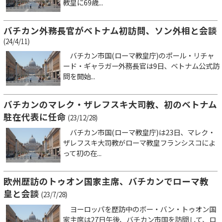
教皇に69歳...
バチカン外務長官がベトナム初訪問、ソン外相と会談
(24/4/11)
バチカン市国(ローマ教皇庁)のポール・リチャ
ード・ギャラガー外務長官は9日、ベトナム公式訪
問を開始...
バチカンのマレク・ザレフスキ大司教、初のベトナム
駐在代表に任命
(23/12/28)
バチカン市国(ローマ教皇庁)は23日、マレク・
ザレフスキ大司教がローマ教皇フランシスコによ
って初の在...
欧州歴訪のトゥオン国家主席、バチカンでローマ教
皇と会談
(23/7/28)
ヨーロッパを歴訪中のボー・バン・トゥオン国
家主席は27日午後、バチカン市国を訪問して、ロ