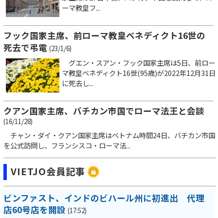
ーマ教皇フ...
フック国家主席、前ローマ教皇ベネディクト16世の
死去で弔電
(23/1/6)
グエン・スアン・フック国家主席は5日、前ロー
マ教皇ベネディクト16世(95歳)が2022年12月31日
に死去し...
クアン国家主席、バチカン市国でローマ法王と会談
(16/11/28)
チャン・ダイ・クアン国家主席はベトナム時間24日、バチカン市国
を公式訪問し、フランシスコ・ローマ法...
VIETJO会員記事
ビンファスト、インドのビハール州に初進出 代理
店60号店を開設
(17:52)