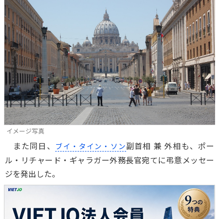
イメージ写真
また同日、
副首相 兼 外相も、ポー
ブイ・タイン・ソン
ル・リチャード・ギャラガー外務長官宛てに弔意メッセー
ジを発出した。