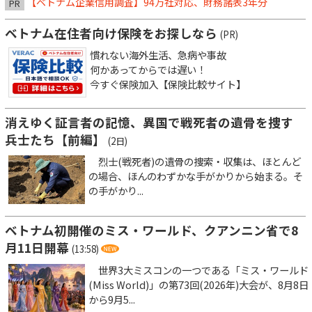
【ベトナム企業信用調査】94万社対応、財務諸表3年分
PR
ベトナム在住者向け保険をお探しなら
(PR)
慣れない海外生活、急病や事故
何かあってからでは遅い！
今すぐ保険加入【保険比較サイト】
消えゆく証言者の記憶、異国で戦死者の遺骨を捜す
兵士たち【前編】
(2日)
烈士(戦死者)の遺骨の捜索・収集は、ほとんど
の場合、ほんのわずかな手がかりから始まる。そ
の手がかり...
ベトナム初開催のミス・ワールド、クアンニン省で8
月11日開幕
(13:58)
世界3大ミスコンの一つである「ミス・ワールド
(Miss World)」の第73回(2026年)大会が、8月8日
から9月5...