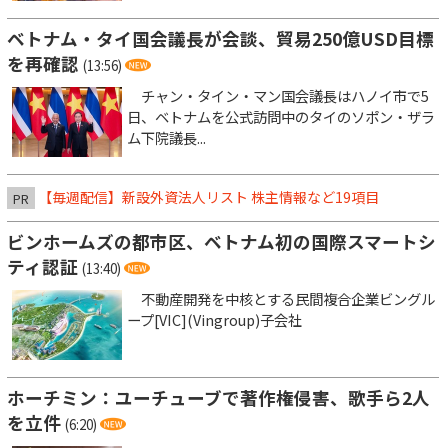
ベトナム・タイ国会議長が会談、貿易250億USD目標
を再確認
(13:56)
チャン・タイン・マン国会議長はハノイ市で5
日、ベトナムを公式訪問中のタイのソポン・ザラ
ム下院議長...
【毎週配信】新設外資法人リスト 株主情報など19項目
PR
ビンホームズの都市区、ベトナム初の国際スマートシ
ティ認証
(13:40)
不動産開発を中核とする民間複合企業ビングル
ープ[VIC](Vingroup)子会社
ホーチミン：ユーチューブで著作権侵害、歌手ら2人
を立件
(6:20)