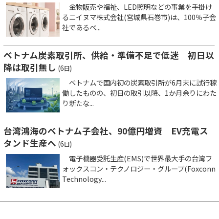
金物販売や福祉、LED照明などの事業を手掛け
るニイヌマ株式会社(宮城県石巻市)は、100％子会
社であるベ...
ベトナム炭素取引所、供給・準備不足で低迷 初日以
降は取引無し
(6日)
ベトナムで国内初の炭素取引所が6月末に試行稼
働したものの、初日の取引以降、1か月余りにわた
り新たな...
台湾鴻海のベトナム子会社、90億円増資 EV充電ス
タンド生産へ
(6日)
電子機器受託生産(EMS)で世界最大手の台湾フ
ォックスコン・テクノロジー・グループ(Foxconn
Technology...