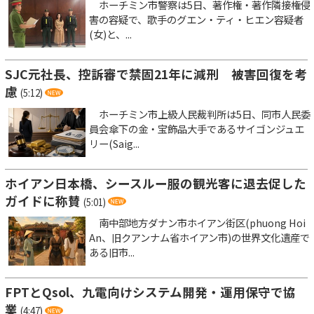
ホーチミン市警察は5日、著作権・著作隣接権侵
害の容疑で、歌手のグエン・ティ・ヒエン容疑者
(女)と、...
SJC元社長、控訴審で禁固21年に減刑 被害回復を考
慮
(5:12)
ホーチミン市上級人民裁判所は5日、同市人民委
員会傘下の金・宝飾品大手であるサイゴンジュエ
リー(Saig...
ホイアン日本橋、シースルー服の観光客に退去促した
ガイドに称賛
(5:01)
南中部地方ダナン市ホイアン街区(phuong Hoi
An、旧クアンナム省ホイアン市)の世界文化遺産で
ある旧市...
FPTとQsol、九電向けシステム開発・運用保守で協
業
(4:47)