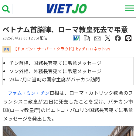
ベトナム首脳陣、ローマ教皇死去で弔意
2025/04/23 06:12 JST配信
​​​​​​​【ドメイン・サーバー・クラウド】by チロロネットVN
PR
チン首相、国務長官宛てに弔意メッセージ
ソン外相、外務長官宛てに弔意メッセージ
23年7月に当時の国家主席がバチカン訪問
首相は、ローマ・カトリック教会のフ
ファム・ミン・チン
ランシスコ教皇が21日に死去したことを受け、バチカン市
国(ローマ教皇庁)のピエトロ・パロリン国務長官宛てに弔意
メッセージを発出した。