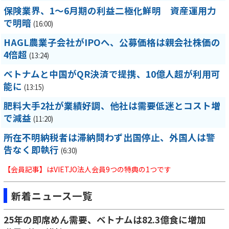
保険業界、1～6月期の利益二極化鮮明 資産運用力
で明暗
(16:00)
HAGL農業子会社がIPOへ、公募価格は親会社株価の
4倍超
(13:24)
ベトナムと中国がQR決済で提携、10億人超が利用可
能に
(13:15)
肥料大手2社が業績好調、他社は需要低迷とコスト増
で減益
(11:20)
所在不明納税者は滞納問わず出国停止、外国人は警
告なく即執行
(6:30)
【会員記事】はVIETJO法人会員9つの特典の1つです
新着ニュース一覧
25年の即席めん需要、ベトナムは82.3億食に増加