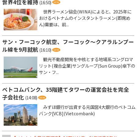
世界4位を維持
(16:50)
世界ラーメン協会(WINA)によると、2025年に
おけるベトナムのインスタントラーメン(即席め
ん)需要は、前...
サン・フーコック航空、フーコック～クアラルンプー
ル線を9月就航
(16:10)
観光不動産開発を中核とする地場系コングロマ
リット(複合企業)サングループ(Sun Group)傘下の
サン・フ...
ベトコムバンク、35階建てタワーの運営会社を完全
子会社化
(14:08)
みずほ銀行が出資する元国営4大銀行のベトコム
バンク[VCB](Vietcombank)