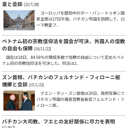
皇と会談
(23/7/28)
ヨーロッパを歴訪中のボー・バン・トゥオン国
家主席は27日午後、バチカン市国を訪問して、ロ
ーマ教皇フ...
ベトナム初の宗教信仰法を国会が可決、外国人の信教
の自由も保障
(16/11/22)
国会は18日、84.58％の賛成多数で信教の自由について定めたベト
ナム初の宗教信仰法を可決した。同法は2...
ズン首相、バチカンのフェルナンド・フィローニ枢
機卿と会談
(15/1/22)
グエン・タン・ズン首相は20日、政府官房にて
バチカン市国の福音宣教省長官フェルナンド・フ
ィローニ枢...
バチカン大司教、フエとの友好関係に尽力を表明
(11/9/7)