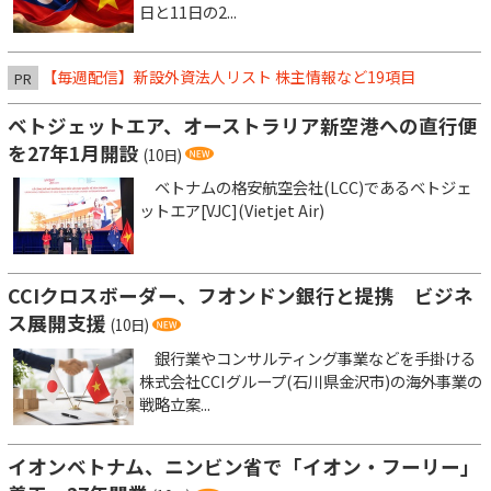
日と11日の2...
【毎週配信】新設外資法人リスト 株主情報など19項目
PR
ベトジェットエア、オーストラリア新空港への直行便
を27年1月開設
(10日)
ベトナムの格安航空会社(LCC)であるベトジェ
ットエア[VJC](Vietjet Air)
CCIクロスボーダー、フオンドン銀行と提携 ビジネ
ス展開支援
(10日)
銀行業やコンサルティング事業などを手掛ける
株式会社CCIグループ(石川県金沢市)の海外事業の
戦略立案...
イオンベトナム、ニンビン省で「イオン・フーリー」