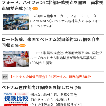
フォード、ハイフォンに北部研修拠点を開設 南北拠
点網が完成
(4:19)
米国の自動車メーカー、フォード・モーター
(Ford Motor)のベトナム現地法人であるフォー
ド・ベトナム(F...
ロート製薬、米国でベトナム製目薬約13万個を自主
回収
(3:46)
ロート製薬株式会社(大阪府大阪市)は、同社グ
ループのベトナム製造拠点が米食品医薬品局
(FDA)から製造...
【ベトナム企業信用調査】94万社対応、財務諸表3年分
PR
ベトナム在住者向け保険をお探しなら
(PR)
慣れない海外生活、急病や事故
何かあってからでは遅い！
今すぐ保険加入【保険比較サイト】