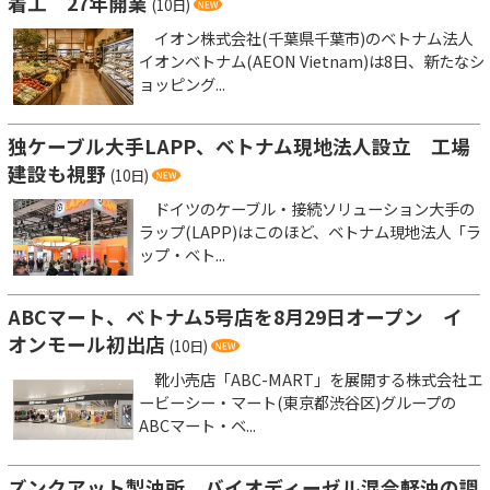
着工 27年開業
(10日)
イオン株式会社(千葉県千葉市)のベトナム法人
イオンベトナム(AEON Vietnam)は8日、新たなシ
ョッピング...
独ケーブル大手LAPP、ベトナム現地法人設立 工場
建設も視野
(10日)
ドイツのケーブル・接続ソリューション大手の
ラップ(LAPP)はこのほど、ベトナム現地法人「ラ
ップ・ベト...
ABCマート、ベトナム5号店を8月29日オープン イ
オンモール初出店
(10日)
靴小売店「ABC-MART」を展開する株式会社エ
ービーシー・マート(東京都渋谷区)グループの
ABCマート・ベ...
ズンクアット製油所、バイオディーゼル混合軽油の調