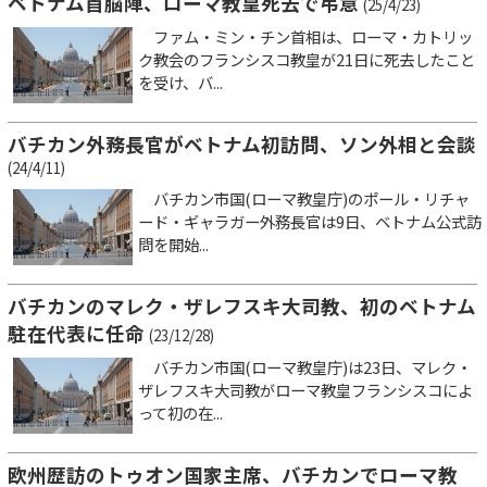
ベトナム首脳陣、ローマ教皇死去で弔意
(25/4/23)
ファム・ミン・チン首相は、ローマ・カトリッ
ク教会のフランシスコ教皇が21日に死去したこと
を受け、バ...
バチカン外務長官がベトナム初訪問、ソン外相と会談
(24/4/11)
バチカン市国(ローマ教皇庁)のポール・リチャ
ード・ギャラガー外務長官は9日、ベトナム公式訪
問を開始...
バチカンのマレク・ザレフスキ大司教、初のベトナム
駐在代表に任命
(23/12/28)
バチカン市国(ローマ教皇庁)は23日、マレク・
ザレフスキ大司教がローマ教皇フランシスコによ
って初の在...
欧州歴訪のトゥオン国家主席、バチカンでローマ教