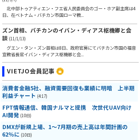
北中部トゥアティエン・フエ省人民委員会のゴー・ホア副主席は4
日、在ベトナム・バチカン市国ローマ教...
ズン首相、バチカンのイバン・ディアス枢機卿と会
談
(11/1/13)
グエン・タン・ズン首相は8日、政府官房にてバチカン市国の福音
宣教省長官イバン・ディアス枢機卿と会...
VIETJO会員記事
消費者金融5社、融資需要回復も業績に明暗 上半期
利益チャート
(4:17)
FPT情報通信、韓国ナルマと提携 次世代UAV向け
AI開発
(10日)
DMXが新規上場、1～7月期の売上高は年間計画の
62％に
(10日)