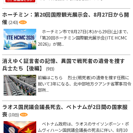
ホーチミン：第20回国際観光展示会、8月27日から開
催
(2:43)
ホーチミン市で8月27日(木)から29日(土)まで、
「第20回ホーチミン国際観光展示会(ITE HCMC
2026)」が開...
消えゆく証言者の記憶、異国で戦死者の遺骨を捜す
兵士たち【後編】
(9日)
前編はこちら 烈士(戦死者)の遺骨を捜す任務に
就いて3年になる、北中部地方クアンチ省軍事司令
部所...
ラオス国民議会議長死去、ベトナムが2日間の国家服
喪
(10日)
ベトナム政府は、ラオスのサイソンポーン・ポ
ムヴィハーン国民議会議長の死去に伴い、8月10