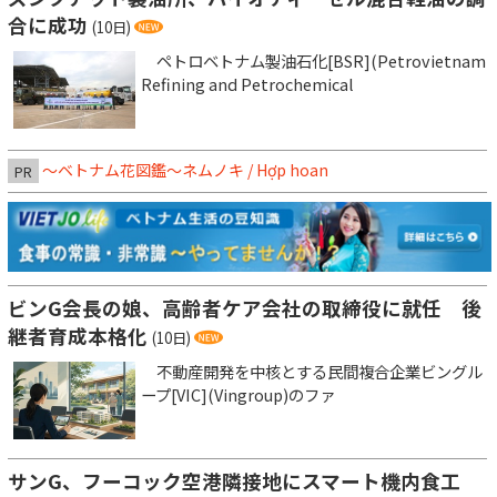
合に成功
(10日)
ペトロベトナム製油石化[BSR](Petrovietnam
Refining and Petrochemical
～ベトナム花図鑑～ネムノキ / Hợp hoan
PR
ビンG会長の娘、高齢者ケア会社の取締役に就任 後
継者育成本格化
(10日)
不動産開発を中核とする民間複合企業ビングル
ープ[VIC](Vingroup)のファ
サンG、フーコック空港隣接地にスマート機内食工