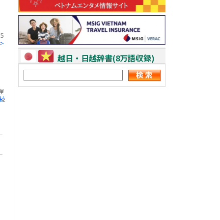
5
>
越日・日越辞書(8万語収録)
程
 続