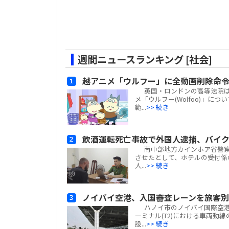
週間ニュースランキング [社会]
越アニメ「ウルフー」に全動画削除命
英国・ロンドンの高等法院は、ベ
メ「ウルフー(Wolfoo)」につ
範...
>> 続き
飲酒運転死亡事故で外国人逮捕、バイ
南中部地方カインホア省警察
させたとして、ホテルの受付係
人...
>> 続き
ノイバイ空港、入国審査レーンを旅客
ハノイ市のノイバイ国際空港は
ーミナル(T2)における車両動
設...
>> 続き