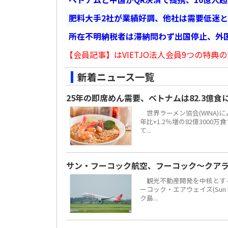
肥料大手2社が業績好調、他社は需要低迷
所在不明納税者は滞納問わず出国停止、外
【会員記事】はVIETJO法人会員9つの特典の
新着ニュース一覧
25年の即席めん需要、ベトナムは82.3億
世界ラーメン協会(WINA)
年比+1.2％増の82億300
て...
サン・フーコック航空、フーコック～クア
観光不動産開発を中核とする地場
ーコック・エアウェイズ(Sun 
ク島...