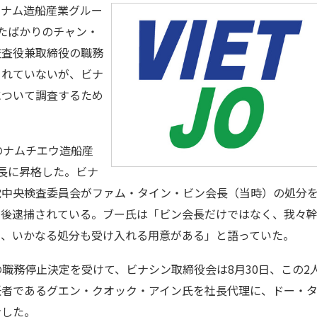
トナム造船産業グルー
たばかりのチャン・
監査役兼取締役の職務
されていないが、ビナ
について調査するため
のナムチエウ造船産
社長に昇格した。ビナ
党中央検査委員会がファム・タイン・ビン会長（当時）の処分
の後逮捕されている。ブー氏は「ビン会長だけではなく、我々
り、いかなる処分も受け入れる用意がある」と語っていた。
務停止決定を受けて、ビナシン取締役会は8月30日、この2
任者であるグエン・クオック・アイン氏を社長代理に、ドー・
命した。