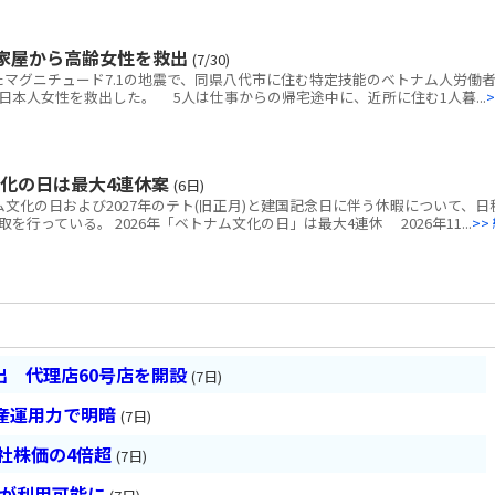
家屋から高齢女性を救出
(7/30)
マグニチュード7.1の地震で、同県八代市に住む特定技能のベトナム人労働者
本人女性を救出した。 5人は仕事からの帰宅途中に、近所に住む1人暮...
>
文化の日は最大4連休案
(6日)
ム文化の日および2027年のテト(旧正月)と建国記念日に伴う休暇について、日
行っている。 2026年「ベトナム文化の日」は最大4連休 2026年11...
>>
 代理店60号店を開設
(7日)
産運用力で明暗
(7日)
会社株価の4倍超
(7日)
超が利用可能に