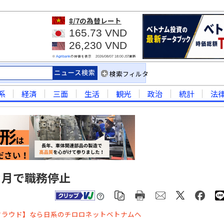
8/7
の為替レート
165.73 VND
26,230 VND
※
の仲値を表示
JST更新
Agribank
2026/08/07 18:00
検索フィルタ
系
経済
三面
生活
観光
政治
統計
法
カ月で職務停止
クラウド】なら日系のチロロネットベトナムへ