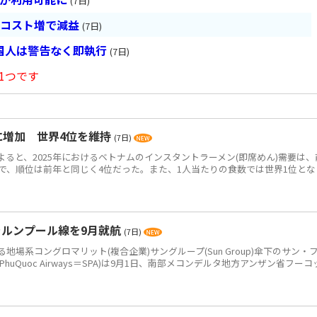
(7日)
とコスト増で減益
(7日)
国人は警告なく即執行
(7日)
1つです
食に増加 世界4位を維持
(7日)
によると、2025年におけるベトナムのインスタントラーメン(即席めん)需要は、
0万食で、順位は前年と同じく4位だった。また、1人当たりの食数では世界1位とな
ラルンプール線を9月就航
(7日)
系コングロマリット(複合企業)サングループ(Sun Group)傘下のサン・
PhuQuoc Airways＝SPA)は9月1日、南部メコンデルタ地方アンザン省フーコ