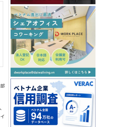
を
幹部
人
タイ