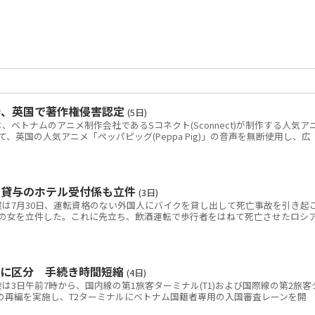
令、英国で著作権侵害認定
(5日)
トナムのアニメ制作会社であるSコネクト(Sconnect)が制作する人気ア
いて、英国の人気アニメ「ペッパピッグ(Peppa Pig)」の音声を無断使用し、広
ク貸与のホテル受付係も立件
(3日)
は7月30日、運転資格のない外国人にバイクを貸し出して死亡事故を引き起
の女を立件した。これに先立ち、飲酒運転で歩行者をはねて死亡させたロシ
別に区分 手続き時間短縮
(4日)
3日午前7時から、国内線の第1旅客ターミナル(T1)および国際線の第2旅客
線の再編を実施し、T2ターミナルにベトナム国籍者専用の入国審査レーンを開