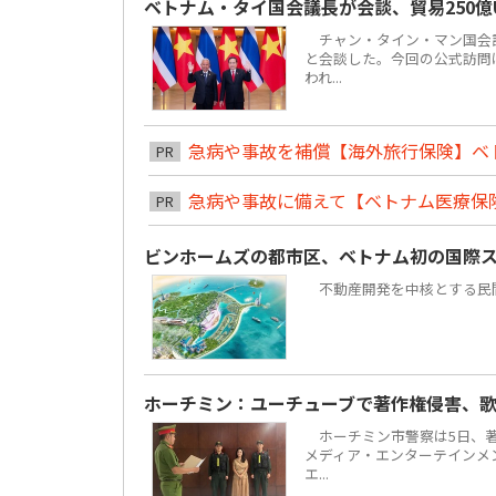
ベトナム・タイ国会議長が会談、貿易250億
チャン・タイン・マン国会議
と会談した。今回の公式訪問は
われ...
急病や事故を補償【海外旅行保険】ベ
PR
急病や事故に備えて【ベトナム医療保
PR
ビンホームズの都市区、ベトナム初の国際
不動産開発を中核とする民間複合
ホーチミン：ユーチューブで著作権侵害、歌
ホーチミン市警察は5日、著
メディア・エンターテインメント
エ...