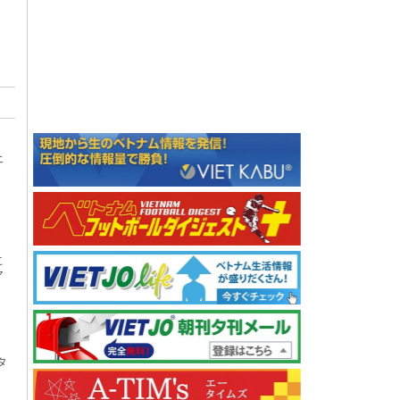
ニ
こ
ア
タ