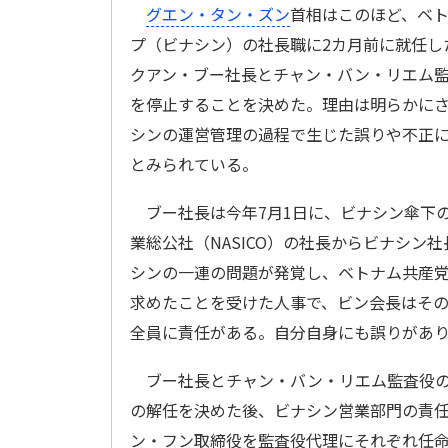
グエン・タン・ズン
首相はこのほど、ベ
プ（ビナシン）の社長職に2カ月前に就任し
クアン・ブー社長とチャン・バン・リエム
を停止することを決めた。理由は明らかに
シンの運営管理の過程で生じた誤りや不正
とみられている。
ブー社長は今年7月1日に、ビナシン傘下
業総公社（NASICO）の社長からビナシン
シンの一連の問題が発覚し、ベトナム共産
求めたことを受けた人事で、ビン会長はそ
全員に責任がある。自分自身にも誤りがあ
ブー社長とチャン・バン・リエム監査役の職
の解任を決めた後、ビナシン営業部門の責
ン・フン取締役を監査役代理にそれぞれ任