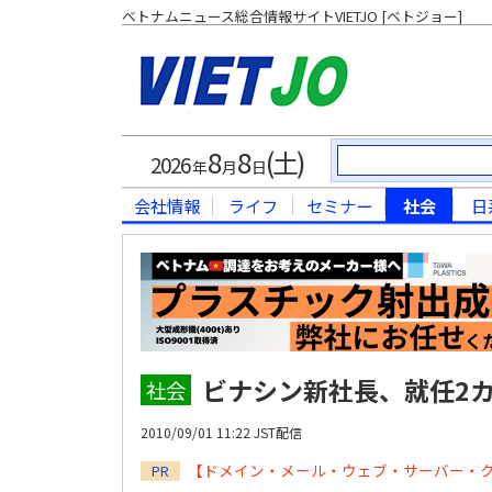
ベトナムニュース総合情報サイトVIETJO [ベトジョー]
8
8
(土)
2026
年
月
日
会社情報
ライフ
セミナー
社会
日
ビナシン新社長、就任2
社会
2010/09/01 11:22 JST配信
【ドメイン・メール・ウェブ・サーバー・
PR