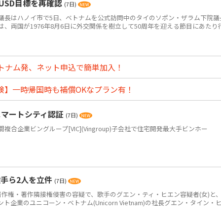
USD目標を再確認
(7日)
長はハノイ市で5日、ベトナムを公式訪問中のタイのソポン・ザラム下院議
、両国が1976年8月6日に外交関係を樹立して50周年を迎える節目にあたり
トナム発、ネット申込で簡単加入！
険】一時帰国時も補償OKなプラン有！
スマートシティ認証
(7日)
企業ビングループ[VIC](Vingroup)子会社で住宅開発最大手ビンホー
手ら2人を立件
(7日)
作権・著作隣接権侵害の容疑で、歌手のグエン・ティ・ヒエン容疑者(女)と
企業のユニコーン・ベトナム(Unicorn Vietnam)の社長グエン・タイン・