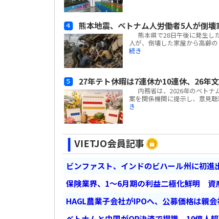
熊本地震、ベトナム人労働者5人が倒壊
熊本県で28日午後に発生した
人が、倒壊した家屋から高齢の日
続き
27年テト休暇は7連休か10連休、26年
内務省は、2026年のベトナ
案を関係機関に提示し、意見聴取を
き
VIETJO会員記事
ビンファスト、インドのビハール州に初進出
保険業界、1～6月期の利益二極化鮮明 資
HAGL農業子会社がIPOへ、公募価格は親
ベトナムと中国がQR決済で提携、10億人