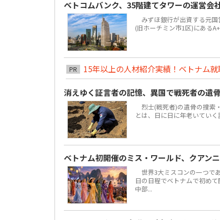
ベトコムバンク、35階建てタワーの運営会
みずほ銀行が出資する元国営4大
(旧ホーチミン市1区)にあるA
15年以上の人材紹介実績！ベトナム就職は
PR
消えゆく証言者の記憶、異国で戦死者の遺
烈士(戦死者)の遺骨の捜索
とは、日に日に年老いていく
ベトナム初開催のミス・ワールド、クアンニ
世界3大ミスコンの一つである「ミ
日の日程でベトナムで初めて
中部...