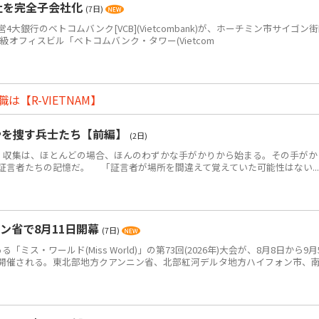
社を完全子会社化
(7日)
銀行のベトコムバンク[VCB](Vietcombank)が、ホーチミン市サイゴン
+級オフィスビル「ベトコムバンク・タワー(Vietcom
【R-VIETNAM】
骨を捜す兵士たち【前編】
(2日)
・収集は、ほとんどの場合、ほんのわずかな手がかりから始まる。その手がか
証言者たちの記憶だ。 「証言者が場所を間違えて覚えていた可能性はない...
ン省で8月11日開幕
(7日)
ス・ワールド(Miss World)」の第73回(2026年)大会が、8月8日から9月
開催される。東北部地方クアンニン省、北部紅河デルタ地方ハイフォン市、