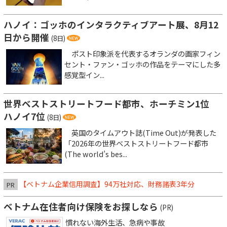
ハノイ：ゴッホのインタラクティブアート展、8月12
日から開催
(8日)
ポスト印象派を代表するオランダの画家フィン
セント・ファン・ゴッホの作品をテーマにした多
感覚型イン...
世界ベストストリートフード都市、ホーチミン1位
ハノイ7位
(8日)
英国のタイムアウト誌(Time Out)が発表した
「2026年の世界ベストストリートフード都市
(The world’s bes...
【ベトナム企業信用調査】94万社対応、財務諸表3年分
PR
ベトナム在住者向け保険をお探しなら
(PR)
慣れない海外生活、急病や事故