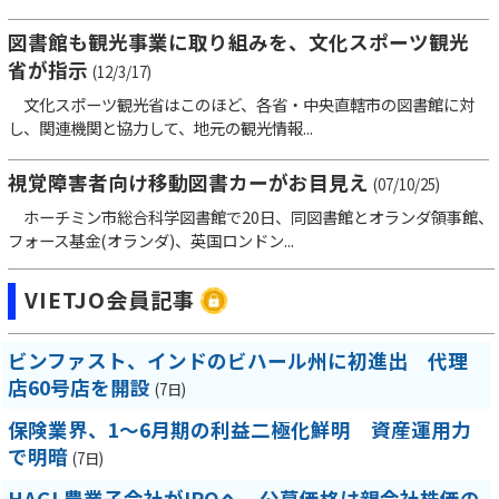
図書館も観光事業に取り組みを、文化スポーツ観光
省が指示
(12/3/17)
文化スポーツ観光省はこのほど、各省・中央直轄市の図書館に対
し、関連機関と協力して、地元の観光情報...
視覚障害者向け移動図書カーがお目見え
(07/10/25)
ホーチミン市総合科学図書館で20日、同図書館とオランダ領事館、
フォース基金(オランダ)、英国ロンドン...
VIETJO会員記事
ビンファスト、インドのビハール州に初進出 代理
店60号店を開設
(7日)
保険業界、1～6月期の利益二極化鮮明 資産運用力
で明暗
(7日)
HAGL農業子会社がIPOへ、公募価格は親会社株価の