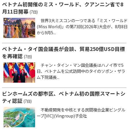
ベトナム初開催のミス・ワールド、クアンニン省で8
月11日開幕
(7日)
世界3大ミスコンの一つである「ミス・ワールド
(Miss World)」の第73回(2026年)大会が、8月8日
から9月5...
ベトナム・タイ国会議長が会談、貿易250億USD目標
を再確認
(7日)
チャン・タイン・マン国会議長はハノイ市で5
日、ベトナムを公式訪問中のタイのソポン・ザラ
ム下院議長...
ビンホームズの都市区、ベトナム初の国際スマートシ
ティ認証
(7日)
不動産開発を中核とする民間複合企業ビングル
ープ[VIC](Vingroup)子会社