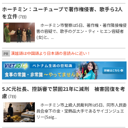
ホーチミン：ユーチューブで著作権侵害、歌手ら2人
を立件
(7日)
ホーチミン市警察は5日、著作権・著作隣接権侵
害の容疑で、歌手のグエン・ティ・ヒエン容疑者
(女)と、...
漢越語は中国語より日本語の音読みに近い！
PR
SJC元社長、控訴審で禁固21年に減刑 被害回復を考
慮
(7日)
ホーチミン市上級人民裁判所は5日、同市人民委
員会傘下の金・宝飾品大手であるサイゴンジュエ
リー(Saig...