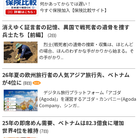
何かあってからでは遅い！
今すぐ保険加入【保険比較サイト】
消えゆく証言者の記憶、異国で戦死者の遺骨を捜す
兵士たち【前編】
(2日)
烈士(戦死者)の遺骨の捜索・収集は、ほとんど
の場合、ほんのわずかな手がかりから始まる。そ
の手がかり...
26年夏の欧州旅行者の人気アジア旅行先、ベトナム
が4位に
(8日)
デジタル旅行プラットフォーム「アゴダ
(Agoda)」を運営するアゴダ・カンパニー(Agoda
Company、シンガ...
25年の即席めん需要、ベトナムは82.3億食に増加
世界4位を維持
(7日)