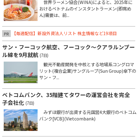
世界ラーメン協会(WINA)によると、2025年に
おけるベトナムのインスタントラーメン(即席め
ん)需要は、前...
【毎週配信】新設外資法人リスト 株主情報など19項目
PR
サン・フーコック航空、フーコック～クアラルンプー
ル線を9月就航
(7日)
観光不動産開発を中核とする地場系コングロマ
リット(複合企業)サングループ(Sun Group)傘下の
サン・フ...
ベトコムバンク、35階建てタワーの運営会社を完全
子会社化
(7日)
みずほ銀行が出資する元国営4大銀行のベトコム
バンク[VCB](Vietcombank)