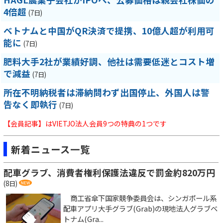
4倍超
(7日)
ベトナムと中国がQR決済で提携、10億人超が利用可
能に
(7日)
肥料大手2社が業績好調、他社は需要低迷とコスト増
で減益
(7日)
所在不明納税者は滞納問わず出国停止、外国人は警
告なく即執行
(7日)
【会員記事】はVIETJO法人会員9つの特典の1つです
新着ニュース一覧
配車グラブ、消費者権利保護法違反で罰金約820万円
(8日)
商工省傘下国家競争委員会は、シンガポール系
配車アプリ大手グラブ(Grab)の現地法人グラブベ
トナム(Gra...