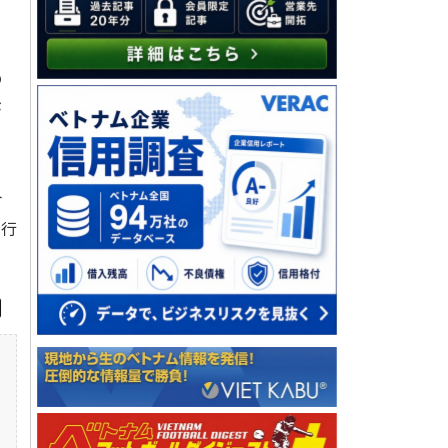
の
が
合
を行