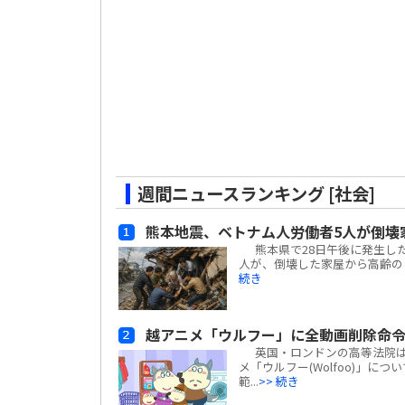
週間ニュースランキング [社会]
熊本地震、ベトナム人労働者5人が倒壊
熊本県で28日午後に発生した
人が、倒壊した家屋から高齢の日
続き
越アニメ「ウルフー」に全動画削除命
英国・ロンドンの高等法院は、ベ
メ「ウルフー(Wolfoo)」につ
範...
>> 続き