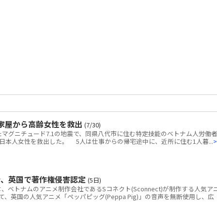
家屋から高齢女性を救出
(7/30)
マグニチュード7.1の地震で、同県八代市に住む特定技能のベトナム人労働者
本人女性を救出した。 5人は仕事からの帰宅途中に、近所に住む1人暮...
>
令、英国で著作権侵害認定
(5日)
トナムのアニメ制作会社であるSコネクト(Sconnect)が制作する人気ア
いて、英国の人気アニメ「ペッパピッグ(Peppa Pig)」の音声を無断使用し、広