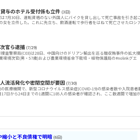
ク貸与のホテル受付係も立件
(3日)
は7月30日、運転資格のない外国人にバイクを貸し出して死亡事故を引き起
の女を立件した。これに先立ち、飲酒運転で歩行者をはねて死亡させたロシ
境次官ら逮捕
(7/29)
査警察局(C03)は28日、中国向けのドリアン輸出を巡る贈収賄事件の拡大
環境次官(男・57歳)および農業環境省傘下栽培・植物保護局の#nolinkグエ
の人流活発化や密閉空間が要因
(7/30)
医療機関で、新型コロナウイルス感染症(COVID-19)の感染者数や入院患者
17日から24日までの1週間に185人の感染者が確認され、ここ数週間で増加
や縮小と不良債権で明暗
(6日)