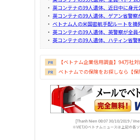
・
英コンテナの39人遺体、近日中に身元
・
英コンテナの39人遺体、ゲアン省警察
・
ベトナム人の米国密航手配ルートを摘発
・
英コンテナの39人遺体、英警察が全員
・
英コンテナの39人遺体、ハティン省警
【ベトナム企業信用調査】94万社
PR
ベトナムでの保険をお探しなら【保険
PR
[Thanh Nien 08:07 30/10/2019 / Vne
※VIETJOベトナムニュースは上記の