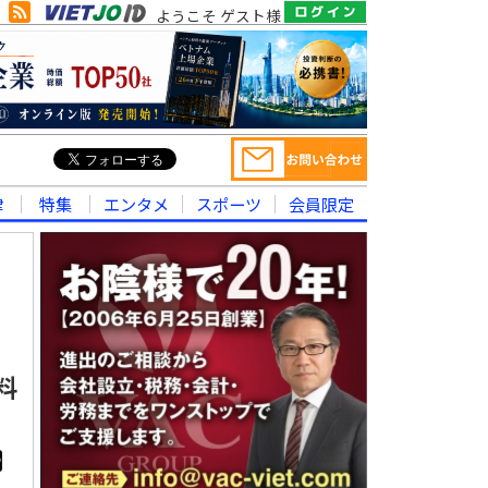
ようこそ ゲスト様
律
特集
エンタメ
スポーツ
会員限定
料