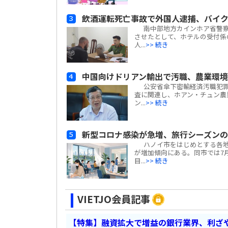
飲酒運転死亡事故で外国人逮捕、バイ
南中部地方カインホア省警察
させたとして、ホテルの受付係
人...
>> 続き
中国向けドリアン輸出で汚職、農業環
公安省傘下密輸経済汚職犯罪捜
査に関連し、ホアン・チュン農業
ン...
>> 続き
新型コロナ感染が急増、旅行シーズン
ハノイ市をはじめとする各地の
が増加傾向にある。同市では7月
目...
>> 続き
VIETJO会員記事
【特集】融資拡大で増益の銀行業界、利ざ