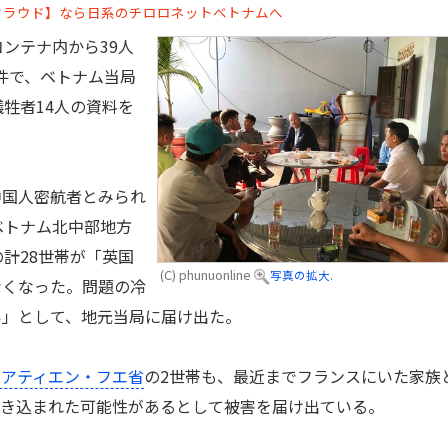
クラウド】なら日系のチロロネットベトナムへ
ンテナ内から39人
事件で、ベトナム当局
牲者14人の資料を
中国人密航者とみられ
ベトナム北中部地方
の計28世帯が「英国
(C) phunuonline
写真の拡大.
なくなった。問題の冷
い」として、地元当局に届け出た。
ゥアティエン・フエ省
の2世帯も、最近までフランスにいた家族
巻き込まれた可能性があるとして被害を届け出ている。