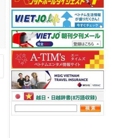
越日・日越辞書(8万語収録)