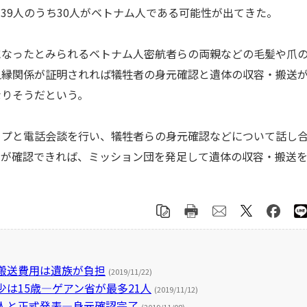
9人のうち30人がベトナム人である可能性が出てきた。
になったとみられるベトナム人密航者らの両親などの毛髪や爪
血縁関係が証明されれば犠牲者の身元確認と遺体の収容・搬送
なりそうだという。
ップと電話会談を行い、犠牲者らの身元確認などについて話し
とが確認できれば、ミッション団を発足して遺体の収容・搬送
搬送費用は遺族が負担
(2019/11/22)
は15歳―ゲアン省が最多21人
(2019/11/12)
人と正式発表―身元確認完了