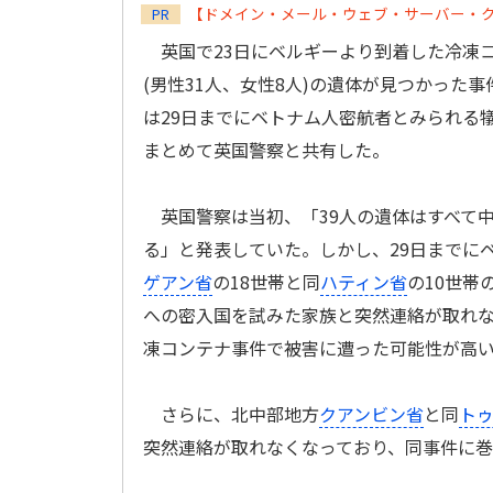
【ドメイン・メール・ウェブ・サーバー・
PR
英国で23日にベルギーより到着した冷凍コ
(男性31人、女性8人)の遺体が見つかった
は29日までにベトナム人密航者とみられる犠
まとめて英国警察と共有した。
英国警察は当初、「39人の遺体はすべて
る」と発表していた。しかし、29日までに
ゲアン省
の18世帯と同
ハティン省
の10世帯
への密入国を試みた家族と突然連絡が取れ
凍コンテナ事件で被害に遭った可能性が高
さらに、北中部地方
クアンビン省
と同
ト
突然連絡が取れなくなっており、同事件に