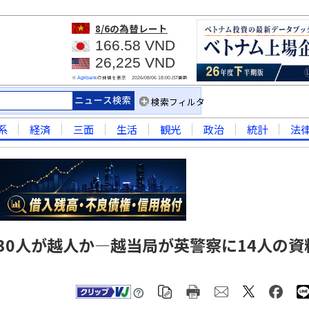
8/6
の為替レート
166.58 VND
26,225 VND
※
の仲値を表示
JST更新
Agribank
2026/08/06 18:00
検索フィルタ
系
経済
三面
生活
観光
政治
統計
法
30人が越人か―越当局が英警察に14人の資