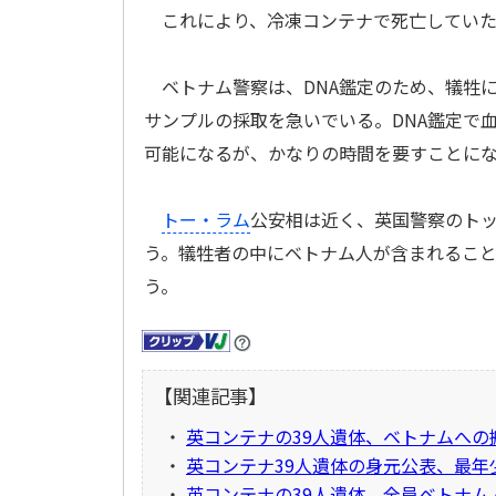
これにより、冷凍コンテナで死亡していた3
ベトナム警察は、DNA鑑定のため、犠牲
サンプルの採取を急いでいる。DNA鑑定で
可能になるが、かなりの時間を要すことに
トー・ラム
公安相は近く、英国警察のト
う。犠牲者の中にベトナム人が含まれるこ
う。
【関連記事】
・
英コンテナの39人遺体、ベトナムへの
・
英コンテナ39人遺体の身元公表、最年少
・
英コンテナの39人遺体、全員ベトナム