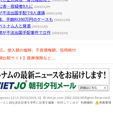
(2019/11/08)
公表―容疑者9人に
(2019/11/07)
が不法出国手配で8人逮捕
(2019/11/05)
、手数料390万円のケースも
(2019/11/05)
ベトナム人と発表
(2019/11/02)
察が不法出国手配事件で立件
(2019/10/31)
対応、借入額の推移、不良債権額、信用格付
比較サイト】医療保険など ...
xpress 12:13 29/10/2019, A]. © Viet-jo.com 2002-2026 All Rights Reserved.
各ソースと自社過去記事を参考に記事を編集・制作しています
利用規約
免責事項