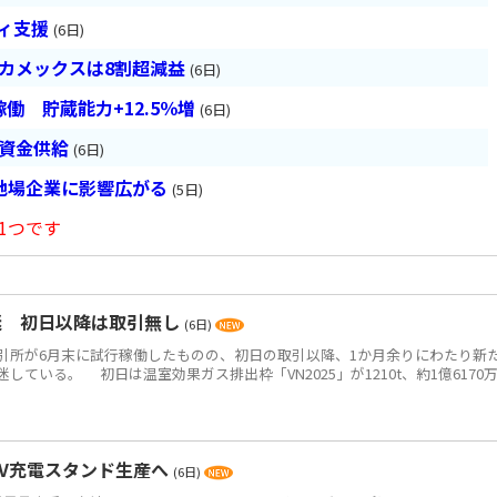
ティ支援
(6日)
ベカメックスは8割超減益
(6日)
働 貯蔵能力+12.5％増
(6日)
は資金供給
(6日)
地場企業に影響広がる
(5日)
1つです
迷 初日以降は取引無し
(6日)
所が6月末に試行稼働したものの、初日の取引以降、1か月余りにわたり新
ている。 初日は温室効果ガス排出枠「VN2025」が1210t、約1億6170
EV充電スタンド生産へ
(6日)