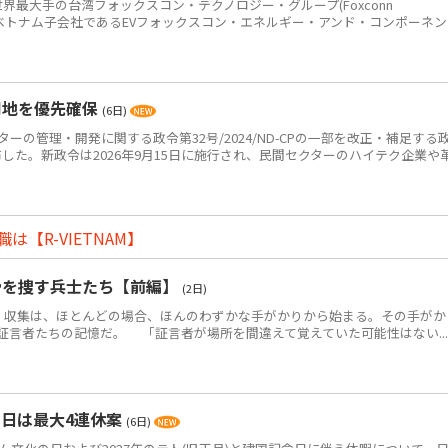
世界最大手の台湾フォックスコン・テクノロジー・グループ(Foxconn
p＝鴻海)のベトナム子会社であるEVフォックスコン・エネルギー・アンド・コンポーネ
用地を優先確保
(6日)
ーの管理・開発に関する政令第32号/2024/ND-CPの一部を改正・補足する
Pを公布した。新政令は2026年9月15日に施行され、民間セクターのハイテク企業や
【R-VIETNAM】
骨を捜す兵士たち【前編】
(2日)
・収集は、ほとんどの場合、ほんのわずかな手がかりから始まる。その手がか
証言者たちの記憶だ。 「証言者が場所を間違えて覚えていた可能性はない...
の日は最大4連休案
(6日)