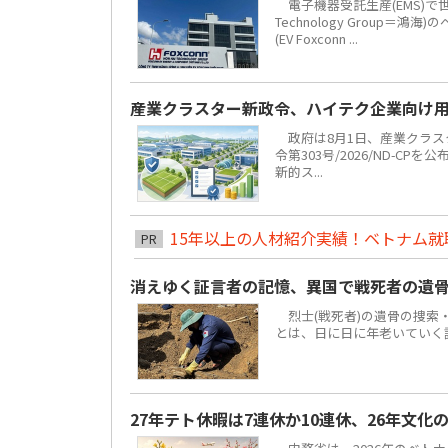
電子機器受託生産(EMS)で
Technology Grou
(EV Foxconn ...
産業クラスター新政令、ハイテク企業向け
政府は8月1日、産業クラスタ
令第303号/2026/ND-C
新的ス...
15年以上の人材紹介実績！ベトナム就職は
PR
消えゆく証言者の記憶、異国で戦死者の遺
烈士(戦死者)の遺骨の捜索
とは、日に日に年老いていく
27年テト休暇は7連休か10連休、26年文化