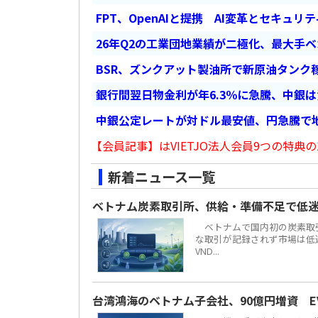
FPT、OpenAIと提携 AI変革とセキュリ
26年Q2の工業団地業績が二極化、最大手
BSR、ズンクアット製油所で新原油タンク稼
銀行間翌日物金利が年6.3％に急騰、中銀
中銀公定レートが対ドル最安値、円急騰で
【会員記事】はVIETJO法人会員9つの特典の
新着ニュース一覧
ベトナム炭素取引所、供給・準備不足で低
ベトナムで国内初の炭素取引
な取引が記録されず市場は低迷し
VND...
台湾鴻海のベトナム子会社、90億円増資 