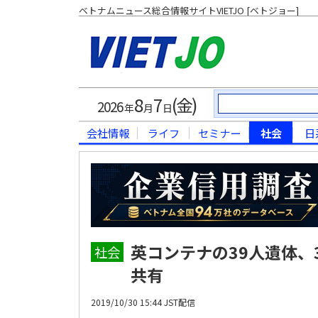
ベトナムニュース総合情報サイトVIETJO [ベトジョー]
8
7
(金)
2026
年
月
日
会社情報
ライフ
セミナー
社会
日
英コンテナの39人遺体、
社会
共有
2019/10/30 15:44 JST配信