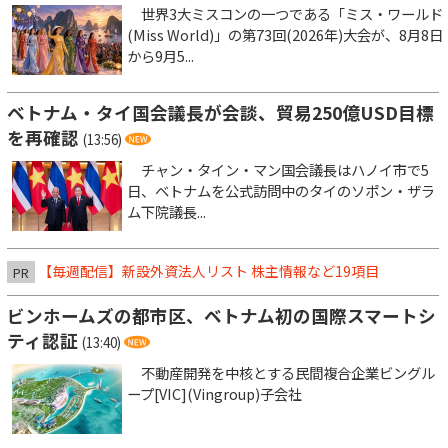
世界3大ミスコンの一つである「ミス・ワールド
(Miss World)」の第73回(2026年)大会が、8月8日
から9月5...
ベトナム・タイ国会議長が会談、貿易250億USD目標
を再確認
(13:56)
チャン・タイン・マン国会議長はハノイ市で5
日、ベトナムを公式訪問中のタイのソポン・ザラ
ム下院議長...
【毎週配信】新設外資法人リスト 株主情報など19項目
PR
ビンホームズの都市区、ベトナム初の国際スマートシ
ティ認証
(13:40)
不動産開発を中核とする民間複合企業ビングル
ープ[VIC](Vingroup)子会社