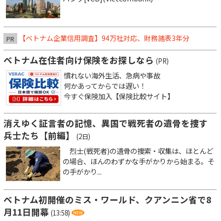
【ベトナム企業信用調査】94万社対応、財務諸表3年分
PR
ベトナム在住者向け保険をお探しなら
(PR)
慣れない海外生活、急病や事故
何かあってからでは遅い！
今すぐ保険加入【保険比較サイト】
消えゆく証言者の記憶、異国で戦死者の遺骨を捜す
兵士たち【前編】
(2日)
烈士(戦死者)の遺骨の捜索・収集は、ほとんど
の場合、ほんのわずかな手がかりから始まる。そ
の手がかり...
ベトナム初開催のミス・ワールド、クアンニン省で8
月11日開幕
(13:58)