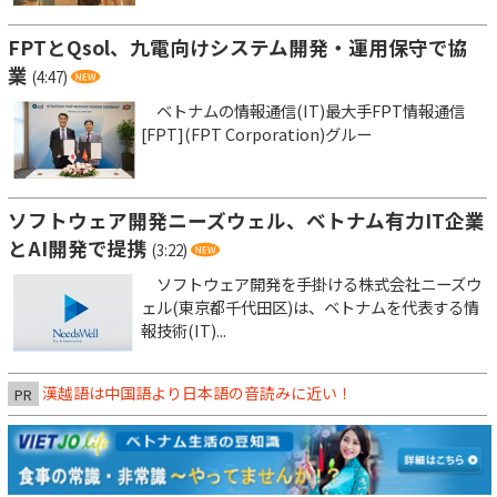
FPTとQsol、九電向けシステム開発・運用保守で協
業
(4:47)
ベトナムの情報通信(IT)最大手FPT情報通信
[FPT](FPT Corporation)グルー
ソフトウェア開発ニーズウェル、ベトナム有力IT企業
とAI開発で提携
(3:22)
ソフトウェア開発を手掛ける株式会社ニーズウ
ェル(東京都千代田区)は、ベトナムを代表する情
報技術(IT)...
漢越語は中国語より日本語の音読みに近い！
PR