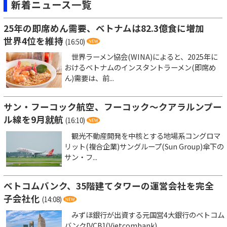
新着ニュース一覧
25年の即席めん需要、ベトナムは82.3億食に増加
世界4位を維持
(16:50)
世界ラーメン協会(WINA)によると、2025年に
おけるベトナムのインスタントラーメン(即席め
ん)需要は、前...
サン・フーコック航空、フーコック～クアラルンプー
ル線を9月就航
(16:10)
観光不動産開発を中核とする地場系コングロマ
リット(複合企業)サングループ(Sun Group)傘下の
サン・フ...
ベトコムバンク、35階建てタワーの運営会社を完全
子会社化
(14:08)
みずほ銀行が出資する元国営4大銀行のベトコム
バンク[VCB](Vietcombank)