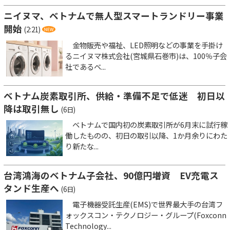
ニイヌマ、ベトナムで無人型スマートランドリー事業
開始
(2:21)
金物販売や福祉、LED照明などの事業を手掛け
るニイヌマ株式会社(宮城県石巻市)は、100％子会
社であるベ...
ベトナム炭素取引所、供給・準備不足で低迷 初日以
降は取引無し
(6日)
ベトナムで国内初の炭素取引所が6月末に試行稼
働したものの、初日の取引以降、1か月余りにわた
り新たな...
台湾鴻海のベトナム子会社、90億円増資 EV充電ス
タンド生産へ
(6日)
電子機器受託生産(EMS)で世界最大手の台湾フ
ォックスコン・テクノロジー・グループ(Foxconn
Technology...