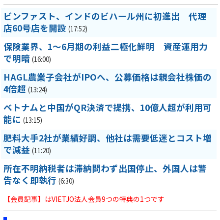
ビンファスト、インドのビハール州に初進出 代理
店60号店を開設
(17:52)
保険業界、1～6月期の利益二極化鮮明 資産運用力
で明暗
(16:00)
HAGL農業子会社がIPOへ、公募価格は親会社株価の
4倍超
(13:24)
ベトナムと中国がQR決済で提携、10億人超が利用可
能に
(13:15)
肥料大手2社が業績好調、他社は需要低迷とコスト増
で減益
(11:20)
所在不明納税者は滞納問わず出国停止、外国人は警
告なく即執行
(6:30)
【会員記事】はVIETJO法人会員9つの特典の1つです