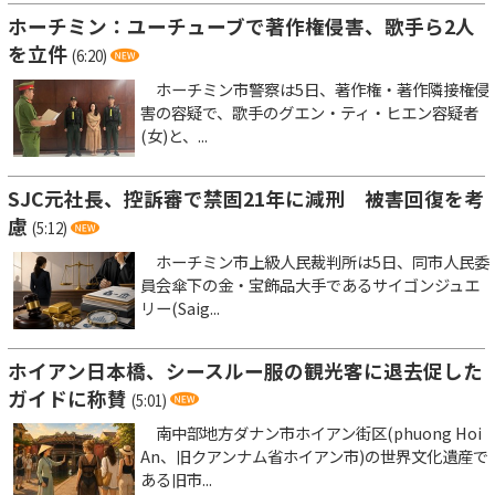
ホーチミン：ユーチューブで著作権侵害、歌手ら2人
を立件
(6:20)
ホーチミン市警察は5日、著作権・著作隣接権侵
害の容疑で、歌手のグエン・ティ・ヒエン容疑者
(女)と、...
SJC元社長、控訴審で禁固21年に減刑 被害回復を考
慮
(5:12)
ホーチミン市上級人民裁判所は5日、同市人民委
員会傘下の金・宝飾品大手であるサイゴンジュエ
リー(Saig...
ホイアン日本橋、シースルー服の観光客に退去促した
ガイドに称賛
(5:01)
南中部地方ダナン市ホイアン街区(phuong Hoi
An、旧クアンナム省ホイアン市)の世界文化遺産で
ある旧市...