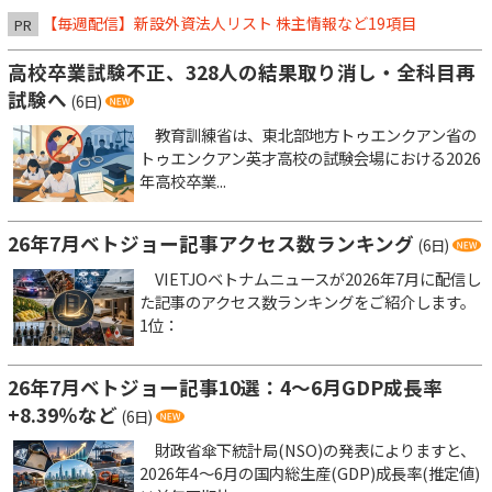
【毎週配信】新設外資法人リスト 株主情報など19項目
PR
高校卒業試験不正、328人の結果取り消し・全科目再
試験へ
(6日)
教育訓練省は、東北部地方トゥエンクアン省の
トゥエンクアン英才高校の試験会場における2026
年高校卒業...
26年7月ベトジョー記事アクセス数ランキング
(6日)
VIETJOベトナムニュースが2026年7月に配信し
た記事のアクセス数ランキングをご紹介します。
1位：
26年7月ベトジョー記事10選：4～6月GDP成長率
+8.39％など
(6日)
財政省傘下統計局(NSO)の発表によりますと、
2026年4～6月の国内総生産(GDP)成長率(推定値)