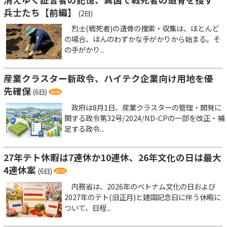
兵士たち【前編】
(2日)
烈士(戦死者)の遺骨の捜索・収集は、ほとんど
の場合、ほんのわずかな手がかりから始まる。そ
の手がかり...
産業クラスター新政令、ハイテク企業向け用地を優
先確保
(6日)
政府は8月1日、産業クラスターの管理・開発に
関する政令第32号/2024/ND-CPの一部を改正・補
足する政令...
27年テト休暇は7連休か10連休、26年文化の日は最大
4連休案
(6日)
内務省は、2026年のベトナム文化の日および
2027年のテト(旧正月)と建国記念日に伴う休暇に
ついて、日程...