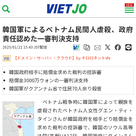
韓国軍によるベトナム民間人虐殺、政府
責任認めた一審判決支持
2025/01/21 15:43 JST配信
​​​​​​​【ドメイン・サーバー・クラウド】by チロロネットVN
PR
韓国政府相手に賠償金求めた裁判の控訴審
賠償金3000万ウォンの一審判決支持
韓国軍がクアンナム省で住民70人余り殺害
ベトナム戦争時に韓国軍によって親族を
虐殺されたベトナム人女性グエン・ティ・
タインさんが韓国政府を相手どり賠償金を
求めた裁判の控訴審で、韓国のソウル高等
法院(高裁)は17日、韓国政府にタインさん