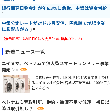
銀行間翌日物金利が年6.3％に急騰、中銀は資金供給
(6日)
中銀公定レートが対ドル最安値、円急騰で地場企業
に影響広がる
(5日)
【会員記事】はVIETJO法人会員9つの特典の1つです
新着ニュース一覧
ニイヌマ、ベトナムで無人型スマートランドリー事業
開始
(2:21)
金物販売や福祉、LED照明などの事業を手掛け
るニイヌマ株式会社(宮城県石巻市)は、100％子会
社であるベ...
ベトナム炭素取引所、供給・準備不足で低迷 初日以
降は取引無し
(6日)