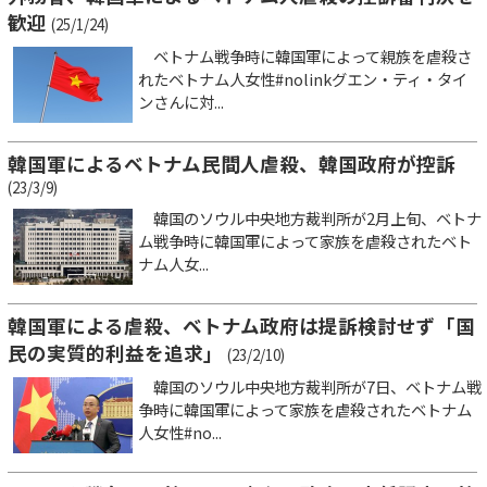
歓迎
(25/1/24)
ベトナム戦争時に韓国軍によって親族を虐殺さ
れたベトナム人女性#nolinkグエン・ティ・タイ
ンさんに対...
韓国軍によるベトナム民間人虐殺、韓国政府が控訴
(23/3/9)
韓国のソウル中央地方裁判所が2月上旬、ベトナ
ム戦争時に韓国軍によって家族を虐殺されたベト
ナム人女...
韓国軍による虐殺、ベトナム政府は提訴検討せず「国
民の実質的利益を追求」
(23/2/10)
韓国のソウル中央地方裁判所が7日、ベトナム戦
争時に韓国軍によって家族を虐殺されたベトナム
人女性#no...