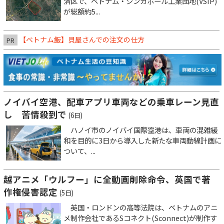
済区で、ベトナム・シンガポール工業団地(VSIP)
が総額約5...
【ベトナム飯】貝屋さんでの注文の仕方
PR
ノイバイ空港、配車アプリ車両などの乗車レーン見直
し 苦情殺到で
(6日)
ハノイ市のノイバイ国際空港は、車両の混雑緩
和を目的に3日から導入した新たな車両動線計画に
ついて、...
越アニメ「ウルフー」に全動画削除命令、英国で著
作権侵害認定
(5日)
英国・ロンドンの高等法院は、ベトナムのアニ
メ制作会社であるSコネクト(Sconnect)が制作す