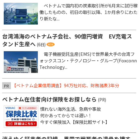
ベトナムで国内初の炭素取引所が6月末に試行稼
働したものの、初日の取引以降、1か月余りにわた
り新たな...
台湾鴻海のベトナム子会社、90億円増資 EV充電ス
タンド生産へ
(6日)
電子機器受託生産(EMS)で世界最大手の台湾フ
ォックスコン・テクノロジー・グループ(Foxconn
Technology...
【ベトナム企業信用調査】94万社対応、財務諸表3年分
PR
ベトナム在住者向け保険をお探しなら
(PR)
慣れない海外生活、急病や事故
何かあってからでは遅い！
今すぐ保険加入【保険比較サイト】
消えゆく証言者の記憶、異国で戦死者の遺骨を捜す