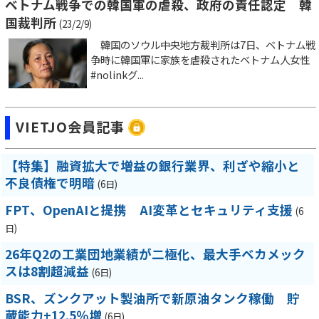
ベトナム戦争での韓国軍の虐殺、政府の責任認定 韓
国裁判所
(23/2/9)
韓国のソウル中央地方裁判所は7日、ベトナム戦
争時に韓国軍に家族を虐殺されたベトナム人女性
#nolinkグ...
VIETJO会員記事
【特集】融資拡大で増益の銀行業界、利ざや縮小と
不良債権で明暗
(6日)
FPT、OpenAIと提携 AI変革とセキュリティ支援
(6
日)
26年Q2の工業団地業績が二極化、最大手ベカメック
スは8割超減益
(6日)
BSR、ズンクアット製油所で新原油タンク稼働 貯
蔵能力+12.5％増
(6日)