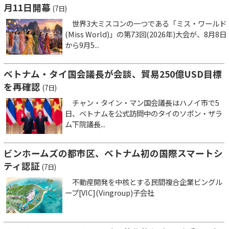
月11日開幕
(7日)
世界3大ミスコンの一つである「ミス・ワールド
(Miss World)」の第73回(2026年)大会が、8月8日
から9月5...
ベトナム・タイ国会議長が会談、貿易250億USD目標
を再確認
(7日)
チャン・タイン・マン国会議長はハノイ市で5
日、ベトナムを公式訪問中のタイのソポン・ザラ
ム下院議長...
ビンホームズの都市区、ベトナム初の国際スマートシ
ティ認証
(7日)
不動産開発を中核とする民間複合企業ビングル
ープ[VIC](Vingroup)子会社