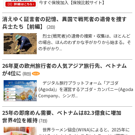
今すぐ保険加入【保険比較サイト】
消えゆく証言者の記憶、異国で戦死者の遺骨を捜す
兵士たち【前編】
(2日)
烈士(戦死者)の遺骨の捜索・収集は、ほとんど
の場合、ほんのわずかな手がかりから始まる。そ
の手がかり...
26年夏の欧州旅行者の人気アジア旅行先、ベトナム
が4位に
(8日)
デジタル旅行プラットフォーム「アゴダ
(Agoda)」を運営するアゴダ・カンパニー(Agoda
Company、シンガ...
25年の即席めん需要、ベトナムは82.3億食に増加
世界4位を維持
(7日)
世界ラーメン協会(WINA)によると、2025年に