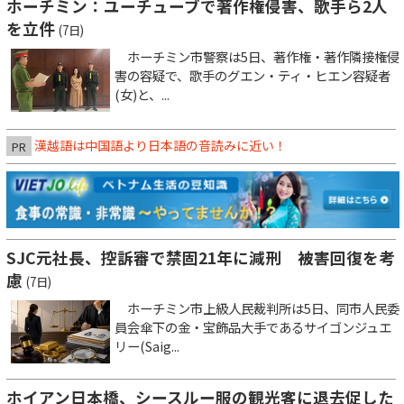
ホーチミン：ユーチューブで著作権侵害、歌手ら2人
を立件
(7日)
ホーチミン市警察は5日、著作権・著作隣接権侵
害の容疑で、歌手のグエン・ティ・ヒエン容疑者
(女)と、...
漢越語は中国語より日本語の音読みに近い！
PR
SJC元社長、控訴審で禁固21年に減刑 被害回復を考
慮
(7日)
ホーチミン市上級人民裁判所は5日、同市人民委
員会傘下の金・宝飾品大手であるサイゴンジュエ
リー(Saig...
ホイアン日本橋、シースルー服の観光客に退去促した