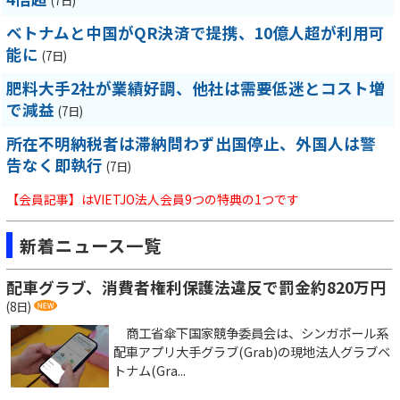
(7日)
ベトナムと中国がQR決済で提携、10億人超が利用可
能に
(7日)
肥料大手2社が業績好調、他社は需要低迷とコスト増
で減益
(7日)
所在不明納税者は滞納問わず出国停止、外国人は警
告なく即執行
(7日)
【会員記事】はVIETJO法人会員9つの特典の1つです
新着ニュース一覧
配車グラブ、消費者権利保護法違反で罰金約820万円
(8日)
商工省傘下国家競争委員会は、シンガポール系
配車アプリ大手グラブ(Grab)の現地法人グラブベ
トナム(Gra...