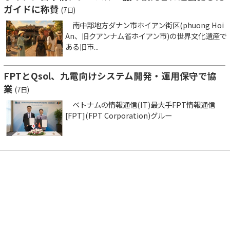
ガイドに称賛
(7日)
南中部地方ダナン市ホイアン街区(phuong Hoi
An、旧クアンナム省ホイアン市)の世界文化遺産で
ある旧市...
FPTとQsol、九電向けシステム開発・運用保守で協
業
(7日)
ベトナムの情報通信(IT)最大手FPT情報通信
[FPT](FPT Corporation)グルー