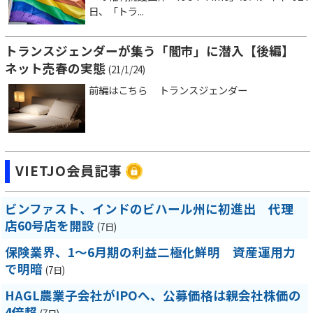
日、「トラ...
トランスジェンダーが集う「闇市」に潜入【後編】
ネット売春の実態
(21/1/24)
前編はこちら トランスジェンダー
VIETJO会員記事
ビンファスト、インドのビハール州に初進出 代理
店60号店を開設
(7日)
保険業界、1～6月期の利益二極化鮮明 資産運用力
で明暗
(7日)
HAGL農業子会社がIPOへ、公募価格は親会社株価の
4倍超