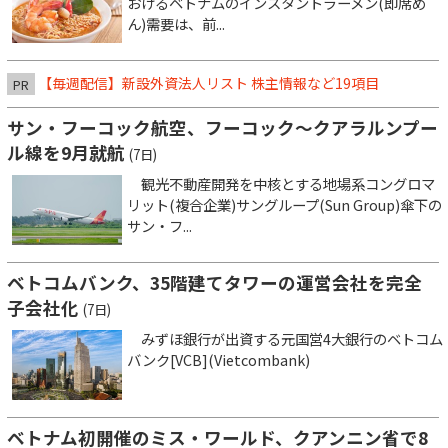
おけるベトナムのインスタントラーメン(即席め
ん)需要は、前...
【毎週配信】新設外資法人リスト 株主情報など19項目
PR
サン・フーコック航空、フーコック～クアラルンプー
ル線を9月就航
(7日)
観光不動産開発を中核とする地場系コングロマ
リット(複合企業)サングループ(Sun Group)傘下の
サン・フ...
ベトコムバンク、35階建てタワーの運営会社を完全
子会社化
(7日)
みずほ銀行が出資する元国営4大銀行のベトコム
バンク[VCB](Vietcombank)
ベトナム初開催のミス・ワールド、クアンニン省で8