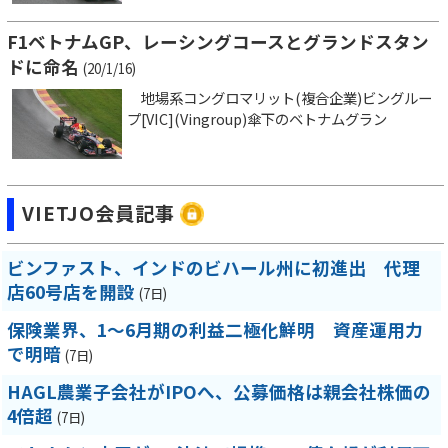
F1ベトナムGP、レーシングコースとグランドスタン
ドに命名
(20/1/16)
地場系コングロマリット(複合企業)ビングルー
プ[VIC](Vingroup)傘下のベトナムグラン
VIETJO会員記事
ビンファスト、インドのビハール州に初進出 代理
店60号店を開設
(7日)
保険業界、1～6月期の利益二極化鮮明 資産運用力
で明暗
(7日)
HAGL農業子会社がIPOへ、公募価格は親会社株価の
4倍超
(7日)