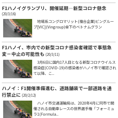
F1ハノイグランプリ、開催延期―新型コロナ懸念
(20/3/16)
地場系コングロマリット(複合企業)ビングルー
プ[VIC](Vingroup)傘下のベトナムグラン
F1ハノイ、市内での新型コロナ感染者確認で事態急
変－中止の可能性も
(20/3/11)
3月6日に国内17人目となる新型コロナウイルス
感染症(COVID-19)の感染者がハノイ市で確認され
て以降、こ...
ハノイ：F1開催準備進む、道路舗装で一部道路を通
行禁止に
(20/2/12)
ハノイ市交通運輸局は、2020年4月に同市で開
催される自動車レースの世界選手権「フォーミュ
ラ1(Formula...