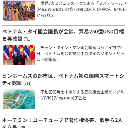
世界3大ミスコンの一つである「ミス・ワールド
(Miss World)」の第73回(2026年)大会が、8月8日
から9月5...
ベトナム・タイ国会議長が会談、貿易250億USD目標
を再確認
(7日)
チャン・タイン・マン国会議長はハノイ市で5
日、ベトナムを公式訪問中のタイのソポン・ザラ
ム下院議長...
ビンホームズの都市区、ベトナム初の国際スマートシ
ティ認証
(7日)
不動産開発を中核とする民間複合企業ビングル
ープ[VIC](Vingroup)子会社
ホーチミン：ユーチューブで著作権侵害、歌手ら2人
を立件
(7日)