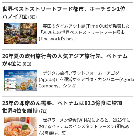
世界ベストストリートフード都市、ホーチミン1位
ハノイ7位
(8日)
英国のタイムアウト誌(Time Out)が発表した
「2026年の世界ベストストリートフード都市
(The world’s bes...
26年夏の欧州旅行者の人気アジア旅行先、ベトナム
が4位に
(8日)
デジタル旅行プラットフォーム「アゴダ
(Agoda)」を運営するアゴダ・カンパニー(Agoda
Company、シンガ...
25年の即席めん需要、ベトナムは82.3億食に増加
世界4位を維持
(7日)
世界ラーメン協会(WINA)によると、2025年に
おけるベトナムのインスタントラーメン(即席め
ん)需要は、前...