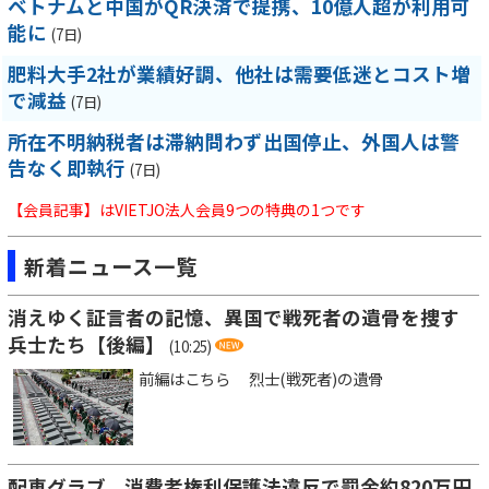
ベトナムと中国がQR決済で提携、10億人超が利用可
能に
(7日)
肥料大手2社が業績好調、他社は需要低迷とコスト増
で減益
(7日)
所在不明納税者は滞納問わず出国停止、外国人は警
告なく即執行
(7日)
【会員記事】はVIETJO法人会員9つの特典の1つです
新着ニュース一覧
消えゆく証言者の記憶、異国で戦死者の遺骨を捜す
兵士たち【後編】
(10:25)
前編はこちら 烈士(戦死者)の遺骨
配車グラブ、消費者権利保護法違反で罰金約820万円