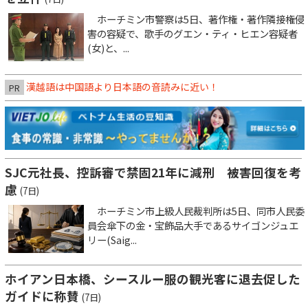
ホーチミン市警察は5日、著作権・著作隣接権侵
害の容疑で、歌手のグエン・ティ・ヒエン容疑者
(女)と、...
漢越語は中国語より日本語の音読みに近い！
PR
SJC元社長、控訴審で禁固21年に減刑 被害回復を考
慮
(7日)
ホーチミン市上級人民裁判所は5日、同市人民委
員会傘下の金・宝飾品大手であるサイゴンジュエ
リー(Saig...
ホイアン日本橋、シースルー服の観光客に退去促した
ガイドに称賛
(7日)