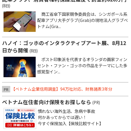
(8日)
商工省傘下国家競争委員会は、シンガポール系
配車アプリ大手グラブ(Grab)の現地法人グラブベ
トナム(Gra...
ハノイ：ゴッホのインタラクティブアート展、8月12
日から開催
(8日)
ポスト印象派を代表するオランダの画家フィン
セント・ファン・ゴッホの作品をテーマにした多
感覚型イン...
【ベトナム企業信用調査】94万社対応、財務諸表3年分
PR
ベトナム在住者向け保険をお探しなら
(PR)
慣れない海外生活、急病や事故
何かあってからでは遅い！
今すぐ保険加入【保険比較サイト】