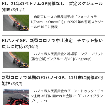
F1、21年のベトナムGP開催なし 暫定スケジュール
発表
(20/11/13)
自動車レースの世界選手権「フォーミュラ
1(Formula One＝F1)」の2021年の暫定スケジュ
ールが10日に発表...
F1ハノイGP、新型コロナで中止決定 チケット払い
戻しに対応
(20/10/19)
ハノイ市人民委員会と地場系コングロマリット
(複合企業)ビングループ[VIC](Vingroup)
新型コロナで延期のF1ハノイGP、11月末に開催の可
能性
(20/7/8)
ハノイ市人民委員会のグエン・ドゥック・チュ
ン主席は6日に開かれた会議で「F1ハノイグラン
プリ」につ...