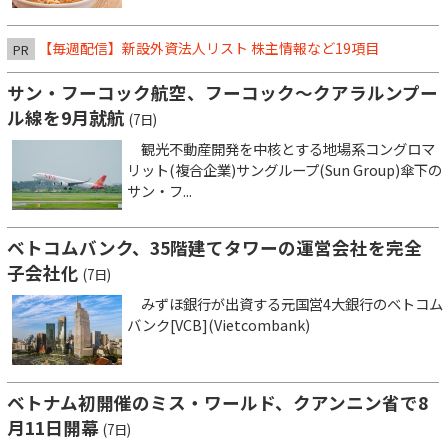
【毎週配信】新設外資法人リスト 株主情報など19項目
PR
サン・フーコック航空、フーコック～クアラルンプー
ル線を9月就航
(7日)
観光不動産開発を中核とする地場系コングロマ
リット(複合企業)サングループ(Sun Group)傘下の
サン・フ...
ベトコムバンク、35階建てタワーの運営会社を完全
子会社化
(7日)
みずほ銀行が出資する元国営4大銀行のベトコム
バンク[VCB](Vietcombank)
ベトナム初開催のミス・ワールド、クアンニン省で8
月11日開幕
(7日)