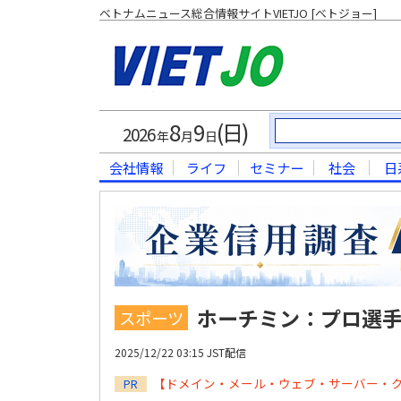
ベトナムニュース総合情報サイトVIETJO [ベトジョー]
8
9
(日)
2026
年
月
日
会社情報
ライフ
セミナー
社会
日
ホーチミン：プロ選
スポーツ
2025/12/22 03:15 JST配信
【ドメイン・メール・ウェブ・サーバー・
PR