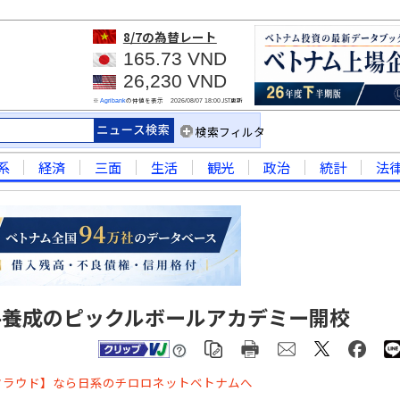
8/7
の為替レート
165.73 VND
26,230 VND
※
の仲値を表示
JST更新
Agribank
2026/08/07 18:00
検索フィルタ
系
経済
三面
生活
観光
政治
統計
法
手養成のピックルボールアカデミー開校
クラウド】なら日系のチロロネットベトナムへ