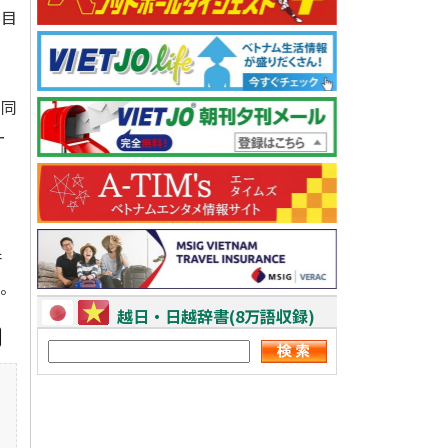
を目
。同
ー
こ
併
る。
越日・日越辞書(8万語収録)