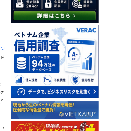
ミン
ド
た
きの
ど
ュ