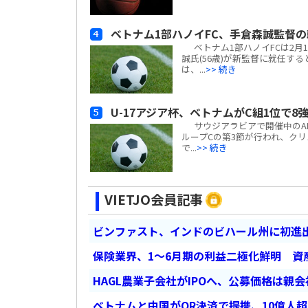
ベトナム1部ハノイFC、手倉森誠監督
ベトナム1部ハノイFCは2月1
誠氏(56歳)が新監督に就任
は、...
>> 続き
U-17アジア杯、ベトナムがC組1位で
サウジアラビアで開催中のAFC U-
ループCの第3節が行われ、クリス
で...
>> 続き
VIETJO会員記事
ビンファスト、インドのビハール州に初進出
保険業界、1～6月期の利益二極化鮮明 資
HAGL農業子会社がIPOへ、公募価格は親
ベトナムと中国がQR決済で提携、10億人