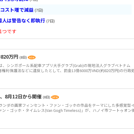
とコスト増で減益
(7日)
国人は警告なく即執行
(7日)
1つです
820万円
(8日)
、シンガポール系配車アプリ大手グラブ(Grab)の現地法人グラブベトナム
、消費者権利保護法などに違反したとして、罰金13億6000万VND(約820万円)の行政
、8月12日から開催
(8日)
ンダの画家フィンセント・ファン・ゴッホの作品をテーマにした多感覚型
ゴッホ・タイムレス(Van Gogh Timeless)」が、ハノイ市フートゥオン