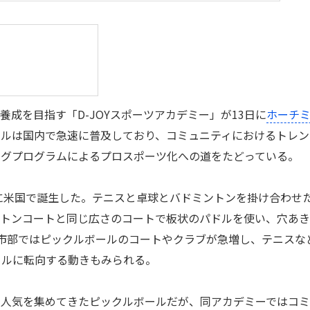
養成を目指す「D-JOYスポーツアカデミー」が13日に
ホーチ
ールは国内で急速に普及しており、コミュニティにおけるトレン
ングプログラムによるプロスポーツ化への道をたどっている。
に米国で誕生した。テニスと卓球とバドミントンを掛け合わせ
ントンコートと同じ広さのコートで板状のパドルを使い、穴あ
市部ではピックルボールのコートやクラブが急増し、テニスな
ールに転向する動きもみられる。
人気を集めてきたピックルボールだが、同アカデミーではコミ