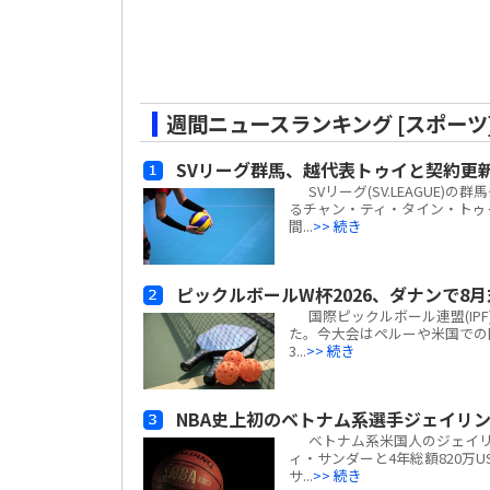
週間ニュースランキング [スポーツ
SVリーグ群馬、越代表トゥイと契約更
SVリーグ(SV.LEAGUE
るチャン・ティ・タイン・トゥ
間...
>> 続き
ピックルボールW杯2026、ダナンで8
国際ピックルボール連盟(IP
た。今大会はペルーや米国での
3...
>> 続き
NBA史上初のベトナム系選手ジェイリン
ベトナム系米国人のジェイリン・ウ
ィ・サンダーと4年総額820万U
サ...
>> 続き