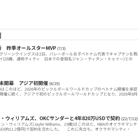
]
新 昨季オールスターMVP
(7/3)
)の群馬グリーンウイングスは2日、バレーボール女子ベトナム代表でキャプテンを務
イ(28歳、通称ティティ 日本での登録名ジャン・ティタン・トゥイー)との
月末開幕 アジア初開催
(6/25)
F)はこのほど、2026年のピックルボールワールドカップのベトナム開催を承認
開催に続く、アジアで初のピックルボールワールドカップとなり、2026年8月
・ウィリアムズ、OKCサンダーと4年820万USDで契約
(22/7/12)
ィリアムズ(Jaylin Williams、19歳)はこのほど、NBAのオクラホマシテ
SD(約11.2億円)で契約を交わした。 これに先立ち、オクラホマシティ・