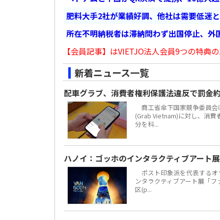
肥料大手2社が業績好調、他社は需要低迷
所在不明納税者は滞納問わず出国停止、外
【会員記事】はVIETJO法人会員9つの特典の
新着ニュース一覧
配車グラブ、消費者権利保護法違反で罰金約
商工省傘下国家競争委員会は
(Grab Vietnam)に対し
分を科...
ハノイ：ゴッホのインタラクティブアート展
ポスト印象派を代表するオラ
ンタラクティブアート展「ファン・
区(p...