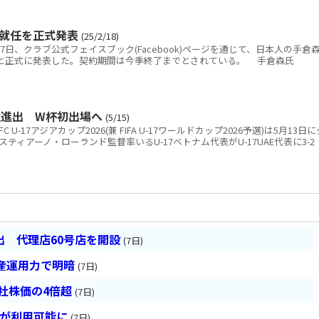
の就任を正式発表
(25/2/18)
7日、クラブ公式フェイスブック(Facebook)ページを通じて、日本人の手倉
すると正式に発表した。契約期間は今季終了までとされている。 手倉森氏
8強進出 W杯初出場へ
(5/15)
17アジアカップ2026(兼 FIFA U-17ワールドカップ2026予選)は5月13日に
ティアーノ・ローランド監督率いるU-17ベトナム代表がU-17UAE代表に3-2
 代理店60号店を開設
(7日)
産運用力で明暗
(7日)
会社株価の4倍超
(7日)
超が利用可能に
(7日)