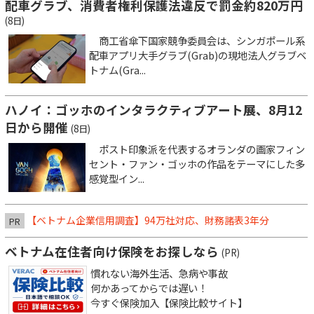
配車グラブ、消費者権利保護法違反で罰金約820万円
(8日)
商工省傘下国家競争委員会は、シンガポール系
配車アプリ大手グラブ(Grab)の現地法人グラブベ
トナム(Gra...
ハノイ：ゴッホのインタラクティブアート展、8月12
日から開催
(8日)
ポスト印象派を代表するオランダの画家フィン
セント・ファン・ゴッホの作品をテーマにした多
感覚型イン...
【ベトナム企業信用調査】94万社対応、財務諸表3年分
PR
ベトナム在住者向け保険をお探しなら
(PR)
慣れない海外生活、急病や事故
何かあってからでは遅い！
今すぐ保険加入【保険比較サイト】