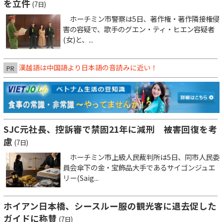
を立件
(7日)
ホーチミン市警察は5日、著作権・著作隣接権侵
害の容疑で、歌手のグエン・ティ・ヒエン容疑者
(女)と、...
漢越語は中国語より日本語の音読みに近い！
PR
SJC元社長、控訴審で禁固21年に減刑 被害回復を考
慮
(7日)
ホーチミン市上級人民裁判所は5日、同市人民委
員会傘下の金・宝飾品大手であるサイゴンジュエ
リー(Saig...
ホイアン日本橋、シースルー服の観光客に退去促した
ガイドに称賛
(7日)