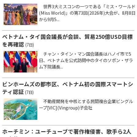
世界3大ミスコンの一つである「ミス・ワールド
(Miss World)」の第73回(2026年)大会が、8月8日
から9月5...
ベトナム・タイ国会議長が会談、貿易250億USD目標
を再確認
(7日)
チャン・タイン・マン国会議長はハノイ市で5
日、ベトナムを公式訪問中のタイのソポン・ザラ
ム下院議長...
ビンホームズの都市区、ベトナム初の国際スマートシ
ティ認証
(7日)
不動産開発を中核とする民間複合企業ビングル
ープ[VIC](Vingroup)子会社
ホーチミン：ユーチューブで著作権侵害、歌手ら2人