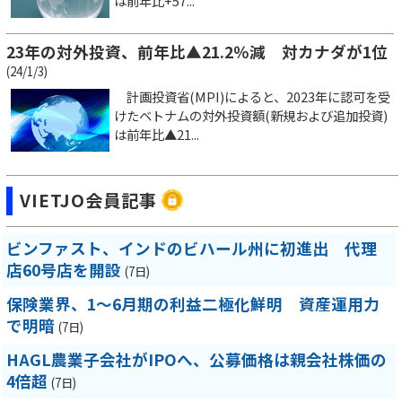
は前年比+57...
23年の対外投資、前年比▲21.2％減 対カナダが1位
(24/1/3)
計画投資省(MPI)によると、2023年に認可を受
けたベトナムの対外投資額(新規および追加投資)
は前年比▲21...
VIETJO会員記事
ビンファスト、インドのビハール州に初進出 代理
店60号店を開設
(7日)
保険業界、1～6月期の利益二極化鮮明 資産運用力
で明暗
(7日)
HAGL農業子会社がIPOへ、公募価格は親会社株価の
4倍超
(7日)