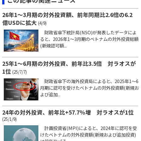
26年1〜3月期の対外投資額、前年同期比2.6倍の6.2
億USDに拡大
(4/9)
財政省傘下統計局(NSO)が発表したデータによ
ると、2026年1～3月期のベトナムの対外投資総額
(新規認可額...
25年1～6月期の対外投資、前年比3.5倍 対ラオスが
1位
(25/7/7)
財政省傘下の海外投資局によると、2025年1～6
月期に認可を受けたベトナムの対外投資額(新規お
よび追加...
24年の対外投資、前年比+57.7％増 対ラオスが1位
(25/1/9)
計画投資省(MPI)によると、2024年に認可を受
けたベトナムの対外投資額(新規および追加投資)