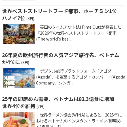
世界ベストストリートフード都市、ホーチミン1位
ハノイ7位
(8日)
英国のタイムアウト誌(Time Out)が発表した
「2026年の世界ベストストリートフード都市
(The world’s bes...
26年夏の欧州旅行者の人気アジア旅行先、ベトナム
が4位に
(8日)
デジタル旅行プラットフォーム「アゴダ
(Agoda)」を運営するアゴダ・カンパニー(Agoda
Company、シンガ...
25年の即席めん需要、ベトナムは82.3億食に増加
世界4位を維持
(7日)
世界ラーメン協会(WINA)によると、2025年に
おけるベトナムのインスタントラーメン(即席め
ん)需要は、前...