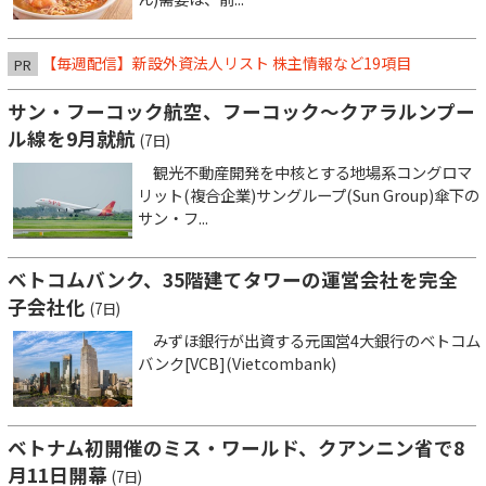
【毎週配信】新設外資法人リスト 株主情報など19項目
PR
サン・フーコック航空、フーコック～クアラルンプー
ル線を9月就航
(7日)
観光不動産開発を中核とする地場系コングロマ
リット(複合企業)サングループ(Sun Group)傘下の
サン・フ...
ベトコムバンク、35階建てタワーの運営会社を完全
子会社化
(7日)
みずほ銀行が出資する元国営4大銀行のベトコム
バンク[VCB](Vietcombank)
ベトナム初開催のミス・ワールド、クアンニン省で8
月11日開幕
(7日)