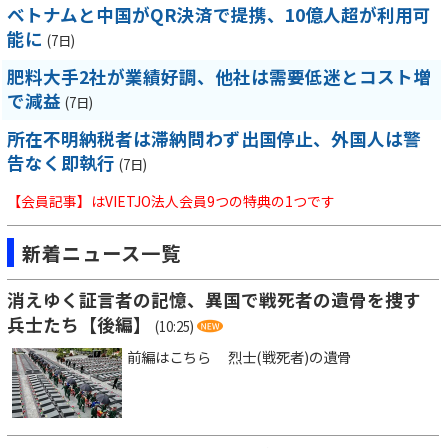
ベトナムと中国がQR決済で提携、10億人超が利用可
能に
(7日)
肥料大手2社が業績好調、他社は需要低迷とコスト増
で減益
(7日)
所在不明納税者は滞納問わず出国停止、外国人は警
告なく即執行
(7日)
【会員記事】はVIETJO法人会員9つの特典の1つです
新着ニュース一覧
消えゆく証言者の記憶、異国で戦死者の遺骨を捜す
兵士たち【後編】
(10:25)
前編はこちら 烈士(戦死者)の遺骨