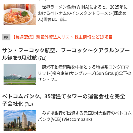
世界ラーメン協会(WINA)によると、2025年に
おけるベトナムのインスタントラーメン(即席め
ん)需要は、前...
【毎週配信】新設外資法人リスト 株主情報など19項目
PR
サン・フーコック航空、フーコック～クアラルンプー
ル線を9月就航
(7日)
観光不動産開発を中核とする地場系コングロマ
リット(複合企業)サングループ(Sun Group)傘下の
サン・フ...
ベトコムバンク、35階建てタワーの運営会社を完全
子会社化
(7日)
みずほ銀行が出資する元国営4大銀行のベトコム
バンク[VCB](Vietcombank)