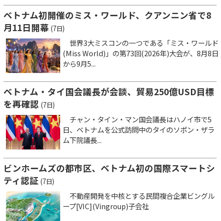
ベトナム初開催のミス・ワールド、クアンニン省で8
月11日開幕
(7日)
世界3大ミスコンの一つである「ミス・ワールド
(Miss World)」の第73回(2026年)大会が、8月8日
から9月5...
ベトナム・タイ国会議長が会談、貿易250億USD目標
を再確認
(7日)
チャン・タイン・マン国会議長はハノイ市で5
日、ベトナムを公式訪問中のタイのソポン・ザラ
ム下院議長...
ビンホームズの都市区、ベトナム初の国際スマートシ
ティ認証
(7日)
不動産開発を中核とする民間複合企業ビングル
ープ[VIC](Vingroup)子会社