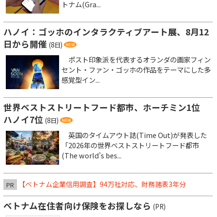
トナム(Gra...
ハノイ：ゴッホのインタラクティブアート展、8月12
日から開催
(8日)
ポスト印象派を代表するオランダの画家フィン
セント・ファン・ゴッホの作品をテーマにした多
感覚型イン...
世界ベストストリートフード都市、ホーチミン1位
ハノイ7位
(8日)
英国のタイムアウト誌(Time Out)が発表した
「2026年の世界ベストストリートフード都市
(The world’s bes...
【ベトナム企業信用調査】94万社対応、財務諸表3年分
PR
ベトナム在住者向け保険をお探しなら
(PR)