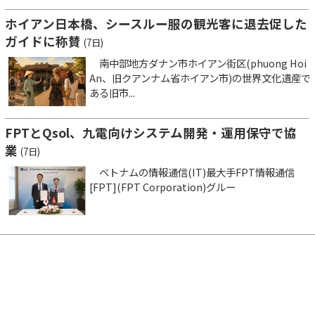
ホイアン日本橋、シースルー服の観光客に退去促した
ガイドに称賛
(7日)
南中部地方ダナン市ホイアン街区(phuong Hoi
An、旧クアンナム省ホイアン市)の世界文化遺産で
ある旧市...
FPTとQsol、九電向けシステム開発・運用保守で協
業
(7日)
ベトナムの情報通信(IT)最大手FPT情報通信
[FPT](FPT Corporation)グルー