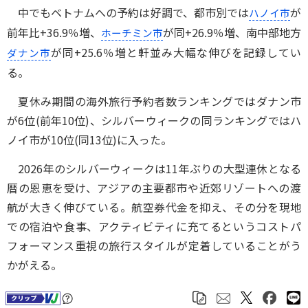
中でもベトナムへの予約は好調で、都市別では
が
ハノイ市
前年比+36.9％増、
が同+26.9％増、南中部地方
ホーチミン市
が同+25.6％増と軒並み大幅な伸びを記録してい
ダナン市
る。
夏休み期間の海外旅行予約者数ランキングではダナン市
が6位(前年10位)、シルバーウィークの同ランキングではハ
ノイ市が10位(同13位)に入った。
2026年のシルバーウィークは11年ぶりの大型連休となる
暦の恩恵を受け、アジアの主要都市や近郊リゾートへの渡
航が大きく伸びている。航空券代金を抑え、その分を現地
での宿泊や食事、アクティビティに充てるというコストパ
フォーマンス重視の旅行スタイルが定着していることがう
かがえる。