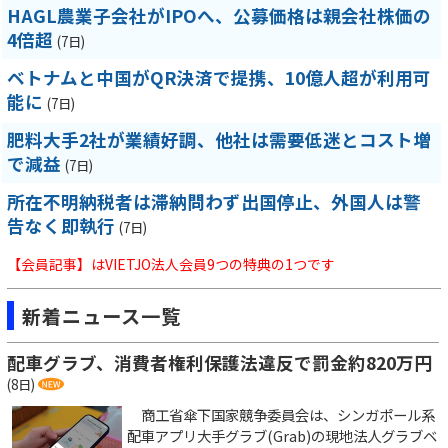
HAGL農業子会社がIPOへ、公募価格は親会社株価の
4倍超
(7日)
ベトナムと中国がQR決済で提携、10億人超が利用可
能に
(7日)
肥料大手2社が業績好調、他社は需要低迷とコスト増
で減益
(7日)
所在不明納税者は滞納問わず出国停止、外国人は警
告なく即執行
(7日)
【会員記事】はVIETJO法人会員9つの特典の1つです
新着ニュース一覧
配車グラブ、消費者権利保護法違反で罰金約820万円
(8日)
商工省傘下国家競争委員会は、シンガポール系
配車アプリ大手グラブ(Grab)の現地法人グラブベ