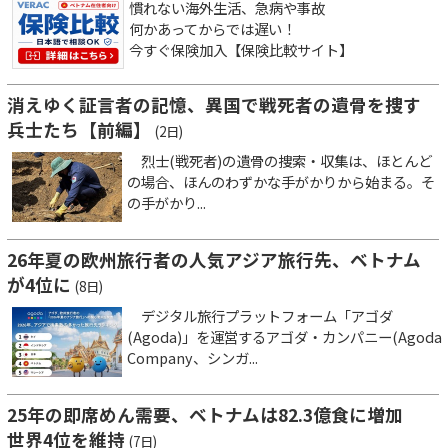
慣れない海外生活、急病や事故
何かあってからでは遅い！
今すぐ保険加入【保険比較サイト】
消えゆく証言者の記憶、異国で戦死者の遺骨を捜す
兵士たち【前編】
(2日)
烈士(戦死者)の遺骨の捜索・収集は、ほとんど
の場合、ほんのわずかな手がかりから始まる。そ
の手がかり...
26年夏の欧州旅行者の人気アジア旅行先、ベトナム
が4位に
(8日)
デジタル旅行プラットフォーム「アゴダ
(Agoda)」を運営するアゴダ・カンパニー(Agoda
Company、シンガ...
25年の即席めん需要、ベトナムは82.3億食に増加
世界4位を維持
(7日)