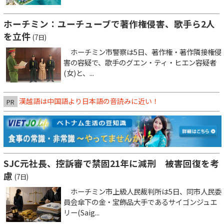
ホーチミン：ユーチューブで著作権侵害、歌手ら2人
を立件
(7日)
ホーチミン市警察は5日、著作権・著作隣接権侵
害の容疑で、歌手のグエン・ティ・ヒエン容疑者
(女)と、...
漢越語は中国語より日本語の音読みに近い！
PR
SJC元社長、控訴審で禁固21年に減刑 被害回復を考
慮
(7日)
ホーチミン市上級人民裁判所は5日、同市人民委
員会傘下の金・宝飾品大手であるサイゴンジュエ
リー(Saig...