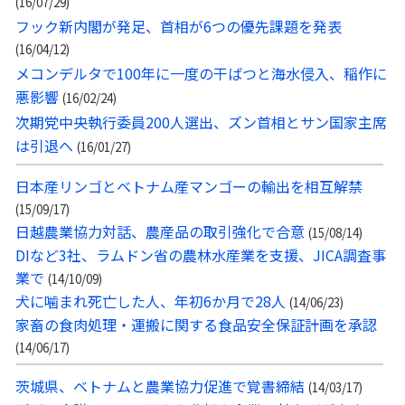
(16/07/29)
フック新内閣が発足、首相が6つの優先課題を発表
(16/04/12)
メコンデルタで100年に一度の干ばつと海水侵入、稲作に
悪影響
(16/02/24)
次期党中央執行委員200人選出、ズン首相とサン国家主席
は引退へ
(16/01/27)
日本産リンゴとベトナム産マンゴーの輸出を相互解禁
(15/09/17)
日越農業協力対話、農産品の取引強化で合意
(15/08/14)
DIなど3社、ラムドン省の農林水産業を支援、JICA調査事
業で
(14/10/09)
犬に噛まれ死亡した人、年初6か月で28人
(14/06/23)
家畜の食肉処理・運搬に関する食品安全保証計画を承認
(14/06/17)
茨城県、ベトナムと農業協力促進で覚書締結
(14/03/17)