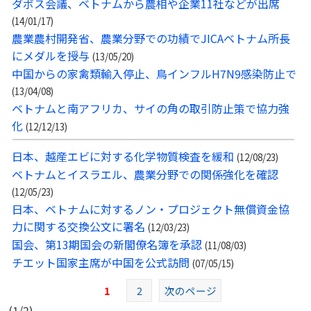
ダボス会議、ベトナムから農相や企業11社などが出席
(14/01/17)
農業農村開発省、農業分野での功績でJICAベトナム所長
にメダルを授与
(13/05/20)
中国からの家禽類輸入停止、鳥インフルH7N9感染防止で
(13/04/08)
ベトナムと南アフリカ、サイの角の取引防止策で協力強
化
(12/12/13)
日本、越産エビに対する化学物質検査を緩和
(12/08/23)
ベトナムとイスラエル、農業分野での関係強化を確認
(12/05/23)
日本、ベトナムに対するノン・プロジェクト無償資金協
力に関する交換公文に署名
(12/03/23)
国会、第13期国会の新閣僚名簿を承認
(11/08/03)
チエット国家主席が中国を公式訪問
(07/05/15)
1
2
次のページ
(1/2)