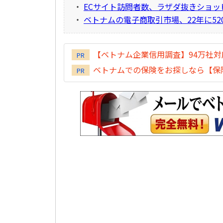
・
ECサイト訪問者数、ラザダ抜きショッ
・
ベトナムの電子商取引市場、22年に52
【ベトナム企業信用調査】94万社
PR
ベトナムでの保険をお探しなら【保険
PR