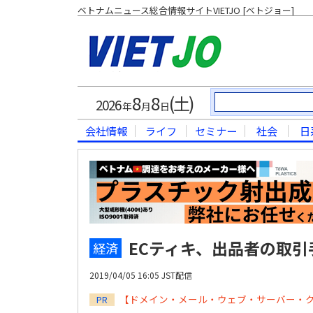
ベトナムニュース総合情報サイトVIETJO [ベトジョー]
8
8
(土)
2026
年
月
日
会社情報
ライフ
セミナー
社会
日
ECティキ、出品者の取
経済
2019/04/05 16:05 JST配信
【ドメイン・メール・ウェブ・サーバー・
PR