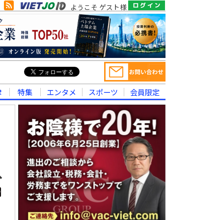
ようこそ ゲスト様
律
特集
エンタメ
スポーツ
会員限定
へ