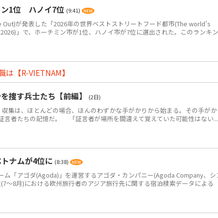
ン1位 ハノイ7位
(9:41)
Out)が発表した「2026年の世界ベストストリートフード都市(The world’s
eet food in 2026)」で、ホーチミン市が1位、ハノイ市が7位に選出された。このランキ
【R-VIETNAM】
骨を捜す兵士たち【前編】
(2日)
・収集は、ほとんどの場合、ほんのわずかな手がかりから始まる。その手がか
証言者たちの記憶だ。 「証言者が場所を間違えて覚えていた可能性はない...
ベトナムが4位に
(8:38)
アゴダ(Agoda)」を運営するアゴダ・カンパニー(Agoda Company、シ
年夏(7～8月)における欧州旅行者のアジア旅行先に関する宿泊検索データによる