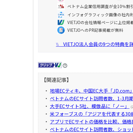
ベトナム企業信用調査が全10％割
インフォグラフィック画像の社内
VIETJOの会社情報ページに上位掲
VIETJOへのPR記事掲載が無料
VIETJO法人会員の9つの特典
\\
【関連記事】
・
地場ECティキ、中国EC大手「JD.co
・
ベトナムのECサイト訪問者数、1-3
・
大手ECサイト5社、模倣品に「ノー」
(
・
米フォーブスの「アジアを代表する30
・
アプリでECサイトの価格を比較、価格
・
ベトナムのECサイト訪問者数、ショッ