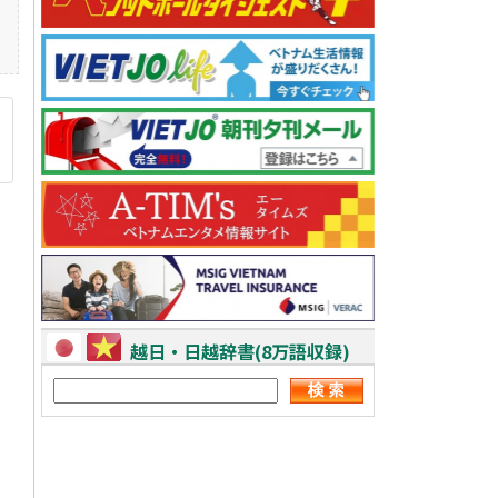
越日・日越辞書(8万語収録)