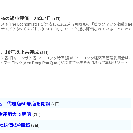
％の過小評価 26年7月
(1日)
The Economist)」が発表した2026年7月時点の「ビッグマック指数(The
と、ベトナムドン(VND)は米ドル(USD)に対して53.5％過小評価されていることがわか
、10年以上未完成
(3日)
省(旧キエンザン省)フーコック特区(島)のフーコック経済区管理委員会は、
コック(Vien Dong Phu Quoc)が投資主体を務める5つ星高級リゾート
 代理店60号店を開設
(7日)
産運用力で明暗
(7日)
会社株価の4倍超
(7日)