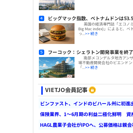
ビッグマック指数、ベトナムドンは53.5
英国の経済専門誌「エコノミスト(
Big Mac index)」による
っ...
>> 続き
フーコック：シェラトン開発事業を終了
南部メコンデルタ地方アンザン
場不動産開発会社のビエンドン・フー
「...
>> 続き
VIETJO会員記事
ビンファスト、インドのビハール州に初進出
保険業界、1～6月期の利益二極化鮮明 資
HAGL農業子会社がIPOへ、公募価格は親