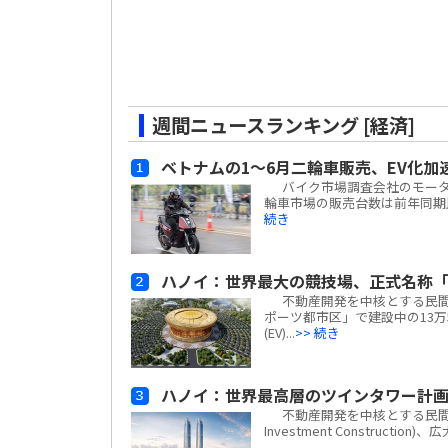
週間ニュースランキング [経済]
ベトナムの1～6月二輪車販売、EV化加
バイク市場調査会社のモーターサイ
輪車市場の販売台数は前年同期比
続き
ハノイ：世界最大の競技場、正式名称「
不動産開発を中核とする民間複合
ポーツ都市区」で建設中の13万
(EV)...
>> 続き
ハノイ：世界最高層のツインタワー計
不動産開発を中核とする民間複合企業
Investment Construc