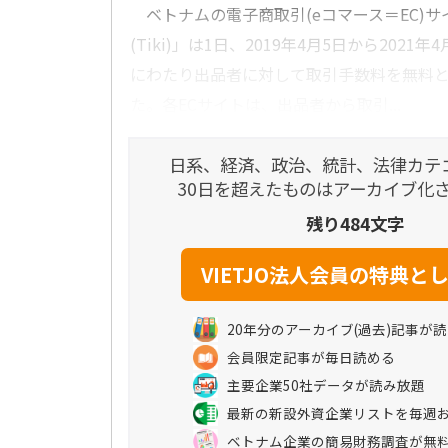
ベトナムの電子商取引(eコマース＝EC)サ
(Tiki)」は1日、2019年4月5日から2021
にわたり出品者に対して取引手数料を無料
た。各ECサイトは、出品者から取引...
日系、経済、政治、統計、法律カテ
30日を超えたものはアーカイブ化
残り484文字
20年分のアーカイブ(過去)記事が
会員限定記事が毎日読める
主要企業50社データが読み放題
最新の新設外資企業リストを毎週
ベトナム企業の簡易財務調査が無