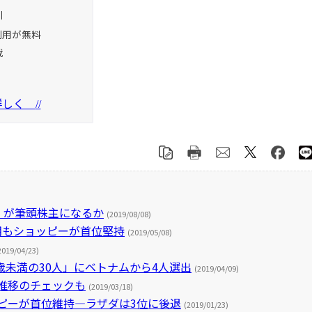
引
利用が無料
載
を詳しく
//
m」が筆頭株主になるか
(2019/08/08)
月期もショッピーが首位堅持
(2019/05/08)
2019/04/23)
歳未満の30人」にベトナムから4人選出
(2019/04/09)
推移のチェックも
(2019/03/18)
ピーが首位維持―ラザダは3位に後退
(2019/01/23)