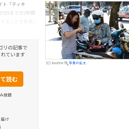
イト「ティキ
年4月5日までの2年間
とすることを発表し
ゴリの記事で
されています
(C) tuoitre
写真の拡大.
読み放題
お届け
料