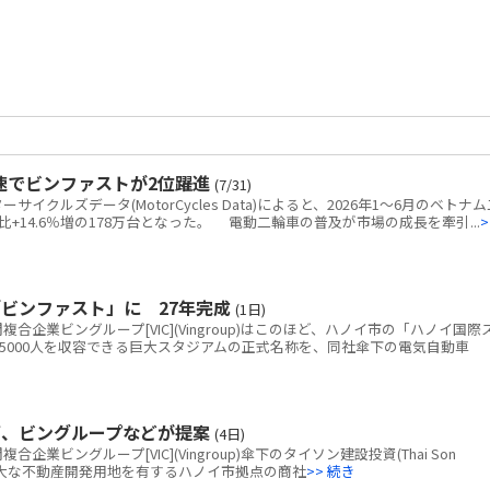
速でビンファストが2位躍進
(7/31)
クルズデータ(MotorCycles Data)によると、2026年1～6月のベトナム
+14.6％増の178万台となった。 電動二輪車の普及が市場の成長を牽引...
>
ビンファスト」に 27年完成
(1日)
企業ビングループ[VIC](Vingroup)はこのほど、ハノイ市の「ハノイ国際
5000人を収容できる巨大スタジアムの正式名称を、同社傘下の電気自動車
画、ビングループなどが提案
(4日)
ビングループ[VIC](Vingroup)傘下のタイソン建設投資(Thai Son
tion)、広大な不動産開発用地を有するハノイ市拠点の商社
>> 続き