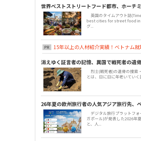
世界ベストストリートフード都市、ホーチミ
英国のタイムアウト誌(Time 
best cities for str
グ...
15年以上の人材紹介実績！ベトナム就職は
PR
消えゆく証言者の記憶、異国で戦死者の遺
烈士(戦死者)の遺骨の捜索
とは、日に日に年老いていく
26年夏の欧州旅行者の人気アジア旅行先、
デジタル旅行プラットフォーム「
ガポール)が発表した2026
と、人...