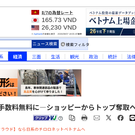
8/7
の為替レート
165.73 VND
26,230 VND
※
の仲値を表示
JST更新
Agribank
2026/08/07 18:00
検索フィルタ
系
経済
三面
生活
観光
政治
統計
法
引手数料無料に―ショッピーからトップ奪取
クラウド】なら日系のチロロネットベトナムへ