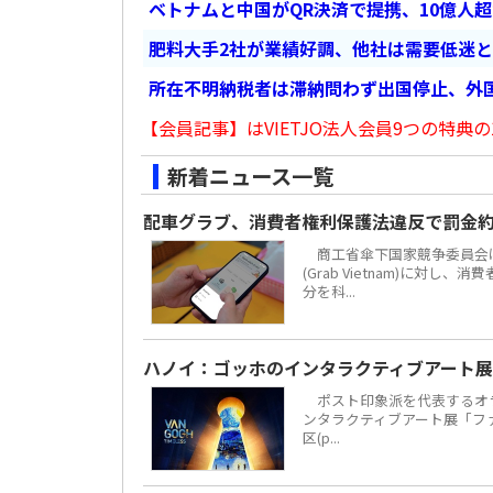
ベトナムと中国がQR決済で提携、10億人
肥料大手2社が業績好調、他社は需要低迷
所在不明納税者は滞納問わず出国停止、外
【会員記事】はVIETJO法人会員9つの特典の
新着ニュース一覧
配車グラブ、消費者権利保護法違反で罰金約
商工省傘下国家競争委員会は
(Grab Vietnam)に対し
分を科...
ハノイ：ゴッホのインタラクティブアート展
ポスト印象派を代表するオラ
ンタラクティブアート展「ファン・
区(p...