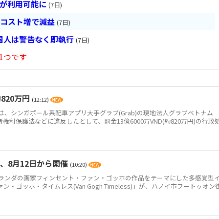
超が利用可能に
(7日)
とコスト増で減益
(7日)
国人は警告なく即執行
(7日)
1つです
820万円
(12:12)
、シンガポール系配車アプリ大手グラブ(Grab)の現地法人グラブベトナム
、消費者権利保護法などに違反したとして、罰金13億6000万VND(約820万円)の行政
、8月12日から開催
(10:20)
ンダの画家フィンセント・ファン・ゴッホの作品をテーマにした多感覚型
ゴッホ・タイムレス(Van Gogh Timeless)」が、ハノイ市フートゥオン