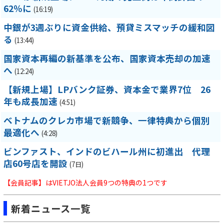
62％に
(16:19)
中銀が3週ぶりに資金供給、預貸ミスマッチの緩和図
る
(13:44)
国家資本再編の新基準を公布、国家資本売却の加速
へ
(12:24)
【新規上場】LPバンク証券、資本金で業界7位 26
年も成長加速
(4:51)
ベトナムのクレカ市場で新競争、一律特典から個別
最適化へ
(4:28)
ビンファスト、インドのビハール州に初進出 代理
店60号店を開設
(7日)
【会員記事】はVIETJO法人会員9つの特典の1つです
新着ニュース一覧