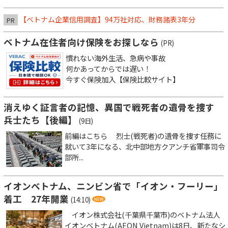
【ベトナム企業信用調査】94万社対応、財務諸表3年分
PR
ベトナム在住者向け保険をお探しなら
(PR)
慣れない海外生活、急病や事故
何かあってからでは遅い！
今すぐ保険加入【保険比較サイト】
消えゆく証言者の記憶、異国で戦死者の遺骨を捜す
兵士たち【後編】
(9日)
前編はこちら 烈士(戦死者)の遺骨を捜す任務に
就いて3年になる、北中部地方クアンチ省軍事司令
部所...
イオンベトナム、ニンビン省で「イオン・フーリー」
着工 27年開業
(14:10)
イオン株式会社(千葉県千葉市)のベトナム法人
イオンベトナム(AEON Vietnam)は8日、新たなシ