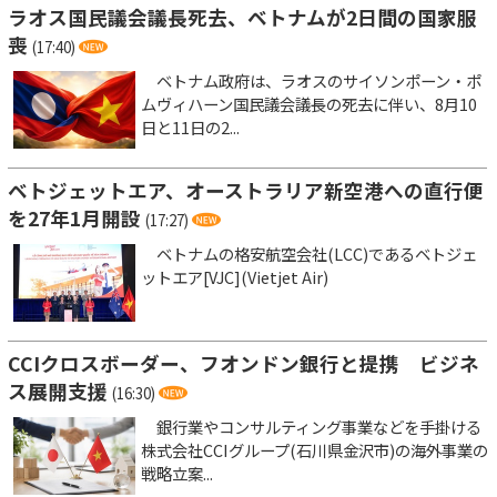
ラオス国民議会議長死去、ベトナムが2日間の国家服
喪
(17:40)
ベトナム政府は、ラオスのサイソンポーン・ポ
ムヴィハーン国民議会議長の死去に伴い、8月10
日と11日の2...
ベトジェットエア、オーストラリア新空港への直行便
を27年1月開設
(17:27)
ベトナムの格安航空会社(LCC)であるベトジェ
ットエア[VJC](Vietjet Air)
CCIクロスボーダー、フオンドン銀行と提携 ビジネ
ス展開支援
(16:30)
銀行業やコンサルティング事業などを手掛ける
株式会社CCIグループ(石川県金沢市)の海外事業の
戦略立案...