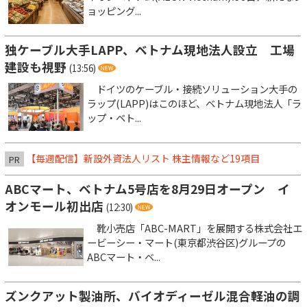
ョッピング...
独ケーブル大手LAPP、ベトナム現地法人設立 工場
建設も視野
(13:56)
ドイツのケーブル・接続ソリューション大手の
ラップ(LAPP)はこのほど、ベトナム現地法人「ラ
ップ・ベト...
【毎週配信】新設外資法人リスト 株主情報など19項目
PR
ABCマート、ベトナム5号店を8月29日オープン イ
オンモール初出店
(12:30)
靴小売店「ABC-MART」を展開する株式会社エ
ービーシー・マート(東京都渋谷区)グループの
ABCマート・ベ...
ズンクアット製油所、バイオディーゼル混合軽油の調