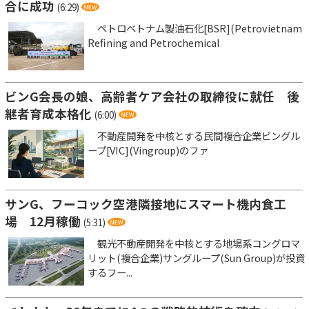
合に成功
(6:29)
ペトロベトナム製油石化[BSR](Petrovietnam
Refining and Petrochemical
ビンG会長の娘、高齢者ケア会社の取締役に就任 後
継者育成本格化
(6:00)
不動産開発を中核とする民間複合企業ビングル
ープ[VIC](Vingroup)のファ
サンG、フーコック空港隣接地にスマート機内食工
場 12月稼働
(5:31)
観光不動産開発を中核とする地場系コングロマ
リット(複合企業)サングループ(Sun Group)が投資
するフー...