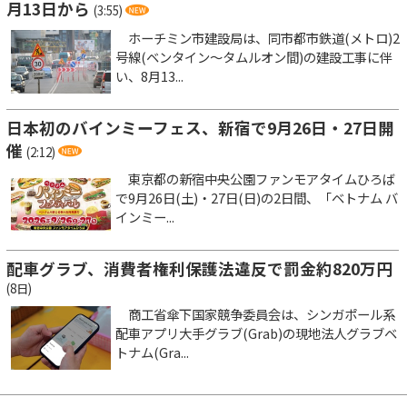
月13日から
(3:55)
ホーチミン市建設局は、同市都市鉄道(メトロ)2
号線(ベンタイン～タムルオン間)の建設工事に伴
い、8月13...
日本初のバインミーフェス、新宿で9月26日・27日開
催
(2:12)
東京都の新宿中央公園ファンモアタイムひろば
で9月26日(土)・27日(日)の2日間、「ベトナム バ
インミー...
配車グラブ、消費者権利保護法違反で罰金約820万円
(8日)
商工省傘下国家競争委員会は、シンガポール系
配車アプリ大手グラブ(Grab)の現地法人グラブベ
トナム(Gra...