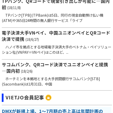
TPバンク、QRコードで現金引き出しが可能に―国内
初
(18/11/8)
TPバンク[TPB](TPBank)は5日、同行の現金自動預け払い機
(ATM)や365日24時間の無人銀行サービス「ライブ
電子決済大手VNペイ、中国ユニオンペイとQRコード
決済で提携
(18/6/27)
ハノイ市を拠点とする地場電子決済大手のベトナム・ペイソリュー
ション社(VNPAY＝VNペイ)はこのほど、...
サコムバンク、QRコード決済でユニオンペイと提携
―国内初
(18/2/6)
ホーチミンを本拠地とする大手民間銀行サコムバンク[STB]
(Sacombank)は1月31日、中国
VIETJO会員記事
DMXが新規上場、1～7月期の売上高は年間計画の