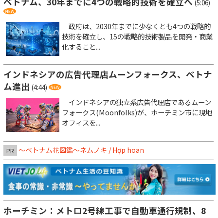
ベトナム、30年までに4つの戦略的技術を確立へ
(5:06)
政府は、2030年までに少なくとも4つの戦略的
技術を確立し、15の戦略的技術製品を開発・商業
化すること...
インドネシアの広告代理店ムーンフォークス、ベトナ
ム進出
(4:44)
インドネシアの独立系広告代理店であるムーン
フォークス(Moonfolks)が、ホーチミン市に現地
オフィスを...
～ベトナム花図鑑～ネムノキ / Hợp hoan
PR
ホーチミン：メトロ2号線工事で自動車通行規制、8