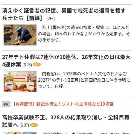
消えゆく証言者の記憶、異国で戦死者の遺骨を捜す
兵士たち【前編】
(2日)
烈士(戦死者)の遺骨の捜索・収集は、ほとんど
の場合、ほんのわずかな手がかりから始まる。そ
の手がかり...
27年テト休暇は7連休か10連休、26年文化の日は最大
4連休案
(6:35)
内務省は、2026年のベトナム文化の日および
2027年のテト(旧正月)と建国記念日に伴う休暇に
ついて、日程...
【毎週配信】新設外資法人リスト 株主情報など19項目
PR
高校卒業試験不正、328人の結果取り消し・全科目再
試験へ
(6:07)