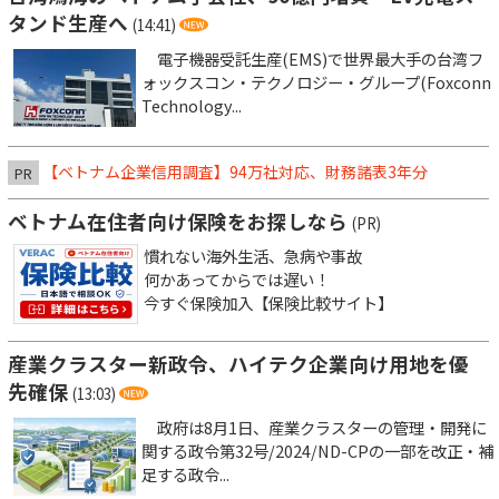
タンド生産へ
(14:41)
電子機器受託生産(EMS)で世界最大手の台湾フ
ォックスコン・テクノロジー・グループ(Foxconn
Technology...
【ベトナム企業信用調査】94万社対応、財務諸表3年分
PR
ベトナム在住者向け保険をお探しなら
(PR)
慣れない海外生活、急病や事故
何かあってからでは遅い！
今すぐ保険加入【保険比較サイト】
産業クラスター新政令、ハイテク企業向け用地を優
先確保
(13:03)
政府は8月1日、産業クラスターの管理・開発に
関する政令第32号/2024/ND-CPの一部を改正・補
足する政令...