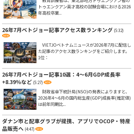
教育訓練省は、東北部地方トゥエンクアン省の
トゥエンクアン英才高校の試験会場における2026
年高校卒業...
26年7月ベトジョー記事アクセス数ランキング
(5:32)
VIETJOベトナムニュースが2026年7月に配信し
た記事のアクセス数ランキングをご紹介します。
1位：
26年7月ベトジョー記事10選：4～6月GDP成長率
+8.39％など
(5:27)
財政省傘下統計局(NSO)の発表によりますと、
2026年4～6月の国内総生産(GDP)成長率(推定値)
は前年同期比...
ダナン市と配車グラブが提携、アプリでOCOP・特産
品販売へ
(4:47)