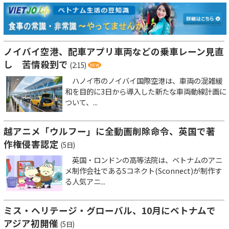
ノイバイ空港、配車アプリ車両などの乗車レーン見直
し 苦情殺到で
(2:15)
ハノイ市のノイバイ国際空港は、車両の混雑緩
和を目的に3日から導入した新たな車両動線計画に
ついて、...
越アニメ「ウルフー」に全動画削除命令、英国で著
作権侵害認定
(5日)
英国・ロンドンの高等法院は、ベトナムのアニ
メ制作会社であるSコネクト(Sconnect)が制作す
る人気アニ...
ミス・ヘリテージ・グローバル、10月にベトナムで
アジア初開催
(5日)