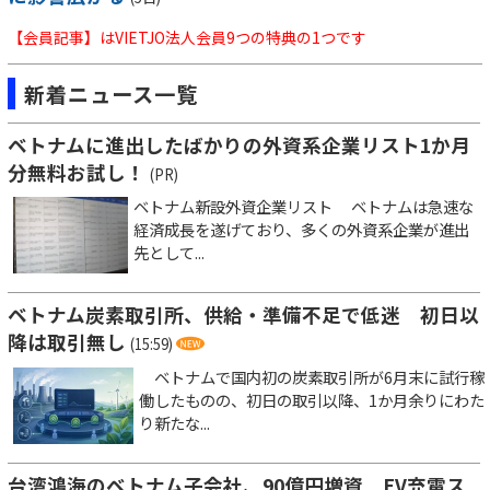
【会員記事】はVIETJO法人会員9つの特典の1つです
新着ニュース一覧
ベトナムに進出したばかりの外資系企業リスト1か月
分無料お試し！
(PR)
ベトナム新設外資企業リスト ベトナムは急速な
経済成長を遂げており、多くの外資系企業が進出
先として...
ベトナム炭素取引所、供給・準備不足で低迷 初日以
降は取引無し
(15:59)
ベトナムで国内初の炭素取引所が6月末に試行稼
働したものの、初日の取引以降、1か月余りにわた
り新たな...
台湾鴻海のベトナム子会社、90億円増資 EV充電ス