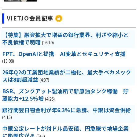
VIETJO会員記事
【特集】融資拡大で増益の銀行業界、利ざや縮小と
不良債権で明暗
(16:19)
FPT、OpenAIと提携 AI変革とセキュリティ支援
(13:08)
26年Q2の工業団地業績が二極化、最大手ベカメック
スは8割超減益
(4:37)
BSR、ズンクアット製油所で新原油タンク稼働 貯
蔵能力+12.5％増
(4:26)
銀行間翌日物金利が年6.3％に急騰、中銀は資金供給
(4:15)
中銀公定レートが対ドル最安値、円急騰で地場企業
に影響広がる
(5日)