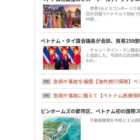
世界3大ミスコンの一つである「ミ
日の日程でベトナムで初めて
中部...
ベトナム・タイ国会議長が会談、貿易250億
チャン・タイン・マン国会議
と会談した。今回の公式訪問は
われ...
急病や事故を補償【海外旅行保険】ベ
PR
急病や事故に備えて【ベトナム医療保
PR
ビンホームズの都市区、ベトナム初の国際
不動産開発を中核とする民間複合