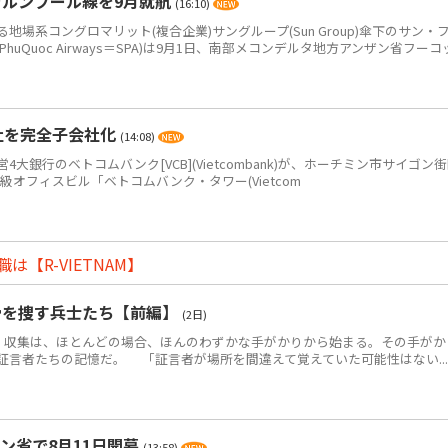
ラルンプール線を9月就航
(16:10)
系コングロマリット(複合企業)サングループ(Sun Group)傘下のサン・
PhuQuoc Airways＝SPA)は9月1日、南部メコンデルタ地方アンザン省フーコ
社を完全子会社化
(14:08)
銀行のベトコムバンク[VCB](Vietcombank)が、ホーチミン市サイゴン
+級オフィスビル「ベトコムバンク・タワー(Vietcom
【R-VIETNAM】
骨を捜す兵士たち【前編】
(2日)
・収集は、ほとんどの場合、ほんのわずかな手がかりから始まる。その手がか
証言者たちの記憶だ。 「証言者が場所を間違えて覚えていた可能性はない...
ン省で8月11日開幕
(13:58)