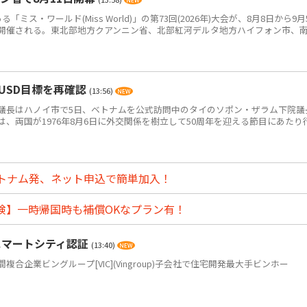
ス・ワールド(Miss World)」の第73回(2026年)大会が、8月8日から9月
開催される。東北部地方クアンニン省、北部紅河デルタ地方ハイフォン市、
USD目標を再確認
(13:56)
長はハノイ市で5日、ベトナムを公式訪問中のタイのソポン・ザラム下院議
、両国が1976年8月6日に外交関係を樹立して50周年を迎える節目にあたり
トナム発、ネット申込で簡単加入！
険】一時帰国時も補償OKなプラン有！
スマートシティ認証
(13:40)
企業ビングループ[VIC](Vingroup)子会社で住宅開発最大手ビンホー