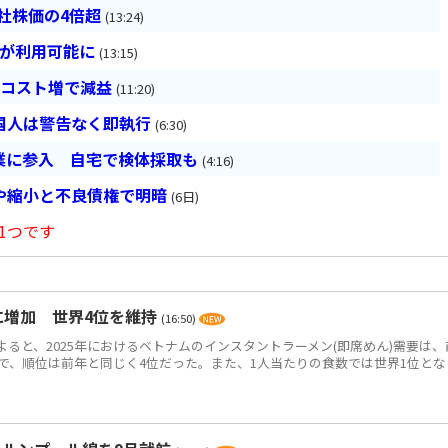
会社株価の4倍超
(13:24)
超が利用可能に
(13:15)
とコスト増で減益
(11:20)
国人は警告なく即執行
(6:30)
業に参入 自宅で検体採取も
(4:16)
や縮小と不良債権で明暗
(6日)
1つです
食に増加 世界4位を維持
(16:50)
によると、2025年におけるベトナムのインスタントラーメン(即席めん)需要は、
0万食で、順位は前年と同じく4位だった。また、1人当たりの食数では世界1位とな