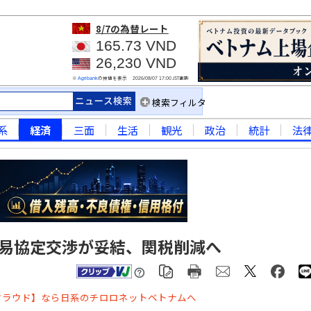
8/7
の為替レート
165.73 VND
26,230 VND
※
の仲値を表示
JST更新
Agribank
2026/08/07 17:00
検索フィルタ
系
経済
三面
生活
観光
政治
統計
法
貿易協定交渉が妥結、関税削減へ
クラウド】なら日系のチロロネットベトナムへ