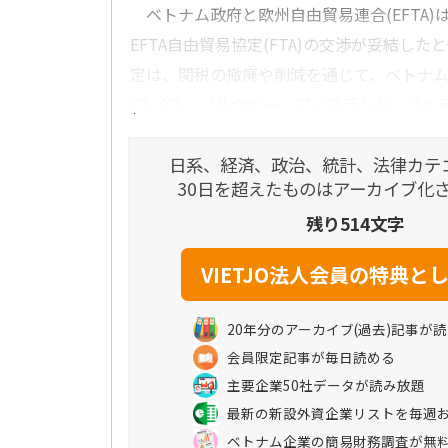
ベトナム政府と欧州自由貿易連合(EFTA)
EFTA自由貿易協定(FTA)の交渉が妥結し
定は、関税の撤廃や削減を通じて、ベトナムと
(スイス、ノルウェー、アイスランド、リヒテン
日系、経済、政治、統計、法律カテ
30日を超えたものはアーカイブ化
残り514文字
20年分のアーカイブ(過去)記事が
会員限定記事が毎日読める
主要企業50社データが読み放題
最新の新設外資企業リストを毎週
ベトナム企業の簡易財務調査が無