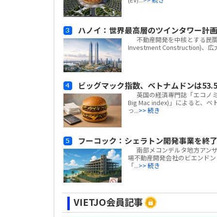
ハノイ：世界最高層のツインタワー計
不動産開発を中核とする民間複合企業
Investment Construc
ビッグマック指数、ベトナムドンは53.5
英国の経済専門誌「エコノミスト(
Big Mac index)」による
っ...
>> 続き
フーコック：シェラトン開発事業を終了
南部メコンデルタ地方アンザン
場不動産開発会社のビエンドン・フー
「...
>> 続き
VIETJO会員記事