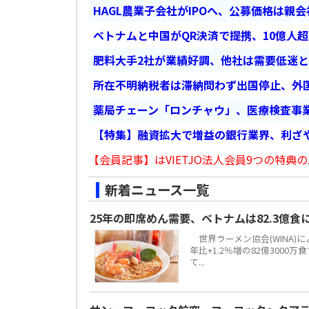
HAGL農業子会社がIPOへ、公募価格は親
ベトナムと中国がQR決済で提携、10億人
肥料大手2社が業績好調、他社は需要低迷
所在不明納税者は滞納問わず出国停止、外
薬局チェーン「ロンチャウ」、医療検査事
【特集】融資拡大で増益の銀行業界、利ざ
【会員記事】はVIETJO法人会員9つの特典の
新着ニュース一覧
25年の即席めん需要、ベトナムは82.3億
世界ラーメン協会(WINA)
年比+1.2％増の82億300
て...