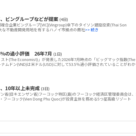
画、ビングループなどが提案
(4日)
ビングループ[VIC](Vingroup)傘下のタイソン建設投資(Thai Son
tion)、広大な不動産開発用地を有するハノイ市拠点の商社
>> 続き
％の過小評価 26年7月
(1日)
The Economist)」が発表した2026年7月時点の「ビッグマック指数(The
と、ベトナムドン(VND)は米ドル(USD)に対して53.5％過小評価されていることがわか
、10年以上未完成
(3日)
省(旧キエンザン省)フーコック特区(島)のフーコック経済区管理委員会は、
コック(Vien Dong Phu Quoc)が投資主体を務める5つ星高級リゾート