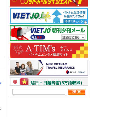
二
越日・日越辞書(8万語収録)
>
ス