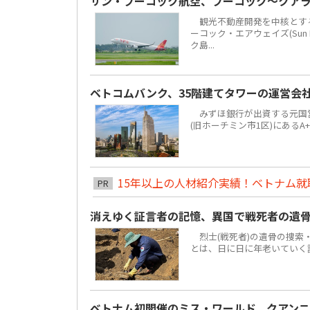
サン・フーコック航空、フーコック～クア
観光不動産開発を中核とする地場
ーコック・エアウェイズ(Sun 
ク島...
ベトコムバンク、35階建てタワーの運営会
みずほ銀行が出資する元国営4大
(旧ホーチミン市1区)にあるA
15年以上の人材紹介実績！ベトナム就職は
PR
消えゆく証言者の記憶、異国で戦死者の遺
烈士(戦死者)の遺骨の捜索
とは、日に日に年老いていく
ベトナム初開催のミス・ワールド、クアンニ