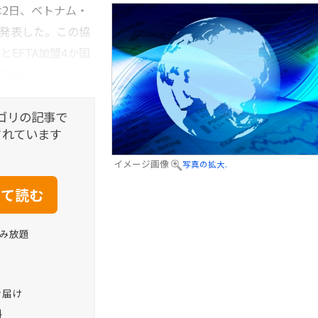
は2日、ベトナム・
たと発表した。この協
EFTA加盟4か国
シ...
ゴリの記事で
されています
イメージ画像
写真の拡大.
読み放題
お届け
料