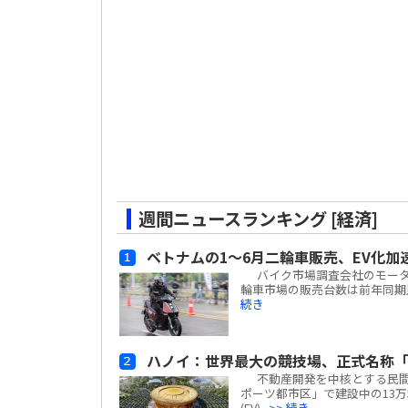
週間ニュースランキング [経済]
ベトナムの1～6月二輪車販売、EV化加
バイク市場調査会社のモーターサイ
輪車市場の販売台数は前年同期比
続き
ハノイ：世界最大の競技場、正式名称「
不動産開発を中核とする民間複合
ポーツ都市区」で建設中の13万
(EV)...
>> 続き