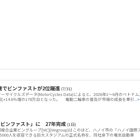
速でビンファストが2位躍進
(7/31)
クルズデータ(MotorCycles Data)によると、2026年1～6月のベトナム
+14.6％増の178万台となった。 電動二輪車の普及が市場の成長を牽引...
>
ビンファスト」に 27年完成
(1日)
企業ビングループ[VIC](Vingroup)はこのほど、ハノイ市の「ハノイ国際
5000人を収容できる巨大スタジアムの正式名称を、同社傘下の電気自動車