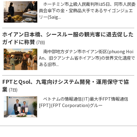
ホーチミン市上級人民裁判所は5日、同市人民委
員会傘下の金・宝飾品大手であるサイゴンジュエ
リー(Saig...
ホイアン日本橋、シースルー服の観光客に退去促した
ガイドに称賛
(7日)
南中部地方ダナン市ホイアン街区(phuong Hoi
An、旧クアンナム省ホイアン市)の世界文化遺産で
ある旧市...
FPTとQsol、九電向けシステム開発・運用保守で協
業
(7日)
ベトナムの情報通信(IT)最大手FPT情報通信
[FPT](FPT Corporation)グルー