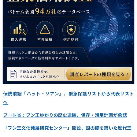
伝統歌謡「ハット・ソアン」、緊急保護リストから代表リスト
へ
フート省：フン王ゆかりの歴史遺跡、保存・活用計画が承認
「フン王文化発展研究センター」開設、国の礎を築いた歴代王