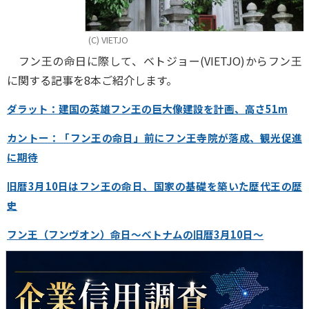
(C) VIETJO
フン王の命日に際して、ベトジョー(VIETJO)からフン王
に関する記事を8本ご紹介します。
ダラット：建国の英雄フン王の巨大像建設を計画、高さ51m
カントー：「フン王の命日」前にフン王寺院が落成、観光促進
に期待
旧暦3月10日はフン王の命日、国家の基礎を築いた歴代王の歴
史
フン王（フンヴオン）命日～ベトナムの旧暦3月10日～