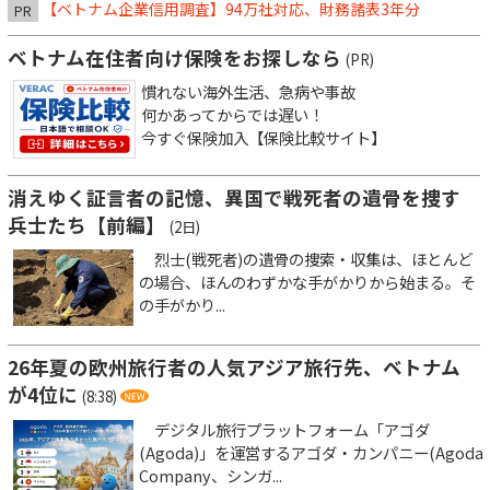
【ベトナム企業信用調査】94万社対応、財務諸表3年分
PR
ベトナム在住者向け保険をお探しなら
(PR)
慣れない海外生活、急病や事故
何かあってからでは遅い！
今すぐ保険加入【保険比較サイト】
消えゆく証言者の記憶、異国で戦死者の遺骨を捜す
兵士たち【前編】
(2日)
烈士(戦死者)の遺骨の捜索・収集は、ほとんど
の場合、ほんのわずかな手がかりから始まる。そ
の手がかり...
26年夏の欧州旅行者の人気アジア旅行先、ベトナム
が4位に
(8:38)
デジタル旅行プラットフォーム「アゴダ
(Agoda)」を運営するアゴダ・カンパニー(Agoda
Company、シンガ...