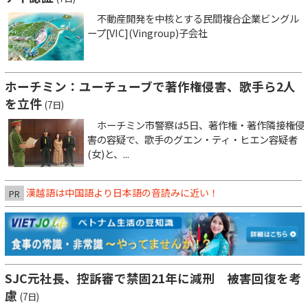
不動産開発を中核とする民間複合企業ビングル
ープ[VIC](Vingroup)子会社
ホーチミン：ユーチューブで著作権侵害、歌手ら2人
を立件
(7日)
ホーチミン市警察は5日、著作権・著作隣接権侵
害の容疑で、歌手のグエン・ティ・ヒエン容疑者
(女)と、...
漢越語は中国語より日本語の音読みに近い！
PR
SJC元社長、控訴審で禁固21年に減刑 被害回復を考
慮
(7日)