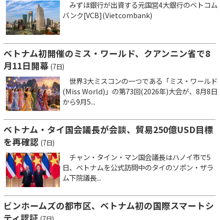
みずほ銀行が出資する元国営4大銀行のベトコム
バンク[VCB](Vietcombank)
ベトナム初開催のミス・ワールド、クアンニン省で8
月11日開幕
(7日)
世界3大ミスコンの一つである「ミス・ワールド
(Miss World)」の第73回(2026年)大会が、8月8日
から9月5...
ベトナム・タイ国会議長が会談、貿易250億USD目標
を再確認
(7日)
チャン・タイン・マン国会議長はハノイ市で5
日、ベトナムを公式訪問中のタイのソポン・ザラ
ム下院議長...
ビンホームズの都市区、ベトナム初の国際スマートシ
ティ認証
(7日)