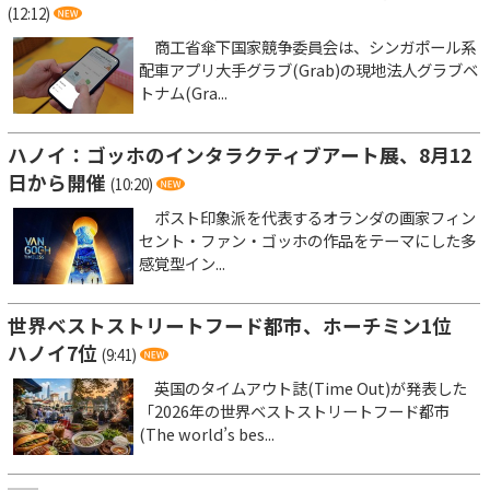
(12:12)
商工省傘下国家競争委員会は、シンガポール系
配車アプリ大手グラブ(Grab)の現地法人グラブベ
トナム(Gra...
ハノイ：ゴッホのインタラクティブアート展、8月12
日から開催
(10:20)
ポスト印象派を代表するオランダの画家フィン
セント・ファン・ゴッホの作品をテーマにした多
感覚型イン...
世界ベストストリートフード都市、ホーチミン1位
ハノイ7位
(9:41)
英国のタイムアウト誌(Time Out)が発表した
「2026年の世界ベストストリートフード都市
(The world’s bes...