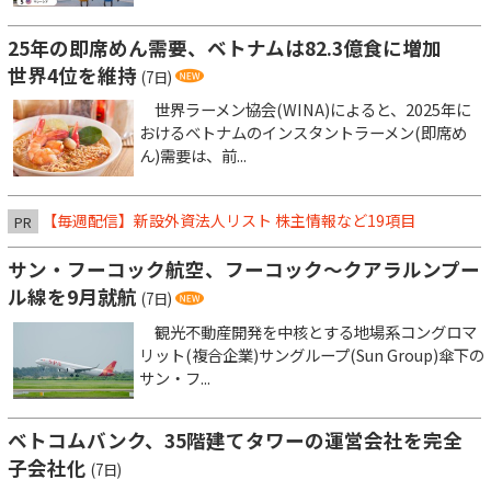
25年の即席めん需要、ベトナムは82.3億食に増加
世界4位を維持
(7日)
世界ラーメン協会(WINA)によると、2025年に
おけるベトナムのインスタントラーメン(即席め
ん)需要は、前...
【毎週配信】新設外資法人リスト 株主情報など19項目
PR
サン・フーコック航空、フーコック～クアラルンプー
ル線を9月就航
(7日)
観光不動産開発を中核とする地場系コングロマ
リット(複合企業)サングループ(Sun Group)傘下の
サン・フ...
ベトコムバンク、35階建てタワーの運営会社を完全
子会社化
(7日)