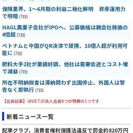
保険業界、1～6月期の利益二極化鮮明 資産運用力
で明暗
(7日)
HAGL農業子会社がIPOへ、公募価格は親会社株価の
4倍超
(7日)
ベトナムと中国がQR決済で提携、10億人超が利用可
能に
(7日)
肥料大手2社が業績好調、他社は需要低迷とコスト増
で減益
(7日)
所在不明納税者は滞納問わず出国停止、外国人は警
告なく即執行
(7日)
【会員記事】はVIETJO法人会員9つの特典の1つです
新着ニュース一覧
配車グラブ、消費者権利保護法違反で罰金約820万円