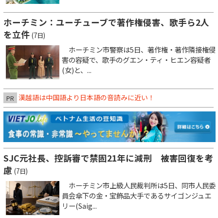
ホーチミン：ユーチューブで著作権侵害、歌手ら2人
を立件
(7日)
ホーチミン市警察は5日、著作権・著作隣接権侵
害の容疑で、歌手のグエン・ティ・ヒエン容疑者
(女)と、...
漢越語は中国語より日本語の音読みに近い！
PR
SJC元社長、控訴審で禁固21年に減刑 被害回復を考
慮
(7日)
ホーチミン市上級人民裁判所は5日、同市人民委
員会傘下の金・宝飾品大手であるサイゴンジュエ
リー(Saig...