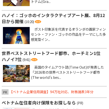
トナム(Gra...
ハノイ：ゴッホのインタラクティブアート展、8月12
日から開催
(10:20)
ポスト印象派を代表するオランダの画家フィン
セント・ファン・ゴッホの作品をテーマにした多
感覚型イン...
世界ベストストリートフード都市、ホーチミン1位
ハノイ7位
(9:41)
英国のタイムアウト誌(Time Out)が発表した
「2026年の世界ベストストリートフード都市
(The world’s bes...
【ベトナム企業信用調査】94万社対応、財務諸表3年分
PR
ベトナム在住者向け保険をお探しなら
(PR)