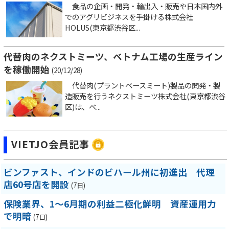
食品の企画・開発・輸出入・販売や日本国内外
でのアグリビジネスを手掛ける株式会社
HOLUS(東京都渋谷区...
代替肉のネクストミーツ、ベトナム工場の生産ライン
を稼働開始
(20/12/28)
代替肉(プラントベースミート)製品の開発・製
造販売を行うネクストミーツ株式会社(東京都渋谷
区)は、ベ...
VIETJO会員記事
ビンファスト、インドのビハール州に初進出 代理
店60号店を開設
(7日)
保険業界、1～6月期の利益二極化鮮明 資産運用力
で明暗
(7日)