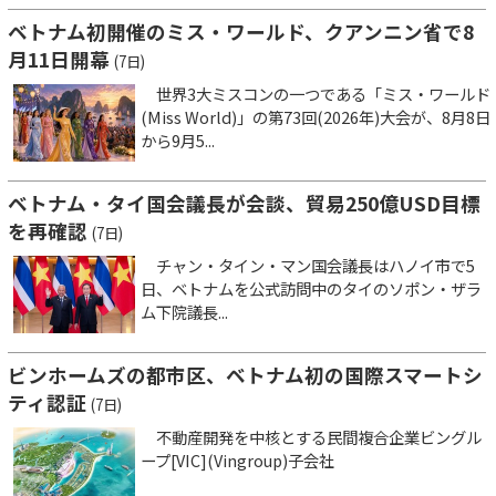
ベトナム初開催のミス・ワールド、クアンニン省で8
月11日開幕
(7日)
世界3大ミスコンの一つである「ミス・ワールド
(Miss World)」の第73回(2026年)大会が、8月8日
から9月5...
ベトナム・タイ国会議長が会談、貿易250億USD目標
を再確認
(7日)
チャン・タイン・マン国会議長はハノイ市で5
日、ベトナムを公式訪問中のタイのソポン・ザラ
ム下院議長...
ビンホームズの都市区、ベトナム初の国際スマートシ
ティ認証
(7日)
不動産開発を中核とする民間複合企業ビングル
ープ[VIC](Vingroup)子会社