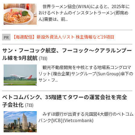
世界ラーメン協会(WINA)によると、2025年に
おけるベトナムのインスタントラーメン(即席め
ん)需要は、前...
【毎週配信】新設外資法人リスト 株主情報など19項目
PR
サン・フーコック航空、フーコック～クアラルンプー
ル線を9月就航
(7日)
観光不動産開発を中核とする地場系コングロマ
リット(複合企業)サングループ(Sun Group)傘下の
サン・フ...
ベトコムバンク、35階建てタワーの運営会社を完全
子会社化
(7日)
みずほ銀行が出資する元国営4大銀行のベトコム
バンク[VCB](Vietcombank)