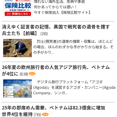
慣れない海外生活、急病や事故
何かあってからでは遅い！
今すぐ保険加入【保険比較サイト】
消えゆく証言者の記憶、異国で戦死者の遺骨を捜す
兵士たち【前編】
(2日)
烈士(戦死者)の遺骨の捜索・収集は、ほとんど
の場合、ほんのわずかな手がかりから始まる。そ
の手がかり...
26年夏の欧州旅行者の人気アジア旅行先、ベトナム
が4位に
(8:38)
デジタル旅行プラットフォーム「アゴダ
(Agoda)」を運営するアゴダ・カンパニー(Agoda
Company、シンガ...
25年の即席めん需要、ベトナムは82.3億食に増加
世界4位を維持
(7日)