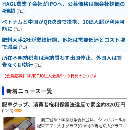
HAGL農業子会社がIPOへ、公募価格は親会社株価の
4倍超
(7日)
ベトナムと中国がQR決済で提携、10億人超が利用可
能に
(7日)
肥料大手2社が業績好調、他社は需要低迷とコスト増
で減益
(7日)
所在不明納税者は滞納問わず出国停止、外国人は警
告なく即執行
(7日)
【会員記事】はVIETJO法人会員9つの特典の1つです
新着ニュース一覧
配車グラブ、消費者権利保護法違反で罰金約820万円
(12:12)
商工省傘下国家競争委員会は、シンガポール系
配車アプリ大手グラブ(Grab)の現地法人グラブベ