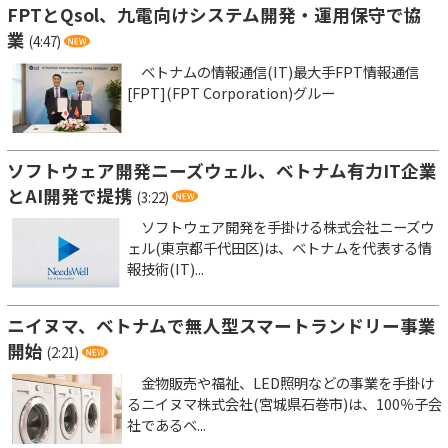
FPTとQsol、九電向けシステム開発・運用保守で協
業
(4:47)
ベトナムの情報通信(IT)最大手FPT情報通信
[FPT](FPT Corporation)グルー
ソフトウェア開発ニーズウェル、ベトナム有力IT企業
とAI開発で提携
(3:22)
ソフトウェア開発を手掛ける株式会社ニーズウ
ェル(東京都千代田区)は、ベトナムを代表する情
報技術(IT)...
ニイヌマ、ベトナムで無人型スマートランドリー事業
開始
(2:21)
金物販売や福祉、LED照明などの事業を手掛け
るニイヌマ株式会社(宮城県石巻市)は、100％子会
社であるベ...