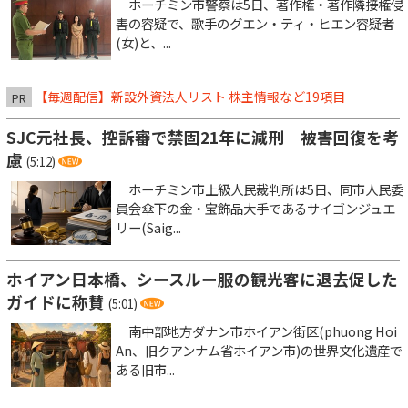
ホーチミン市警察は5日、著作権・著作隣接権侵
害の容疑で、歌手のグエン・ティ・ヒエン容疑者
(女)と、...
【毎週配信】新設外資法人リスト 株主情報など19項目
PR
SJC元社長、控訴審で禁固21年に減刑 被害回復を考
慮
(5:12)
ホーチミン市上級人民裁判所は5日、同市人民委
員会傘下の金・宝飾品大手であるサイゴンジュエ
リー(Saig...
ホイアン日本橋、シースルー服の観光客に退去促した
ガイドに称賛
(5:01)
南中部地方ダナン市ホイアン街区(phuong Hoi
An、旧クアンナム省ホイアン市)の世界文化遺産で
ある旧市...