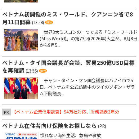
ベトナム初開催のミス・ワールド、クアンニン省で8
月11日開幕
(13:58)
世界3大ミスコンの一つである「ミス・ワールド
(Miss World)」の第73回(2026年)大会が、8月8日
から9月5...
ベトナム・タイ国会議長が会談、貿易250億USD目標
を再確認
(13:56)
チャン・タイン・マン国会議長はハノイ市で5
日、ベトナムを公式訪問中のタイのソポン・ザラ
ム下院議長...
【ベトナム企業信用調査】94万社対応、財務諸表3年分
PR
ベトナム在住者向け保険をお探しなら
(PR)
慣れない海外生活、急病や事故