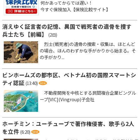
何かあってからでは遅い！
今すぐ保険加入【保険比較サイト】
消えゆく証言者の記憶、異国で戦死者の遺骨を捜す
兵士たち【前編】
(2日)
烈士(戦死者)の遺骨の捜索・収集は、ほとんど
の場合、ほんのわずかな手がかりから始まる。そ
の手がかり...
ビンホームズの都市区、ベトナム初の国際スマートシ
ティ認証
(13:40)
不動産開発を中核とする民間複合企業ビングル
ープ[VIC](Vingroup)子会社
ホーチミン：ユーチューブで著作権侵害、歌手ら2人
を立件
(6:20)