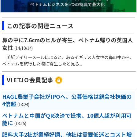
この記事の関連ニュース
鼻の中に7.6cmのヒルが寄生、ベトナム帰りの英国人
女性
(14/10/14)
英紙デイリーメールによると、あるイギリス人女性の鼻の中から、
ベトナムを旅行した際に寄生したと見ら...
VIETJO会員記事
HAGL農業子会社がIPOへ、公募価格は親会社株価の
4倍超
(13:24)
ベトナムと中国がQR決済で提携、10億人超が利用可
能に
(13:15)
肥料大手2社が業績好調、他社は需要低迷とコスト増