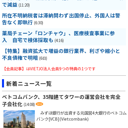
で減益
(11:20)
所在不明納税者は滞納問わず出国停止、外国人は警
告なく即執行
(6:30)
薬局チェーン「ロンチャウ」、医療検査事業に参
入 自宅で検体採取も
(4:16)
【特集】融資拡大で増益の銀行業界、利ざや縮小と
不良債権で明暗
(6日)
【会員記事】はVIETJO法人会員9つの特典の1つです
新着ニュース一覧
ベトコムバンク、35階建てタワーの運営会社を完全
子会社化
(14:08)
みずほ銀行が出資する元国営4大銀行のベトコム
バンク[VCB](Vietcombank)