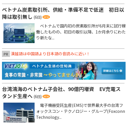
ベトナム炭素取引所、供給・準備不足で低迷 初日以
降は取引無し
(6日)
ベトナムで国内初の炭素取引所が6月末に試行稼
働したものの、初日の取引以降、1か月余りにわた
り新たな...
漢越語は中国語より日本語の音読みに近い！
PR
台湾鴻海のベトナム子会社、90億円増資 EV充電ス
タンド生産へ
(6日)
電子機器受託生産(EMS)で世界最大手の台湾フ
ォックスコン・テクノロジー・グループ(Foxconn
Technology...