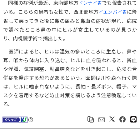
同様の症例が最近、東南部地方
でも報告されて
ドンナイ省
いる。こちらの患者も女性で、西北部地方
に帰
イエンバイ省
省して戻ってきた後に鼻の痛みと鼻血の症状が現れ、病院
で調べたところ鼻の中にヒルが寄生しているのが見つか
り、内視鏡手術で摘出した。
医師によると、ヒルは湿気の多いところに生息し、鼻や
耳、喉から体内に入り込む。ヒルに血を吸われると、貧血
や浮腫、気道閉塞、副鼻腔炎などを引き起こし、危険な合
併症を発症する恐れがあるという。医師は川や森へ行く際
は、ヒルに噛まれないように、長袖・長ズボン、帽子、マ
スクを着用するなど防止対策を講じるよう注意喚起してい
る。