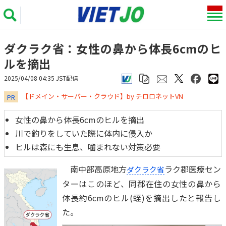
ダクラク省：女性の鼻から体長6cmのヒ
ルを摘出
2025/04/08 04:35 JST配信
​​​​​​​【ドメイン・サーバー・クラウド】by チロロネットVN
PR
女性の鼻から体長6cmのヒルを摘出
川で釣りをしていた際に体内に侵入か
ヒルは森にも生息、噛まれない対策必要
南中部高原地方
ラク郡医療セン
ダクラク省
ターはこのほど、同郡在住の女性の鼻から
体長約6cmのヒル(蛭)を摘出したと報告し
た。