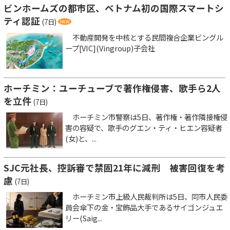
ビンホームズの都市区、ベトナム初の国際スマートシ
ティ認証
(7日)
不動産開発を中核とする民間複合企業ビングル
ープ[VIC](Vingroup)子会社
ホーチミン：ユーチューブで著作権侵害、歌手ら2人
を立件
(7日)
ホーチミン市警察は5日、著作権・著作隣接権侵
害の容疑で、歌手のグエン・ティ・ヒエン容疑者
(女)と、...
SJC元社長、控訴審で禁固21年に減刑 被害回復を考
慮
(7日)
ホーチミン市上級人民裁判所は5日、同市人民委
員会傘下の金・宝飾品大手であるサイゴンジュエ
リー(Saig...