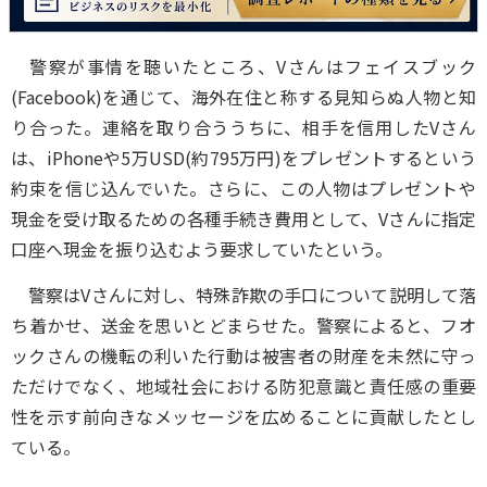
警察が事情を聴いたところ、Vさんはフェイスブック
(Facebook)を通じて、海外在住と称する見知らぬ人物と知
り合った。連絡を取り合ううちに、相手を信用したVさん
は、iPhoneや5万USD(約795万円)をプレゼントするという
約束を信じ込んでいた。さらに、この人物はプレゼントや
現金を受け取るための各種手続き費用として、Vさんに指定
口座へ現金を振り込むよう要求していたという。
警察はVさんに対し、特殊詐欺の手口について説明して落
ち着かせ、送金を思いとどまらせた。警察によると、フオ
ックさんの機転の利いた行動は被害者の財産を未然に守っ
ただけでなく、地域社会における防犯意識と責任感の重要
性を示す前向きなメッセージを広めることに貢献したとし
ている。