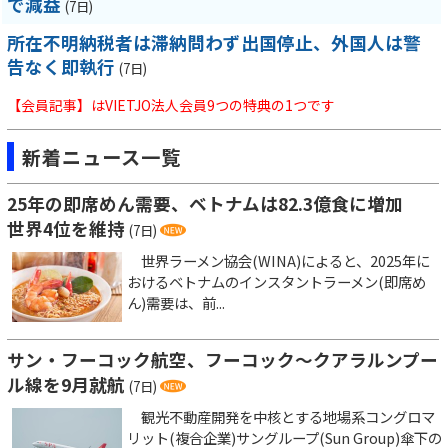
で減益
(7日)
所在不明納税者は滞納問わず出国停止、外国人は警
告なく即執行
(7日)
【会員記事】はVIETJO法人会員9つの特典の1つです
新着ニュース一覧
25年の即席めん需要、ベトナムは82.3億食に増加
世界4位を維持
(7日)
世界ラーメン協会(WINA)によると、2025年に
おけるベトナムのインスタントラーメン(即席め
ん)需要は、前...
サン・フーコック航空、フーコック～クアラルンプー
ル線を9月就航
(7日)
観光不動産開発を中核とする地場系コングロマ
リット(複合企業)サングループ(Sun Group)傘下の