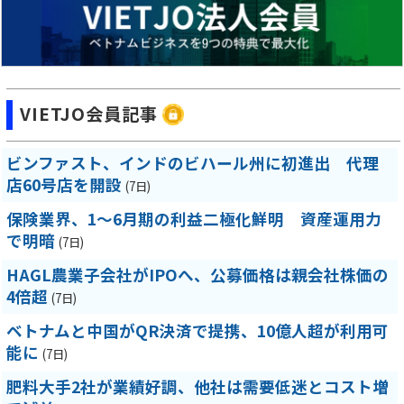
VIETJO会員記事
ビンファスト、インドのビハール州に初進出 代理
店60号店を開設
(7日)
保険業界、1～6月期の利益二極化鮮明 資産運用力
で明暗
(7日)
HAGL農業子会社がIPOへ、公募価格は親会社株価の
4倍超
(7日)
ベトナムと中国がQR決済で提携、10億人超が利用可
能に
(7日)
肥料大手2社が業績好調、他社は需要低迷とコスト増