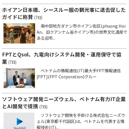
ホイアン日本橋、シースルー服の観光客に退去促した
ガイドに称賛
(7日)
南中部地方ダナン市ホイアン街区(phuong Hoi
An、旧クアンナム省ホイアン市)の世界文化遺産で
ある旧市...
FPTとQsol、九電向けシステム開発・運用保守で協
業
(7日)
ベトナムの情報通信(IT)最大手FPT情報通信
[FPT](FPT Corporation)グルー
ソフトウェア開発ニーズウェル、ベトナム有力IT企業
とAI開発で提携
(7日)
ソフトウェア開発を手掛ける株式会社ニーズウ
ェル(東京都千代田区)は、ベトナムを代表する情
報技術(IT)...