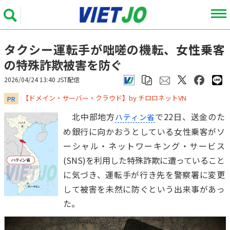
タクシー運転手が咄嗟の機転、女性乗客
の特殊詐欺被害を防ぐ
2026/04/24 13:40 JST配信
​​​​​​​【ドメイン・サーバー・クラウド】by チロロネットVN
PR
北中部地方
で22日、送金のた
ハティン省
め銀行に向かおうとしている女性乗客がソ
ーシャル・ネットワーキング・サービス
(SNS)を利用した特殊詐欺に遭っていること
に気づき、運転手が行き先を警察署に変更
して被害を未然に防ぐという出来事があっ
た。