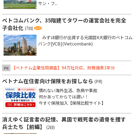
サン・フ...
ベトコムバンク、35階建てタワーの運営会社を完全
子会社化
(7日)
みずほ銀行が出資する元国営4大銀行のベトコム
バンク[VCB](Vietcombank)
【ベトナム企業信用調査】94万社対応、財務諸表3年分
PR
ベトナム在住者向け保険をお探しなら
(PR)
慣れない海外生活、急病や事故
何かあってからでは遅い！
今すぐ保険加入【保険比較サイト】
消えゆく証言者の記憶、異国で戦死者の遺骨を捜す
兵士たち【前編】
(2日)