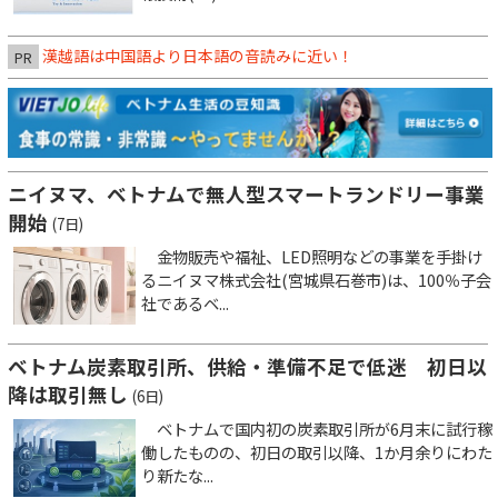
漢越語は中国語より日本語の音読みに近い！
PR
ニイヌマ、ベトナムで無人型スマートランドリー事業
開始
(7日)
金物販売や福祉、LED照明などの事業を手掛け
るニイヌマ株式会社(宮城県石巻市)は、100％子会
社であるベ...
ベトナム炭素取引所、供給・準備不足で低迷 初日以
降は取引無し
(6日)
ベトナムで国内初の炭素取引所が6月末に試行稼
働したものの、初日の取引以降、1か月余りにわた
り新たな...