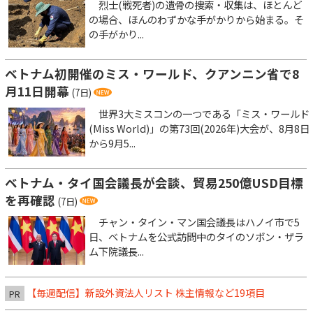
烈士(戦死者)の遺骨の捜索・収集は、ほとんど
の場合、ほんのわずかな手がかりから始まる。そ
の手がかり...
ベトナム初開催のミス・ワールド、クアンニン省で8
月11日開幕
(7日)
世界3大ミスコンの一つである「ミス・ワールド
(Miss World)」の第73回(2026年)大会が、8月8日
から9月5...
ベトナム・タイ国会議長が会談、貿易250億USD目標
を再確認
(7日)
チャン・タイン・マン国会議長はハノイ市で5
日、ベトナムを公式訪問中のタイのソポン・ザラ
ム下院議長...
【毎週配信】新設外資法人リスト 株主情報など19項目
PR