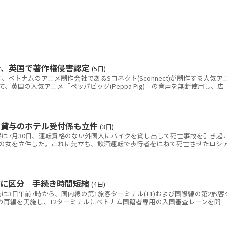
令、英国で著作権侵害認定
(5日)
トナムのアニメ制作会社であるSコネクト(Sconnect)が制作する人気ア
いて、英国の人気アニメ「ペッパピッグ(Peppa Pig)」の音声を無断使用し、広
ク貸与のホテル受付係も立件
(3日)
は7月30日、運転資格のない外国人にバイクを貸し出して死亡事故を引き起
の女を立件した。これに先立ち、飲酒運転で歩行者をはねて死亡させたロシ
別に区分 手続き時間短縮
(4日)
3日午前7時から、国内線の第1旅客ターミナル(T1)および国際線の第2旅客
線の再編を実施し、T2ターミナルにベトナム国籍者専用の入国審査レーンを開