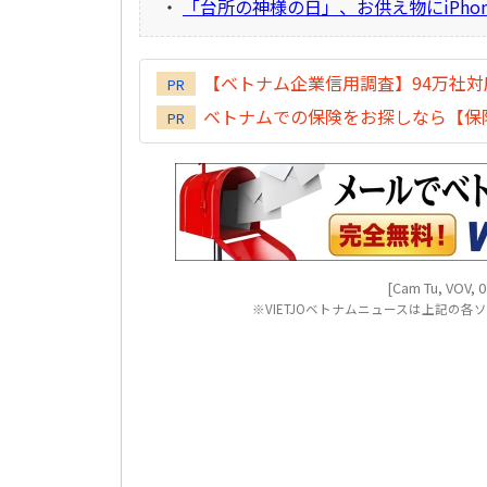
・
「台所の神様の日」、お供え物にiPhon
【ベトナム企業信用調査】94万社
PR
ベトナムでの保険をお探しなら【保険
PR
[Cam Tu, VOV, 0
※VIETJOベトナムニュースは上記の