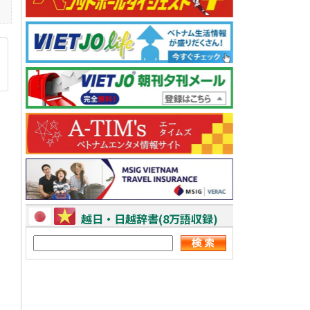
越日・日越辞書(8万語収録)