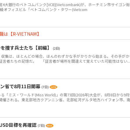
銀行のベトコムバンク[VCB](Vietcombank)が、ホーチミン市サイゴン
+級オフィスビル「ベトコムバンク・タワー(Vietcom
【R-VIETNAM】
骨を捜す兵士たち【前編】
(2日)
・収集は、ほとんどの場合、ほんのわずかな手がかりから始まる。その手がか
証言者たちの記憶だ。 「証言者が場所を間違えて覚えていた可能性はない...
ン省で8月11日開幕
(7日)
ス・ワールド(Miss World)」の第73回(2026年)大会が、8月8日から9月
開催される。東北部地方クアンニン省、北部紅河デルタ地方ハイフォン市、
USD目標を再確認
(7日)