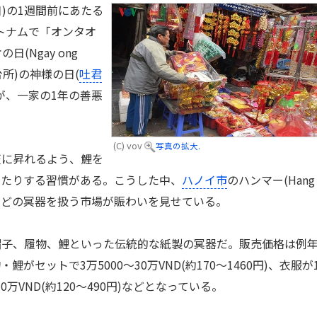
6日)の1週間前にあたる
、ベトナムで「オンタオ
日(Ngay ong
(台所)の神様の日(
吐君
が、一家の1年の善悪
(C) vov
写真の拡大.
に昇れるよう、鯉を
したりする習慣がある。こうした中、
ハノイ市
のハンマー(Hang
市場などの冥器を扱う市場が賑わいを見せている。
子、履物、鯉といった伝統的な紙製の冥器だ。販売価格は例
セットで3万5000～30万VND(約170～1460円)、衣服が
10万VND(約120～490円)などとなっている。