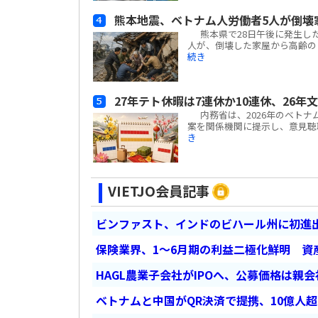
熊本地震、ベトナム人労働者5人が倒壊
熊本県で28日午後に発生した
人が、倒壊した家屋から高齢の日
続き
27年テト休暇は7連休か10連休、26年
内務省は、2026年のベトナ
案を関係機関に提示し、意見聴取を
き
VIETJO会員記事
ビンファスト、インドのビハール州に初進出
保険業界、1～6月期の利益二極化鮮明 資
HAGL農業子会社がIPOへ、公募価格は親
ベトナムと中国がQR決済で提携、10億人