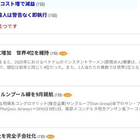
とコスト増で減益
(7日)
国人は警告なく即執行
(7日)
1つです
食に増加 世界4位を維持
(7日)
によると、2025年におけるベトナムのインスタントラーメン(即席めん)需要は、
0万食で、順位は前年と同じく4位だった。また、1人当たりの食数では世界1位とな
ラルンプール線を9月就航
(7日)
系コングロマリット(複合企業)サングループ(Sun Group)傘下のサン・
PhuQuoc Airways＝SPA)は9月1日、南部メコンデルタ地方アンザン省フーコ
社を完全子会社化
(7日)