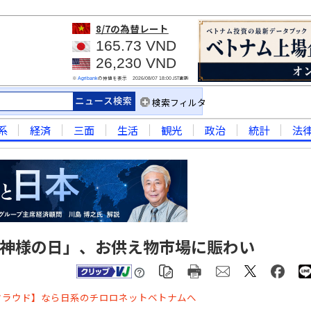
8/7
の為替レート
165.73 VND
26,230 VND
※
の仲値を表示
JST更新
Agribank
2026/08/07 18:00
検索フィルタ
系
経済
三面
生活
観光
政治
統計
法
の神様の日」、お供え物市場に賑わい
クラウド】なら日系のチロロネットベトナムへ