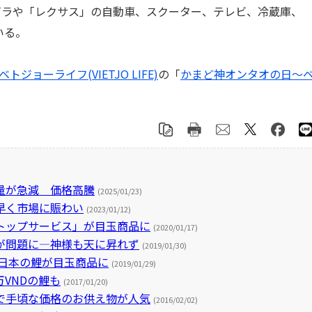
ラや「レクサス」の自動車、スクーター、テレビ、冷蔵庫、
いる。
ベトジョーライフ(VIETJO LIFE)
の「
かまど神オンタオの日～
量が急減 価格高騰
(2025/01/23)
早く市場に賑わい
(2023/01/12)
トップサービス」が目玉商品に
(2020/01/17)
が問題に―神様も天に昇れず
(2019/01/30)
、日本の鯉が目玉商品に
(2019/01/29)
万VNDの鯉も
(2017/01/20)
で手頃な価格のお供え物が人気
(2016/02/02)