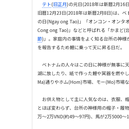
テト
(
旧正月
)の元日(2018年は新暦2月1
旧暦12月23日(2018年は新暦2月8日)は
の日(Ngay ong Tao)」「オンコン・オンタオの
Cong ong Tao)」などと呼ばれる「かまど
節
)」。家庭内の事情をよく知る台所の神様
を報告するため鯉に乗って天に昇る日だ。
ベトナムの人々はこの日に神様が無事に天
湖に放したり、紙で作った鯉や冥器を燃や
Ma)通りやホム(Hom)市場、モー(Mo)
お供え物として主に人気なのは、衣服、帽
とほぼ変わらず、台所の神様用の帽子・履物・鯉が
万～2万VND(約49～97円)、馬が2万5000～