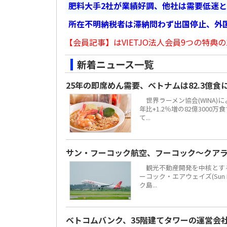
肥料大手2社が業績好調、他社は需要低迷
所在不明納税者は滞納問わず出国停止、外
【会員記事】はVIETJO法人会員9つの特典の
新着ニュース一覧
25年の即席めん需要、ベトナムは82.3億
世界ラーメン協会(WINA)
年比+1.2％増の82億300
て...
サン・フーコック航空、フーコック～クア
観光不動産開発を中核とする地場
ーコック・エアウェイズ(Sun 
ク島...
ベトコムバンク、35階建てタワーの運営会