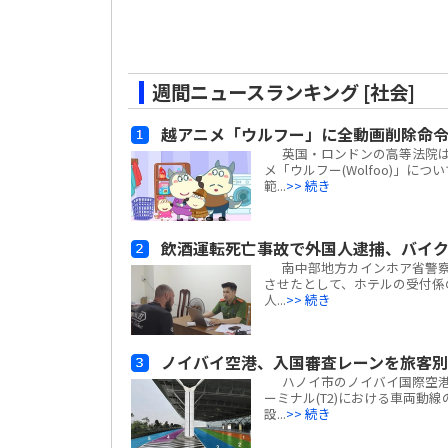
週間ニュースランキング [社会]
越アニメ「ウルフー」に全動画削除命
英国・ロンドンの高等法院は、ベ
メ「ウルフー(Wolfoo)」につ
範...
>> 続き
飲酒運転死亡事故で外国人逮捕、バイ
南中部地方カインホア省警察
させたとして、ホテルの受付係
人...
>> 続き
ノイバイ空港、入国審査レーンを旅客
ハノイ市のノイバイ国際空港は
ーミナル(T2)における車両動
設...
>> 続き