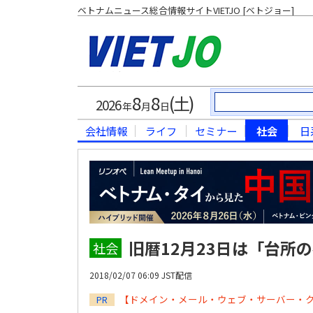
ベトナムニュース総合情報サイトVIETJO [ベトジョー]
8
8
(土)
2026
年
月
日
会社情報
ライフ
セミナー
社会
日
旧暦12月23日は「台所
社会
2018/02/07 06:09 JST配信
【ドメイン・メール・ウェブ・サーバー・
PR