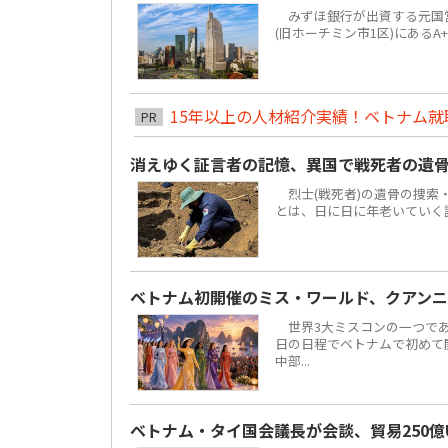
みずほ銀行が出資する元国営4大
(旧ホーチミン市1区)にあるA
15年以上の人材紹介実績！ベトナム就職は
PR
消えゆく証言者の記憶、異国で戦死者の遺
烈士(戦死者)の遺骨の捜索
とは、日に日に年老いていく
ベトナム初開催のミス・ワールド、クアンニ
世界3大ミスコンの一つである「ミ
日の日程でベトナムで初めて
中部...
ベトナム・タイ国会議長が会談、貿易250億