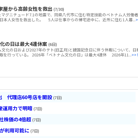
家屋から高齢女性を救出
(7/30)
マグニチュード7.1の地震で、同県八代市に住む特定技能のベトナム人労働者
本人女性を救出した。 5人は仕事からの帰宅途中に、近所に住む1人暮...
>
文化の日は最大4連休案
(6日)
ム文化の日および2027年のテト(旧正月)と建国記念日に伴う休暇について、日
行っている。 2026年「ベトナム文化の日」は最大4連休 2026年11...
>>
 代理店60号店を開設
(7日)
産運用力で明暗
(7日)
会社株価の4倍超
(7日)
超が利用可能に
(7日)