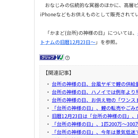
おなじみの伝統的な冥器のほかに、高層ビ
iPhoneなどもお供えものとして販売されて
「かまど(台所)の神様の日」については、
トナムの旧暦12月23日～
」を参照。
【関連記事】
・
台所の神様の日、台風ヤギで鯉の供給
・
台所の神様の日、ハノイでは例年より
・
台所の神様の日、お供え物の「ワンス
・
「台所の神様の日」、鯉の転売やごみ
・
旧暦12月23日は「台所の神様の日」
・
「台所の神様の日」、1匹200万～300
・
「台所の神様の日」、今年は景気低迷