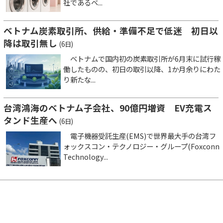
社であるベ...
ベトナム炭素取引所、供給・準備不足で低迷 初日以
降は取引無し
(6日)
ベトナムで国内初の炭素取引所が6月末に試行稼
働したものの、初日の取引以降、1か月余りにわた
り新たな...
台湾鴻海のベトナム子会社、90億円増資 EV充電ス
タンド生産へ
(6日)
電子機器受託生産(EMS)で世界最大手の台湾フ
ォックスコン・テクノロジー・グループ(Foxconn
Technology...