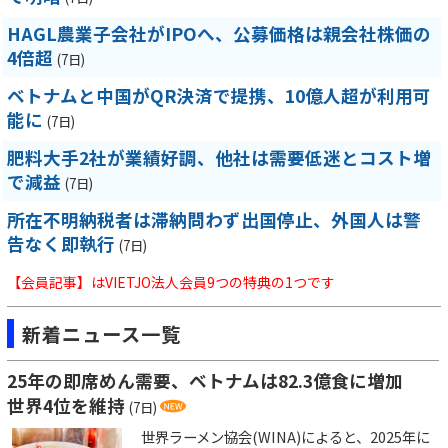
HAGL農業子会社がIPOへ、公募価格は親会社株価の
4倍超
(7日)
ベトナムと中国がQR決済で提携、10億人超が利用可
能に
(7日)
肥料大手2社が業績好調、他社は需要低迷とコスト増
で減益
(7日)
所在不明納税者は滞納問わず出国停止、外国人は警
告なく即執行
(7日)
【会員記事】はVIETJO法人会員9つの特典の1つです
新着ニュース一覧
25年の即席めん需要、ベトナムは82.3億食に増加
世界4位を維持
(7日)
世界ラーメン協会(WINA)によると、2025年に