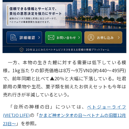
一方、本物の生きた鯉に対する需要は低下している模
様。1kg当たりの卸売価格は8万～9万VND(約440～495円)
で、前年同期と比べて▲20％と大幅に下落している。吐君
節用の果物や生花、菓子類を揃えたお供えセットも今年は
売れ行きが半減しているという。
「台所の神様の日」については、
ベトジョーライフ
の「
(VIETJO LIFE)
かまど神オンタオの日～ベトナムの旧暦12月
」を参照。
23日～