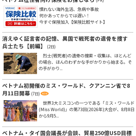
(PR)
慣れない海外生活、急病や事故
何かあってからでは遅い！
今すぐ保険加入【保険比較サイト】
消えゆく証言者の記憶、異国で戦死者の遺骨を捜す
兵士たち【前編】
(2日)
烈士(戦死者)の遺骨の捜索・収集は、ほとんど
の場合、ほんのわずかな手がかりから始まる。そ
の手がかり...
ベトナム初開催のミス・ワールド、クアンニン省で8
月11日開幕
(7日)
世界3大ミスコンの一つである「ミス・ワールド
(Miss World)」の第73回(2026年)大会が、8月8日
から9月5...
ベトナム・タイ国会議長が会談、貿易250億USD目標