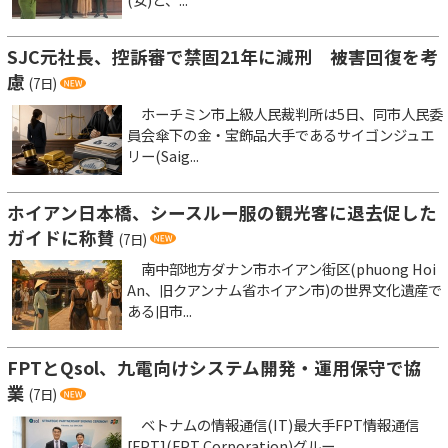
SJC元社長、控訴審で禁固21年に減刑 被害回復を考
慮
(7日)
ホーチミン市上級人民裁判所は5日、同市人民委
員会傘下の金・宝飾品大手であるサイゴンジュエ
リー(Saig...
ホイアン日本橋、シースルー服の観光客に退去促した
ガイドに称賛
(7日)
南中部地方ダナン市ホイアン街区(phuong Hoi
An、旧クアンナム省ホイアン市)の世界文化遺産で
ある旧市...
FPTとQsol、九電向けシステム開発・運用保守で協
業
(7日)
ベトナムの情報通信(IT)最大手FPT情報通信
[FPT](FPT Corporation)グルー