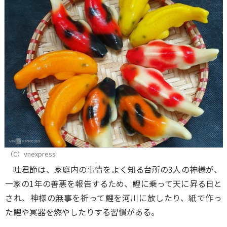
（C）vnexpress
吐君節は、家庭内の事情をよく知る台所の3人の神様が、
一家の1年の善悪を報告するため、鯉に乗って天に昇る日と
され、神様の無事を祈って鯉を河川に放したり、紙で作っ
た鯉や冥器を燃やしたりする習慣がある。