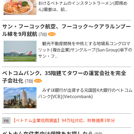
おけるベトナムのインスタントラーメン(即席め
ん)需要は、前...
サン・フーコック航空、フーコック～クアラルンプー
ル線を9月就航
(7日)
観光不動産開発を中核とする地場系コングロマ
リット(複合企業)サングループ(Sun Group)傘下の
サン・フ...
ベトコムバンク、35階建てタワーの運営会社を完全
子会社化
(7日)
みずほ銀行が出資する元国営4大銀行のベトコム
バンク[VCB](Vietcombank)
【ベトナム企業信用調査】94万社対応、財務諸表3年分
PR
ベトナム在住者向け保険をお探しなら