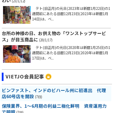
わい
(23/1/12)
テト(旧正月)の元旦(2023年は新暦1月22日)の1
週間前にあたる旧暦12月23日(2023年は新暦1月
14日)は、ベ...
台所の神様の日、お供え物の「ワンストップサービ
ス」が目玉商品に
(20/1/17)
テト(旧正月)の元日(2020年は新暦1月25日)の1
週間前にあたる旧暦12月23日(2020年は新暦1月
17日)は、ベ...
VIETJO会員記事
ビンファスト、インドのビハール州に初進出 代理
店60号店を開設
(7日)
保険業界、1～6月期の利益二極化鮮明 資産運用力
で明暗
(7日)