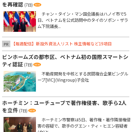
を再確認
(7日)
チャン・タイン・マン国会議長はハノイ市で5
日、ベトナムを公式訪問中のタイのソポン・ザラ
ム下院議長...
【毎週配信】新設外資法人リスト 株主情報など19項目
PR
ビンホームズの都市区、ベトナム初の国際スマートシ
ティ認証
(7日)
不動産開発を中核とする民間複合企業ビングル
ープ[VIC](Vingroup)子会社
ホーチミン：ユーチューブで著作権侵害、歌手ら2人
を立件
(7日)
ホーチミン市警察は5日、著作権・著作隣接権侵
害の容疑で、歌手のグエン・ティ・ヒエン容疑者
(女)と、...