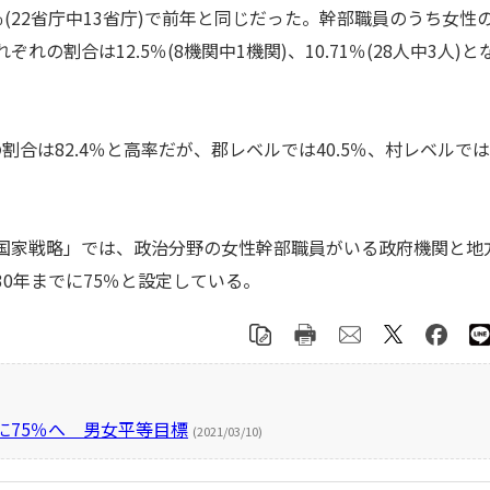
22省庁中13省庁)で前年と同じだった。幹部職員のうち女性
れぞれの割合は12.5％(8機関中1機関)、10.71％(28人中3人)と
は82.4％と高率だが、郡レベルでは40.5％、村レベルでは
平等国家戦略」では、政治分野の女性幹部職員がいる政府機関と地
030年までに75％と設定している。
に75％へ 男女平等目標
(2021/03/10)