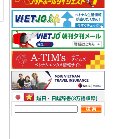
越日・日越辞書(8万語収録)