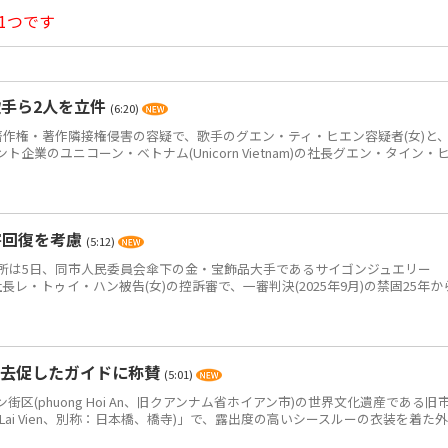
1つです
手ら2人を立件
(6:20)
作権・著作隣接権侵害の容疑で、歌手のグエン・ティ・ヒエン容疑者(女)と
企業のユニコーン・ベトナム(Unicorn Vietnam)の社長グエン・タイン・
害回復を考慮
(5:12)
は5日、同市人民委員会傘下の金・宝飾品大手であるサイゴンジュエリー
JC)の元社長レ・トゥイ・ハン被告(女)の控訴審で、一審判決(2025年9月)の禁固25年か
退去促したガイドに称賛
(5:01)
(phuong Hoi An、旧クアンナム省ホイアン市)の世界文化遺産である旧
 Lai Vien、別称：日本橋、橋寺)」で、露出度の高いシースルーの衣装を着た外