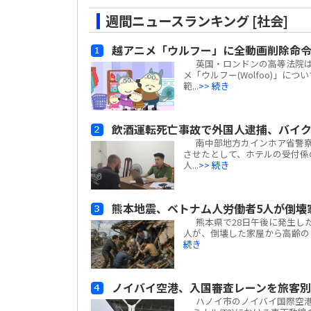
週間ニュースランキング [社会]
越アニメ「ウルフー」に全動画削除命
英国・ロンドンの高等法院は、ベ
メ「ウルフー(Wolfoo)」につ
範...
>> 続き
飲酒運転死亡事故で外国人逮捕、バイ
南中部地方カインホア省警察
させたとして、ホテルの受付係
人...
>> 続き
熊本地震、ベトナム人労働者5人が倒壊
熊本県で28日午後に発生した
人が、倒壊した家屋から高齢の日
続き
ノイバイ空港、入国審査レーンを旅客
ハノイ市のノイバイ国際空港は