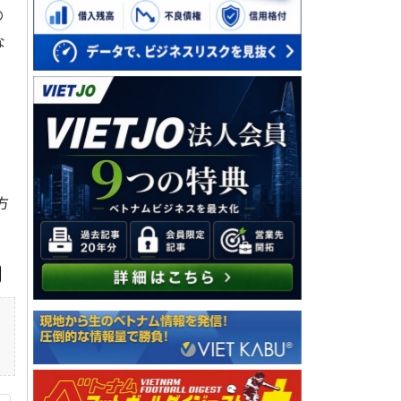
の
な
方