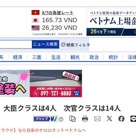
8/7
の為替レート
165.73 VND
26,230 VND
※
の仲値を表示
JST更新
Agribank
2026/08/07 11:00
検索フィルタ
系
経済
三面
生活
観光
政治
統計
法
、大臣クラスは4人 次官クラスは14人
クラウド】なら日系のチロロネットベトナムへ