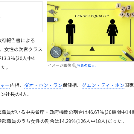
％
政府報告書による
人、女性の次官クラス
.3％(30人中4
イメージ画像
写真の拡大.
った。
チャー
内相、
ダオ・ホン・ラン
保健相、
グエン・ティ・ホン
国家
ン社長の4人。
員がいる中央省庁・政府機関の割合は46.67％(30機関中14
部職員のうち女性の割合は14.29％(126人中18人)だった。