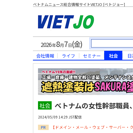
ベトナムニュース総合情報サイトVIETJO [ベトジョー]
8
7
(金)
2026
年
月
日
会社情報
ライフ
セミナー
社会
日
ベトナムの女性幹部職員
社会
2024/05/09 14:29 JST配信
【ドメイン・メール・ウェブ・サーバー・
PR