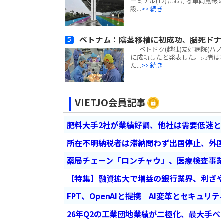
ーミナル(T2)における車両動
設...
>> 続き
ベトナム：陰茎移植に初成功、脳死ド
ベトドク(越独)友好病院(ハ
に成功したと発表した。患者は
た...
>> 続き
VIETJO会員記事
肥料大手2社が業績好調、他社は需要低迷
所在不明納税者は滞納問わず出国停止、外
薬局チェーン「ロンチャウ」、医療検査事
【特集】融資拡大で増益の銀行業界、利ざ
FPT、OpenAIと提携 AI変革とセキュリ
26年Q2の工業団地業績が二極化、最大手