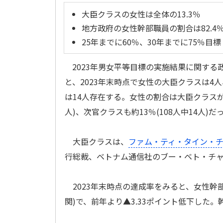
大臣クラスの女性は全体の13.3％
地方政府の女性幹部職員の割合は82.4
25年までに60％、30年までに75％目標
2023年男女平等目標の実施結果に関する
と、2023年末時点で女性の大臣クラスは4
は14人存在する。女性の割合は大臣クラスが13
人)、次官クラスも約13％(108人中14人)だ
大臣クラスは、
ファム・ティ・タイン・
行総裁、ベトナム通信社のブー・ベト・チャ
2023年末時点の達成率をみると、女性幹部職
関)で、前年より▲3.33ポイント低下した。幹