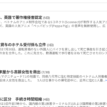
令、英国で著作権侵害認定
(5日)
トナムのアニメ制作会社であるSコネクト(Sconnect)が制作する人気ア
いて、英国の人気アニメ「ペッパピッグ(Peppa Pig)」の音声を無断使用し、広
ク貸与のホテル受付係も立件
(3日)
は7月30日、運転資格のない外国人にバイクを貸し出して死亡事故を引き起
の女を立件した。これに先立ち、飲酒運転で歩行者をはねて死亡させたロシ
家屋から高齢女性を救出
(7/30)
マグニチュード7.1の地震で、同県八代市に住む特定技能のベトナム人労働者
本人女性を救出した。 5人は仕事からの帰宅途中に、近所に住む1人暮...
>
別に区分 手続き時間短縮
(4日)
3日午前7時から、国内線の第1旅客ターミナル(T1)および国際線の第2旅客