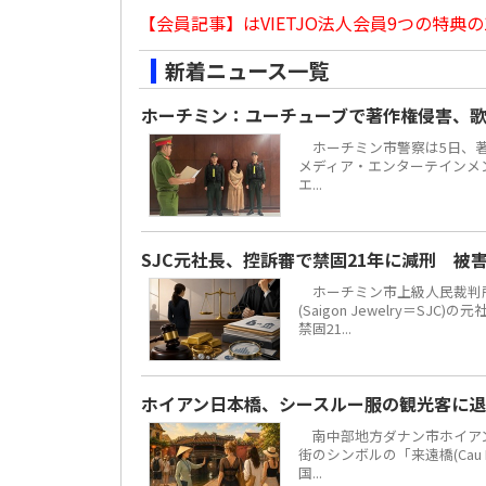
【会員記事】はVIETJO法人会員9つの特典の
新着ニュース一覧
ホーチミン：ユーチューブで著作権侵害、歌
ホーチミン市警察は5日、著
メディア・エンターテインメント
エ...
SJC元社長、控訴審で禁固21年に減刑 被
ホーチミン市上級人民裁判所
(Saigon Jewelry＝S
禁固21...
ホイアン日本橋、シースルー服の観光客に
南中部地方ダナン市ホイアン街区
街のシンボルの「来遠橋(Cau
国...