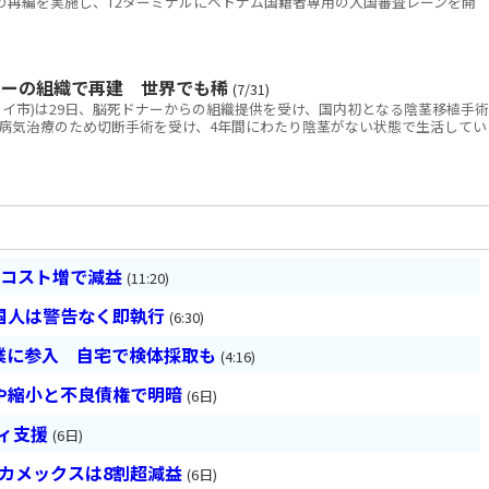
線の再編を実施し、T2ターミナルにベトナム国籍者専用の入国審査レーンを開
ナーの組織で再建 世界でも稀
(7/31)
ノイ市)は29日、脳死ドナーからの組織提供を受け、国内初となる陰茎移植手術
病気治療のため切断手術を受け、4年間にわたり陰茎がない状態で生活してい
とコスト増で減益
(11:20)
国人は警告なく即執行
(6:30)
業に参入 自宅で検体採取も
(4:16)
や縮小と不良債権で明暗
(6日)
ティ支援
(6日)
ベカメックスは8割超減益
(6日)