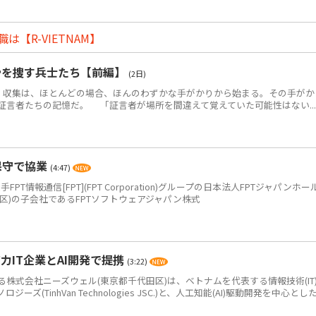
【R-VIETNAM】
骨を捜す兵士たち【前編】
(2日)
・収集は、ほとんどの場合、ほんのわずかな手がかりから始まる。その手がか
証言者たちの記憶だ。 「証言者が場所を間違えて覚えていた可能性はない...
保守で協業
(4:47)
PT情報通信[FPT](FPT Corporation)グループの日本法人FPTジャパンホー
区)の子会社であるFPTソフトウェアジャパン株式
IT企業とAI開発で提携
(3:22)
式会社ニーズウェル(東京都千代田区)は、ベトナムを代表する情報技術(IT
(TinhVan Technologies JSC.)と、人工知能(AI)駆動開発を中心とした.