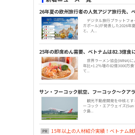
26年夏の欧州旅行者の人気アジア旅行先、
デジタル旅行プラットフォーム「
ガポール)が発表した2026
と、人...
25年の即席めん需要、ベトナムは82.3億
世界ラーメン協会(WINA)
年比+1.2％増の82億300
て...
サン・フーコック航空、フーコック～クア
観光不動産開発を中核とする地場
ーコック・エアウェイズ(Sun 
ク島...
15年以上の人材紹介実績！ベトナム就職は
PR