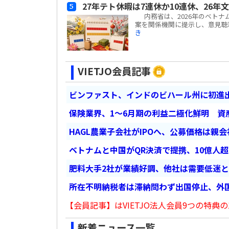
27年テト休暇は7連休か10連休、26年
内務省は、2026年のベトナ
案を関係機関に提示し、意見聴取を
き
VIETJO会員記事
ビンファスト、インドのビハール州に初進出
保険業界、1～6月期の利益二極化鮮明 資
HAGL農業子会社がIPOへ、公募価格は親
ベトナムと中国がQR決済で提携、10億人
肥料大手2社が業績好調、他社は需要低迷
所在不明納税者は滞納問わず出国停止、外
【会員記事】はVIETJO法人会員9つの特典の
新着ニュース一覧