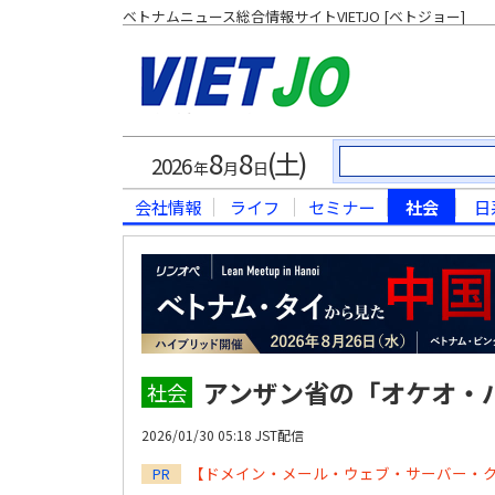
ベトナムニュース総合情報サイトVIETJO [ベトジョー]
8
8
(土)
2026
年
月
日
会社情報
ライフ
セミナー
社会
日
アンザン省の「オケオ・
社会
2026/01/30 05:18 JST配信
【ドメイン・メール・ウェブ・サーバー・
PR