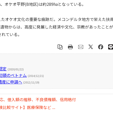
a、オケオ平野(B地区)は約289haとなっている。
えたオケオ文化の重要な痕跡だ。メコンデルタ地方で栄えた扶
、遺物からは、高度に発展した経済や文化、宗教があったこと
されている。
認定
(2020/01/22)
初頭のベトナム
(2014/12/21)
遺産に申請へ
(2012/11/19)
対応、借入額の推移、不良債権額、信用格付
比較サイト】医療保険など ...