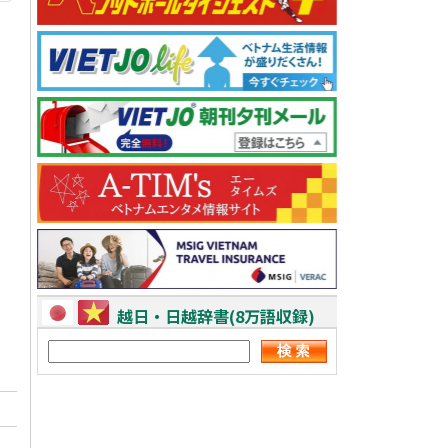
越日・日越辞書(8万語収録)