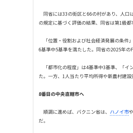
同省には33の街区と66の村があり、人口は
の規定に基づく評価の結果、同省は第1級都
「位置・役割および社会経済発展の条件」では
6基準中5基準を満たした。同省の2025年のFD
「都市化の程度」は4基準中3基準、「イン
た。一方、1人当たり平均所得や新農村建設
8番目の中央直轄市へ
順調に進めば、バクニン省は、
ハノイ市
だ。