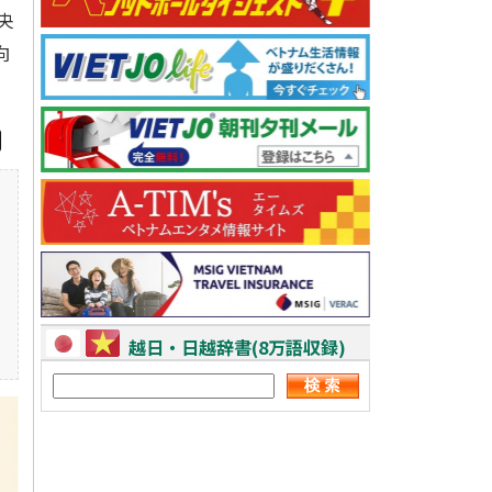
央
向
越日・日越辞書(8万語収録)