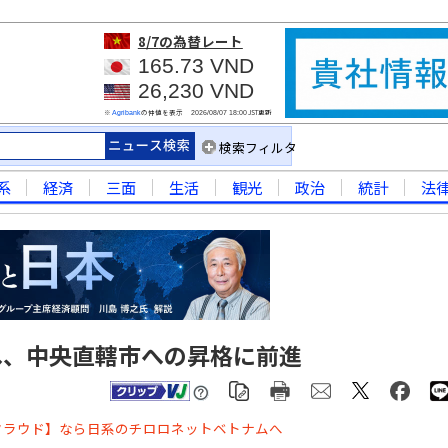
8/7
の為替レート
165.73 VND
26,230 VND
※
の仲値を表示
JST更新
Agribank
2026/08/07 18:00
検索フィルタ
系
経済
三面
生活
観光
政治
統計
法
へ、中央直轄市への昇格に前進
クラウド】なら日系のチロロネットベトナムへ