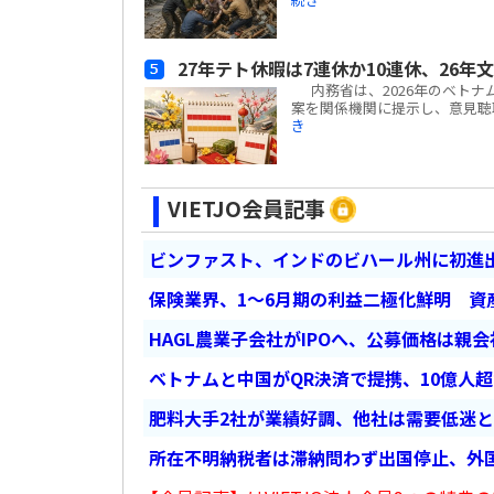
27年テト休暇は7連休か10連休、26年
内務省は、2026年のベトナ
案を関係機関に提示し、意見聴取を
き
VIETJO会員記事
ビンファスト、インドのビハール州に初進出
保険業界、1～6月期の利益二極化鮮明 資
HAGL農業子会社がIPOへ、公募価格は親
ベトナムと中国がQR決済で提携、10億人
肥料大手2社が業績好調、他社は需要低迷
所在不明納税者は滞納問わず出国停止、外