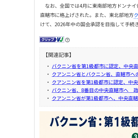
なお、全国では4月に東南部地方ドンナイ
直轄市に格上げされた。また、東北部地方
けて、2026年中の国会承認を目指して手続
【関連記事】
・
バクニン省を第1級都市に認定、中央
・
クアンニン省とバクニン省、直轄市へ
・
クアンニン省を第1級都市に認定、中
・
バクニン省、8番目の中央直轄市へ 
・
クアンニン省が第1級都市へ、中央直