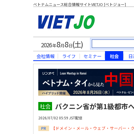
ベトナムニュース総合情報サイトVIETJO [ベトジョー]
8
8
(土)
2026
年
月
日
会社情報
ライフ
セミナー
社会
日
バクニン省が第1級都市
社会
2026/07/02 05:59 JST配信
【ドメイン・メール・ウェブ・サーバー・
PR