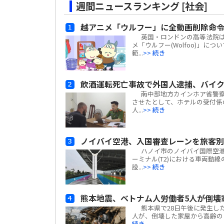
週間ニュースランキング [社会]
越アニメ「ウルフー」に全動画削除命
英国・ロンドンの高等法院は、ベ
メ「ウルフー(Wolfoo)」につ
範...
>> 続き
飲酒運転死亡事故で外国人逮捕、バイ
南中部地方カインホア省警察
させたとして、ホテルの受付係
人...
>> 続き
ノイバイ空港、入国審査レーンを旅客
ハノイ市のノイバイ国際空港は
ーミナル(T2)における車両動
設...
>> 続き
熊本地震、ベトナム人労働者5人が倒壊
熊本県で28日午後に発生した
人が、倒壊した家屋から高齢の日
続き