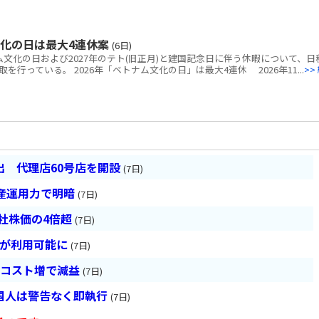
文化の日は最大4連休案
(6日)
ム文化の日および2027年のテト(旧正月)と建国記念日に伴う休暇について、日
行っている。 2026年「ベトナム文化の日」は最大4連休 2026年11...
>>
 代理店60号店を開設
(7日)
産運用力で明暗
(7日)
会社株価の4倍超
(7日)
超が利用可能に
(7日)
とコスト増で減益
(7日)
国人は警告なく即執行
(7日)