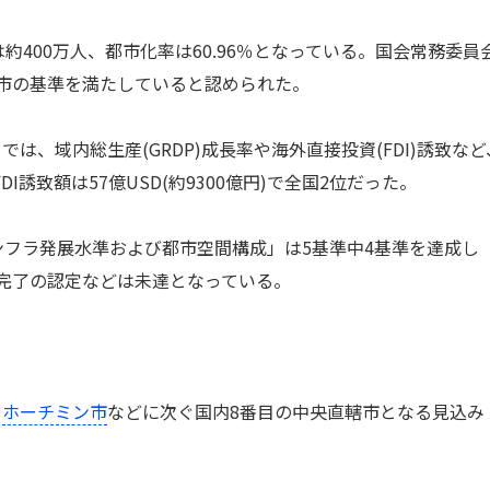
約400万人、都市化率は60.96％となっている。国会常務委員
市の基準を満たしていると認められた。
、域内総生産(GRDP)成長率や海外直接投資(FDI)誘致など
I誘致額は57億USD(約9300億円)で全国2位だった。
フラ発展水準および都市空間構成」は5基準中4基準を達成し
完了の認定などは未達となっている。
や
ホーチミン市
などに次ぐ国内8番目の中央直轄市となる見込み