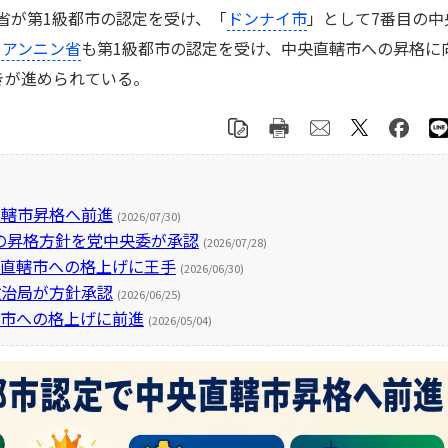
省が第1級都市の認定を受け、「
ドンナイ市
」として7番目の中
クアンニン省
も第1級都市の認定を受け、中央直轄市への昇格に
きが進められている。
直轄市昇格へ前進
(2026/07/30)
の昇格方針を党中央委が承認
(2026/07/28)
央直轄市への格上げに王手
(2026/06/30)
政治局が方針承認
(2026/06/25)
轄市への格上げに前進
(2026/05/04)