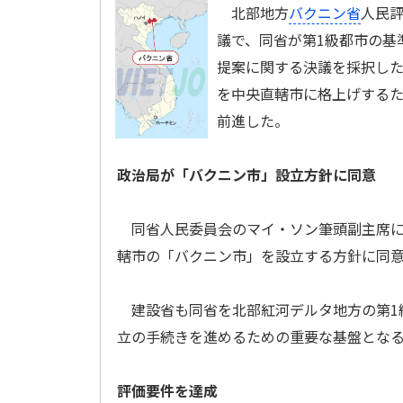
北部地方
バクニン省
人民評
議で、同省が第1級都市の基
提案に関する決議を採択し
を中央直轄市に格上げする
前進した。
政治局が「バクニン市」設立方針に同意
同省人民委員会のマイ・ソン筆頭副主席によ
轄市の「バクニン市」を設立する方針に同
建設省も同省を北部紅河デルタ地方の第1
立の手続きを進めるための重要な基盤とな
評価要件を達成