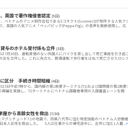
令、英国で著作権侵害認定
(5日)
トナムのアニメ制作会社であるSコネクト(Sconnect)が制作する人気ア
いて、英国の人気アニメ「ペッパピッグ(Peppa Pig)」の音声を無断使用し、広
ク貸与のホテル受付係も立件
(3日)
は7月30日、運転資格のない外国人にバイクを貸し出して死亡事故を引き起
の女を立件した。これに先立ち、飲酒運転で歩行者をはねて死亡させたロシ
別に区分 手続き時間短縮
(4日)
3日午前7時から、国内線の第1旅客ターミナル(T1)および国際線の第2旅客
線の再編を実施し、T2ターミナルにベトナム国籍者専用の入国審査レーンを開
家屋から高齢女性を救出
(7/30)
マグニチュード7.1の地震で、同県八代市に住む特定技能のベトナム人労働者
本人女性を救出した。 5人は仕事からの帰宅途中に、近所に住む1人暮...
>