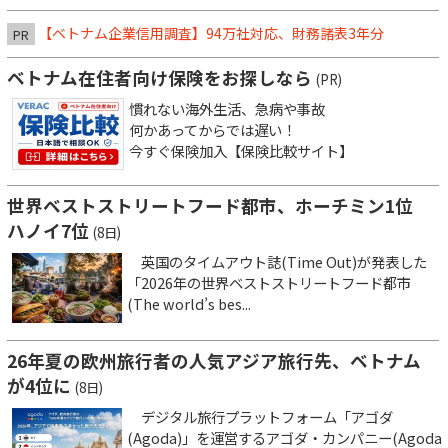
【ベトナム企業信用調査】94万社対応、財務諸表3年分
PR
ベトナム在住者向け保険をお探しなら
(PR)
慣れない海外生活、急病や事故
何かあってからでは遅い！
今すぐ保険加入【保険比較サイト】
世界ベストストリートフード都市、ホーチミン1位
ハノイ7位
(8日)
英国のタイムアウト誌(Time Out)が発表した
「2026年の世界ベストストリートフード都市
(The world’s bes...
26年夏の欧州旅行者の人気アジア旅行先、ベトナム
が4位に
(8日)
デジタル旅行プラットフォーム「アゴダ
(Agoda)」を運営するアゴダ・カンパニー(Agoda