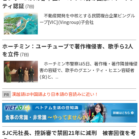
ティ認証
(7日)
不動産開発を中核とする民間複合企業ビングル
ープ[VIC](Vingroup)子会社
ホーチミン：ユーチューブで著作権侵害、歌手ら2人
を立件
(7日)
ホーチミン市警察は5日、著作権・著作隣接権侵
害の容疑で、歌手のグエン・ティ・ヒエン容疑者
(女)と、...
漢越語は中国語より日本語の音読みに近い！
PR
SJC元社長、控訴審で禁固21年に減刑 被害回復を考