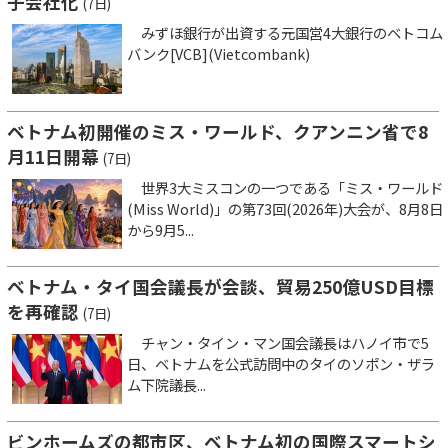
子会社化
(7日)
みずほ銀行が出資する元国営4大銀行のベトコム
バンク[VCB](Vietcombank)
ベトナム初開催のミス・ワールド、クアンニン省で8
月11日開幕
(7日)
世界3大ミスコンの一つである「ミス・ワールド
(Miss World)」の第73回(2026年)大会が、8月8日
から9月5...
ベトナム・タイ国会議長が会談、貿易250億USD目標
を再確認
(7日)
チャン・タイン・マン国会議長はハノイ市で5
日、ベトナムを公式訪問中のタイのソポン・ザラ
ム下院議長...
ビンホームズの都市区、ベトナム初の国際スマートシ