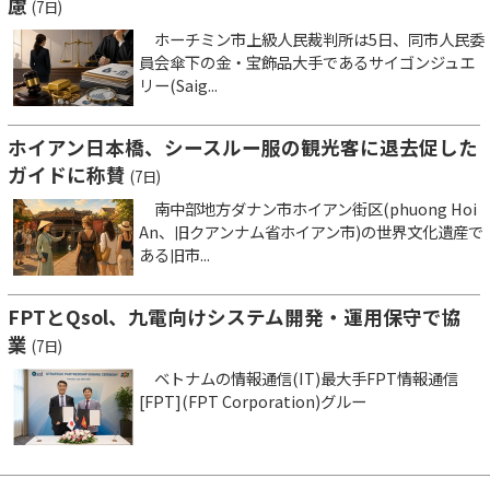
慮
(7日)
ホーチミン市上級人民裁判所は5日、同市人民委
員会傘下の金・宝飾品大手であるサイゴンジュエ
リー(Saig...
ホイアン日本橋、シースルー服の観光客に退去促した
ガイドに称賛
(7日)
南中部地方ダナン市ホイアン街区(phuong Hoi
An、旧クアンナム省ホイアン市)の世界文化遺産で
ある旧市...
FPTとQsol、九電向けシステム開発・運用保守で協
業
(7日)
ベトナムの情報通信(IT)最大手FPT情報通信
[FPT](FPT Corporation)グルー