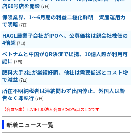
店60号店を開設
(7日)
保険業界、1～6月期の利益二極化鮮明 資産運用力
で明暗
(7日)
HAGL農業子会社がIPOへ、公募価格は親会社株価の
4倍超
(7日)
ベトナムと中国がQR決済で提携、10億人超が利用可
能に
(7日)
肥料大手2社が業績好調、他社は需要低迷とコスト増
で減益
(7日)
所在不明納税者は滞納問わず出国停止、外国人は警
告なく即執行
(7日)
【会員記事】はVIETJO法人会員9つの特典の1つです
新着ニュース一覧