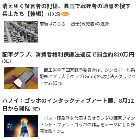
消えゆく証言者の記憶、異国で戦死者の遺骨を捜す
兵士たち【後編】
(10:25)
前編はこちら 烈士(戦死者)の遺骨
配車グラブ、消費者権利保護法違反で罰金約820万円
(8日)
商工省傘下国家競争委員会は、シンガポール系
配車アプリ大手グラブ(Grab)の現地法人グラブベ
トナム(Gra...
ハノイ：ゴッホのインタラクティブアート展、8月12
日から開催
(8日)
ポスト印象派を代表するオランダの画家フィン
セント・ファン・ゴッホの作品をテーマにした多
感覚型イン...