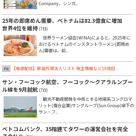
Company、シンガ...
25年の即席めん需要、ベトナムは82.3億食に増加
世界4位を維持
(7日)
世界ラーメン協会(WINA)によると、2025年に
おけるベトナムのインスタントラーメン(即席め
ん)需要は、前...
【毎週配信】新設外資法人リスト 株主情報など19項目
PR
サン・フーコック航空、フーコック～クアラルンプー
ル線を9月就航
(7日)
観光不動産開発を中核とする地場系コングロマ
リット(複合企業)サングループ(Sun Group)傘下の
サン・フ...
ベトコムバンク、35階建てタワーの運営会社を完全