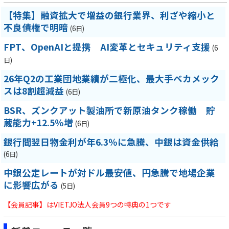
【特集】融資拡大で増益の銀行業界、利ざや縮小と
不良債権で明暗
(6日)
FPT、OpenAIと提携 AI変革とセキュリティ支援
(6
日)
26年Q2の工業団地業績が二極化、最大手ベカメック
スは8割超減益
(6日)
BSR、ズンクアット製油所で新原油タンク稼働 貯
蔵能力+12.5％増
(6日)
銀行間翌日物金利が年6.3％に急騰、中銀は資金供給
(6日)
中銀公定レートが対ドル最安値、円急騰で地場企業
に影響広がる
(5日)
【会員記事】はVIETJO法人会員9つの特典の1つです