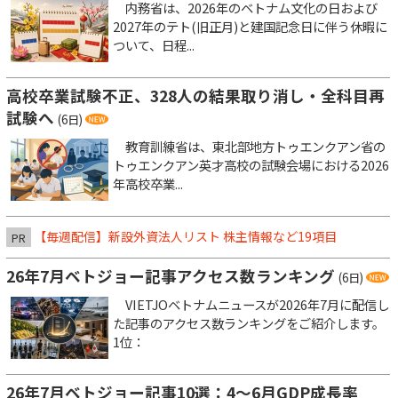
内務省は、2026年のベトナム文化の日および
2027年のテト(旧正月)と建国記念日に伴う休暇に
ついて、日程...
高校卒業試験不正、328人の結果取り消し・全科目再
試験へ
(6日)
教育訓練省は、東北部地方トゥエンクアン省の
トゥエンクアン英才高校の試験会場における2026
年高校卒業...
【毎週配信】新設外資法人リスト 株主情報など19項目
PR
26年7月ベトジョー記事アクセス数ランキング
(6日)
VIETJOベトナムニュースが2026年7月に配信し
た記事のアクセス数ランキングをご紹介します。
1位：
26年7月ベトジョー記事10選：4～6月GDP成長率