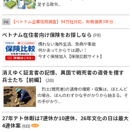
足する政令...
【ベトナム企業信用調査】94万社対応、財務諸表3年分
PR
ベトナム在住者向け保険をお探しなら
(PR)
慣れない海外生活、急病や事故
何かあってからでは遅い！
今すぐ保険加入【保険比較サイト】
消えゆく証言者の記憶、異国で戦死者の遺骨を捜す
兵士たち【前編】
(2日)
烈士(戦死者)の遺骨の捜索・収集は、ほとんど
の場合、ほんのわずかな手がかりから始まる。そ
の手がかり...
27年テト休暇は7連休か10連休、26年文化の日は最大
4連休案
(6日)