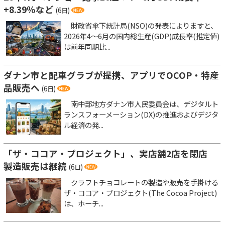
+8.39％など
(6日)
財政省傘下統計局(NSO)の発表によりますと、
2026年4～6月の国内総生産(GDP)成長率(推定値)
は前年同期比...
ダナン市と配車グラブが提携、アプリでOCOP・特産
品販売へ
(6日)
南中部地方ダナン市人民委員会は、デジタルト
ランスフォーメーション(DX)の推進およびデジタ
ル経済の発...
「ザ・ココア・プロジェクト」、実店舗2店を閉店
製造販売は継続
(6日)
クラフトチョコレートの製造や販売を手掛ける
ザ・ココア・プロジェクト(The Cocoa Project)
は、ホーチ...