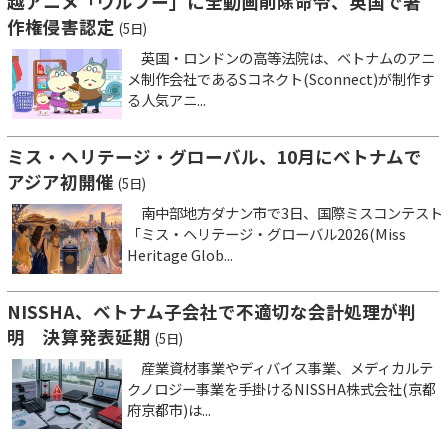
越アニメ「ウルフー」に全動画削除命令、英国で著
作権侵害認定
(5日)
英国・ロンドンの高等法院は、ベトナムのアニ
メ制作会社であるSコネクト(Sconnect)が制作す
る人気アニ...
ミス・ヘリテージ・グローバル、10月にベトナムで
アジア初開催
(5日)
南中部地方ダナン市で3日、国際ミスコンテスト
「ミス・ヘリテージ・グローバル2026(Miss
Heritage Glob...
NISSHA、ベトナム子会社で不適切な会計処理が判
明 決算発表延期
(5日)
産業資材事業やディバイス事業、メディカルテ
クノロジー事業を手掛けるNISSHA株式会社(京都
府京都市)は...