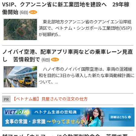
VSIP、クアンニン省に新工業団地を建設へ 29年稼
働開始
(6日)
東北部地方クアンニン省のクアンイエン沿岸経
済区で、ベトナム・シンガポール工業団地(VSIP)
が総額約5...
ノイバイ空港、配車アプリ車両などの乗車レーン見直
し 苦情殺到で
(6日)
ハノイ市のノイバイ国際空港は、車両の混雑緩
和を目的に3日から導入した新たな車両動線計画に
ついて、...
【ベトナム飯】貝屋さんでの注文の仕方
PR