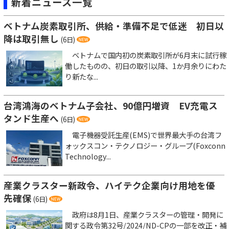
新着ニュース一覧
ベトナム炭素取引所、供給・準備不足で低迷 初日以
降は取引無し
(6日)
ベトナムで国内初の炭素取引所が6月末に試行稼
働したものの、初日の取引以降、1か月余りにわた
り新たな...
台湾鴻海のベトナム子会社、90億円増資 EV充電ス
タンド生産へ
(6日)
電子機器受託生産(EMS)で世界最大手の台湾フ
ォックスコン・テクノロジー・グループ(Foxconn
Technology...
産業クラスター新政令、ハイテク企業向け用地を優
先確保
(6日)
政府は8月1日、産業クラスターの管理・開発に
関する政令第32号/2024/ND-CPの一部を改正・補