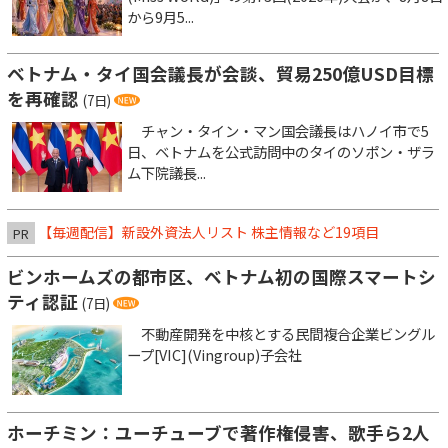
から9月5...
ベトナム・タイ国会議長が会談、貿易250億USD目標
を再確認
(7日)
チャン・タイン・マン国会議長はハノイ市で5
日、ベトナムを公式訪問中のタイのソポン・ザラ
ム下院議長...
【毎週配信】新設外資法人リスト 株主情報など19項目
PR
ビンホームズの都市区、ベトナム初の国際スマートシ
ティ認証
(7日)
不動産開発を中核とする民間複合企業ビングル
ープ[VIC](Vingroup)子会社
ホーチミン：ユーチューブで著作権侵害、歌手ら2人