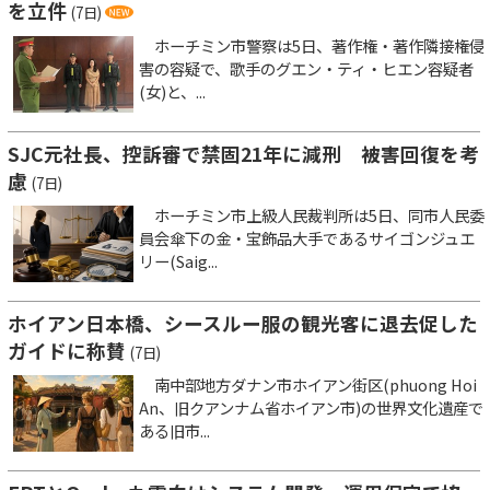
を立件
(7日)
ホーチミン市警察は5日、著作権・著作隣接権侵
害の容疑で、歌手のグエン・ティ・ヒエン容疑者
(女)と、...
SJC元社長、控訴審で禁固21年に減刑 被害回復を考
慮
(7日)
ホーチミン市上級人民裁判所は5日、同市人民委
員会傘下の金・宝飾品大手であるサイゴンジュエ
リー(Saig...
ホイアン日本橋、シースルー服の観光客に退去促した
ガイドに称賛
(7日)
南中部地方ダナン市ホイアン街区(phuong Hoi
An、旧クアンナム省ホイアン市)の世界文化遺産で
ある旧市...