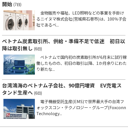
開始
(7日)
金物販売や福祉、LED照明などの事業を手掛け
るニイヌマ株式会社(宮城県石巻市)は、100％子会
社であるベ...
ベトナム炭素取引所、供給・準備不足で低迷 初日以
降は取引無し
(6日)
ベトナムで国内初の炭素取引所が6月末に試行稼
働したものの、初日の取引以降、1か月余りにわた
り新たな...
台湾鴻海のベトナム子会社、90億円増資 EV充電ス
タンド生産へ
(6日)
電子機器受託生産(EMS)で世界最大手の台湾フ
ォックスコン・テクノロジー・グループ(Foxconn
Technology...