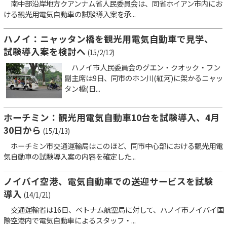
南中部沿岸地方クアンナム省人民委員会は、同省ホイアン市内にお
ける観光用電気自動車の試験導入案を承...
ハノイ：ニャッタン橋を観光用電気自動車で見学、
試験導入案を検討へ
(15/2/12)
ハノイ市人民委員会のグエン・クオック・フン
副主席は9日、同市のホン川(紅河)に架かるニャッ
タン橋(日...
ホーチミン：観光用電気自動車10台を試験導入、4月
30日から
(15/1/13)
ホーチミン市交通運輸局はこのほど、同市中心部における観光用電
気自動車の試験導入案の内容を確定した...
ノイバイ空港、電気自動車での送迎サービスを試験
導入
(14/1/21)
交通運輸省は16日、ベトナム航空局に対して、ハノイ市ノイバイ国
際空港内で電気自動車によるスタッフ・...