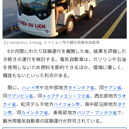
(C) vnexpress, A.Hung, クイニョン市の観光用電気自動車
6か月間にわたり試験運行を展開した後、結果を評価し引
き続きの運行を検討する。電気自動車は、ガソリンや石油
を使用しないため燃料を節約できるほか、環境に優しく、
騒音もないといった利点がある。
既に、
や北中部地方
、同
、
ハノイ市
タインホア省
ゲアン省
同
、同
、西北部地方
クアンビン省
トゥアティエン・フエ省
ラオ
、紅河デルタ地方
、南中部沿岸地方
カイ省
ハイフォン市
ダナ
、同
、東南部地方
で、
ン市
カインホア省
バリア・ブンタウ省
観光用電気自動車の試験運行が許可されている。