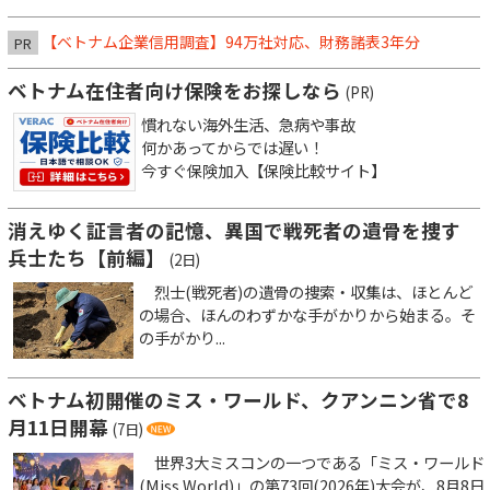
【ベトナム企業信用調査】94万社対応、財務諸表3年分
PR
ベトナム在住者向け保険をお探しなら
(PR)
慣れない海外生活、急病や事故
何かあってからでは遅い！
今すぐ保険加入【保険比較サイト】
消えゆく証言者の記憶、異国で戦死者の遺骨を捜す
兵士たち【前編】
(2日)
烈士(戦死者)の遺骨の捜索・収集は、ほとんど
の場合、ほんのわずかな手がかりから始まる。そ
の手がかり...
ベトナム初開催のミス・ワールド、クアンニン省で8
月11日開幕
(7日)
世界3大ミスコンの一つである「ミス・ワールド
(Miss World)」の第73回(2026年)大会が、8月8日