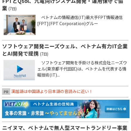
FPTとQsol、九電向けシステム開発・運用保守で協
業
(7日)
ベトナムの情報通信(IT)最大手FPT情報通信
[FPT](FPT Corporation)グルー
ソフトウェア開発ニーズウェル、ベトナム有力IT企業
とAI開発で提携
(7日)
ソフトウェア開発を手掛ける株式会社ニーズウ
ェル(東京都千代田区)は、ベトナムを代表する情
報技術(IT)...
漢越語は中国語より日本語の音読みに近い！
PR
ニイヌマ、ベトナムで無人型スマートランドリー事業