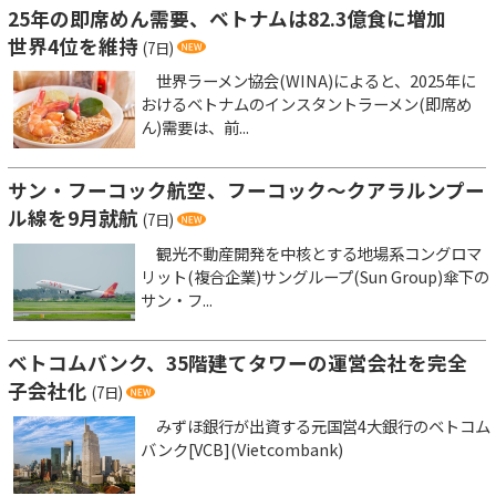
25年の即席めん需要、ベトナムは82.3億食に増加
世界4位を維持
(7日)
世界ラーメン協会(WINA)によると、2025年に
おけるベトナムのインスタントラーメン(即席め
ん)需要は、前...
サン・フーコック航空、フーコック～クアラルンプー
ル線を9月就航
(7日)
観光不動産開発を中核とする地場系コングロマ
リット(複合企業)サングループ(Sun Group)傘下の
サン・フ...
ベトコムバンク、35階建てタワーの運営会社を完全
子会社化
(7日)
みずほ銀行が出資する元国営4大銀行のベトコム
バンク[VCB](Vietcombank)