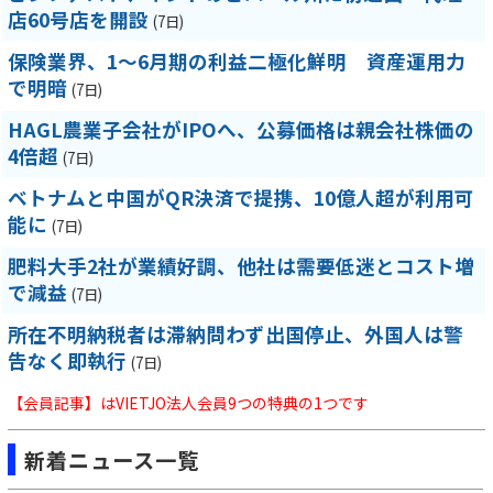
店60号店を開設
(7日)
保険業界、1～6月期の利益二極化鮮明 資産運用力
で明暗
(7日)
HAGL農業子会社がIPOへ、公募価格は親会社株価の
4倍超
(7日)
ベトナムと中国がQR決済で提携、10億人超が利用可
能に
(7日)
肥料大手2社が業績好調、他社は需要低迷とコスト増
で減益
(7日)
所在不明納税者は滞納問わず出国停止、外国人は警
告なく即執行
(7日)
【会員記事】はVIETJO法人会員9つの特典の1つです
新着ニュース一覧