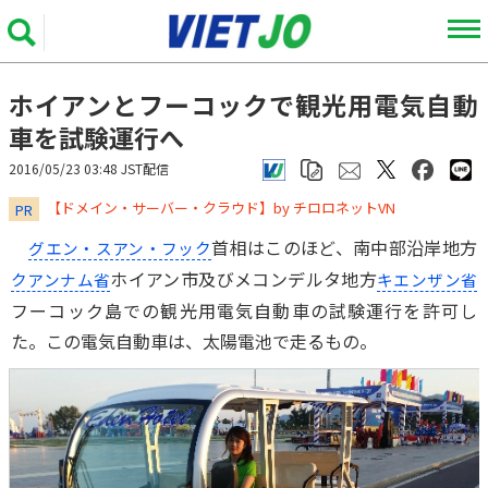
ホイアンとフーコックで観光用電気自動
車を試験運行へ
2016/05/23 03:48 JST配信
​​​​​​​【ドメイン・サーバー・クラウド】by チロロネットVN
PR
首相はこのほど、南中部沿岸地方
グエン・スアン・フック
ホイアン市及びメコンデルタ地方
クアンナム省
キエンザン省
フーコック島での観光用電気自動車の試験運行を許可し
た。この電気自動車は、太陽電池で走るもの。