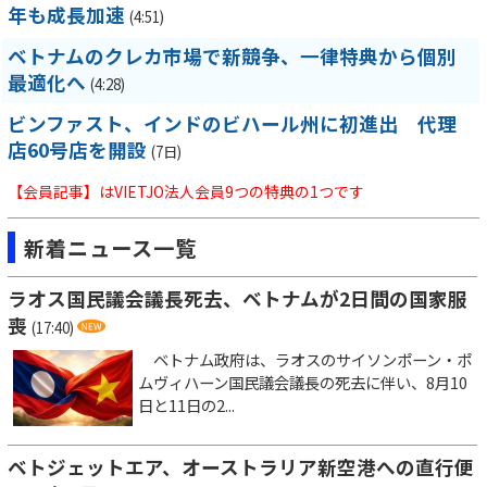
年も成長加速
(4:51)
ベトナムのクレカ市場で新競争、一律特典から個別
最適化へ
(4:28)
ビンファスト、インドのビハール州に初進出 代理
店60号店を開設
(7日)
【会員記事】はVIETJO法人会員9つの特典の1つです
新着ニュース一覧
ラオス国民議会議長死去、ベトナムが2日間の国家服
喪
(17:40)
ベトナム政府は、ラオスのサイソンポーン・ポ
ムヴィハーン国民議会議長の死去に伴い、8月10
日と11日の2...
ベトジェットエア、オーストラリア新空港への直行便