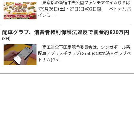
東京都の新宿中央公園ファンモアタイムひろば
で9月26日(土)・27日(日)の2日間、「ベトナム バ
インミー...
配車グラブ、消費者権利保護法違反で罰金約820万円
(8日)
商工省傘下国家競争委員会は、シンガポール系
配車アプリ大手グラブ(Grab)の現地法人グラブベ
トナム(Gra...