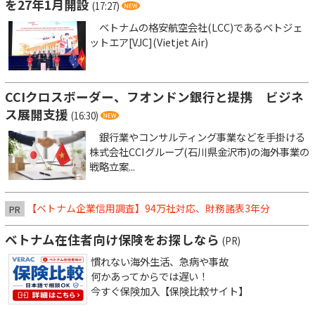
を27年1月開設
(17:27)
ベトナムの格安航空会社(LCC)であるベトジェ
ットエア[VJC](Vietjet Air)
CCIクロスボーダー、フオンドン銀行と提携 ビジネ
ス展開支援
(16:30)
銀行業やコンサルティング事業などを手掛ける
株式会社CCIグループ(石川県金沢市)の海外事業の
戦略立案...
【ベトナム企業信用調査】94万社対応、財務諸表3年分
PR
ベトナム在住者向け保険をお探しなら
(PR)
慣れない海外生活、急病や事故
何かあってからでは遅い！
今すぐ保険加入【保険比較サイト】