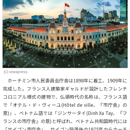
(C) vnexpress
ホーチミン市人民委員会庁舎は1898年に着工、1909年に
完成した。フランス人建築家ギャルドが設計したフレンチ
コロニアル様式の建物で、仏領時代の名称は、フランス語
で「オテル・ド・ヴィーユ(Hôtel de ville、『市庁舎』の
意)」、ベトナム語では「ジンサータイ(Dinh Xa Tay、『フ
ランスの市庁舎』の意)と呼ばれ、ベトナム共和国時代には
「サイゴン市庁舎」、サイゴン陥落後の1975年からホーチ