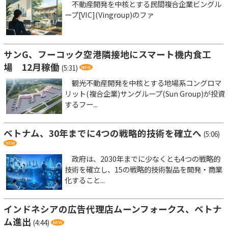
不動産開発を中核とする民間複合企業ビングル
ープ[VIC](Vingroup)のファ
サンG、フーコック空港隣接地にスマート機内食工
場 12月稼働
(5:31)
観光不動産開発を中核とする地場系コングロマ
リット(複合企業)サングループ(Sun Group)が投資
するフー...
ベトナム、30年までに4つの戦略的技術を確立へ
(5:06)
政府は、2030年までに少なくとも4つの戦略的
技術を確立し、15の戦略的技術製品を開発・商業
化すること...
インドネシアの広告代理店ムーンフォークス、ベトナ
ム進出
(4:44)