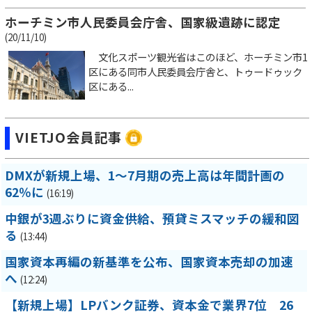
ホーチミン市人民委員会庁舎、国家級遺跡に認定
(20/11/10)
文化スポーツ観光省はこのほど、ホーチミン市1
区にある同市人民委員会庁舎と、トゥードゥック
区にある...
VIETJO会員記事
DMXが新規上場、1～7月期の売上高は年間計画の
62％に
(16:19)
中銀が3週ぶりに資金供給、預貸ミスマッチの緩和図
る
(13:44)
国家資本再編の新基準を公布、国家資本売却の加速
へ
(12:24)
【新規上場】LPバンク証券、資本金で業界7位 26