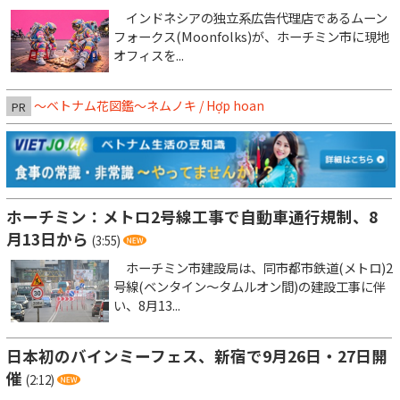
インドネシアの独立系広告代理店であるムーン
フォークス(Moonfolks)が、ホーチミン市に現地
オフィスを...
～ベトナム花図鑑～ネムノキ / Hợp hoan
PR
ホーチミン：メトロ2号線工事で自動車通行規制、8
月13日から
(3:55)
ホーチミン市建設局は、同市都市鉄道(メトロ)2
号線(ベンタイン～タムルオン間)の建設工事に伴
い、8月13...
日本初のバインミーフェス、新宿で9月26日・27日開
催
(2:12)