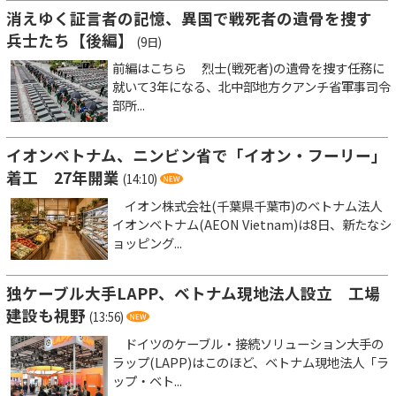
消えゆく証言者の記憶、異国で戦死者の遺骨を捜す
兵士たち【後編】
(9日)
前編はこちら 烈士(戦死者)の遺骨を捜す任務に
就いて3年になる、北中部地方クアンチ省軍事司令
部所...
イオンベトナム、ニンビン省で「イオン・フーリー」
着工 27年開業
(14:10)
イオン株式会社(千葉県千葉市)のベトナム法人
イオンベトナム(AEON Vietnam)は8日、新たなシ
ョッピング...
独ケーブル大手LAPP、ベトナム現地法人設立 工場
建設も視野
(13:56)
ドイツのケーブル・接続ソリューション大手の
ラップ(LAPP)はこのほど、ベトナム現地法人「ラ
ップ・ベト...