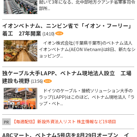
就いて3年になる、北中部地方クアンチ省軍事司令
部所...
イオンベトナム、ニンビン省で「イオン・フーリー」
着工 27年開業
(14:10)
イオン株式会社(千葉県千葉市)のベトナム法人
イオンベトナム(AEON Vietnam)は8日、新たなシ
ョッピング...
独ケーブル大手LAPP、ベトナム現地法人設立 工場
建設も視野
(13:56)
ドイツのケーブル・接続ソリューション大手の
ラップ(LAPP)はこのほど、ベトナム現地法人「ラ
ップ・ベト...
【毎週配信】新設外資法人リスト 株主情報など19項目
PR
ABCマート、ベトナム5号店を8月29日オープン イ