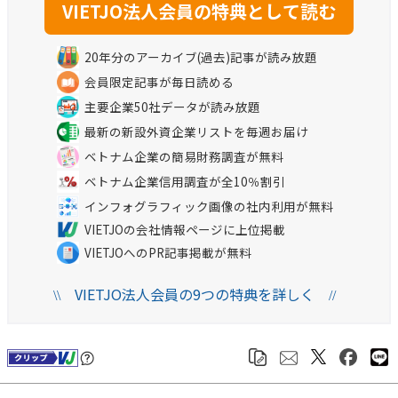
20年分のアーカイブ(過去)記事が読み放題
会員限定記事が毎日読める
主要企業50社データが読み放題
最新の新設外資企業リストを毎週お届け
ベトナム企業の簡易財務調査が無料
ベトナム企業信用調査が全10％割引
インフォグラフィック画像の社内利用が無料
VIETJOの会社情報ページに上位掲載
VIETJOへのPR記事掲載が無料
VIETJO法人会員の9つの特典を詳しく
\\
//