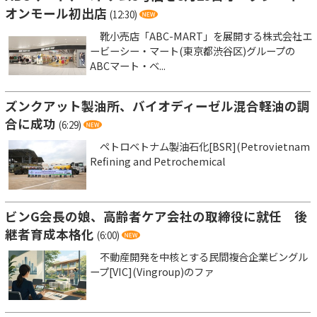
オンモール初出店
(12:30)
靴小売店「ABC-MART」を展開する株式会社エ
ービーシー・マート(東京都渋谷区)グループの
ABCマート・ベ...
ズンクアット製油所、バイオディーゼル混合軽油の調
合に成功
(6:29)
ペトロベトナム製油石化[BSR](Petrovietnam
Refining and Petrochemical
ビンG会長の娘、高齢者ケア会社の取締役に就任 後
継者育成本格化
(6:00)
不動産開発を中核とする民間複合企業ビングル
ープ[VIC](Vingroup)のファ