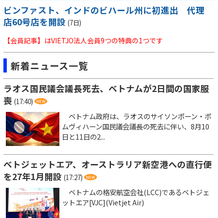
ビンファスト、インドのビハール州に初進出 代理
店60号店を開設
(7日)
【会員記事】はVIETJO法人会員9つの特典の1つです
新着ニュース一覧
ラオス国民議会議長死去、ベトナムが2日間の国家服
喪
(17:40)
ベトナム政府は、ラオスのサイソンポーン・ポ
ムヴィハーン国民議会議長の死去に伴い、8月10
日と11日の2...
ベトジェットエア、オーストラリア新空港への直行便
を27年1月開設
(17:27)
ベトナムの格安航空会社(LCC)であるベトジェ
ットエア[VJC](Vietjet Air)