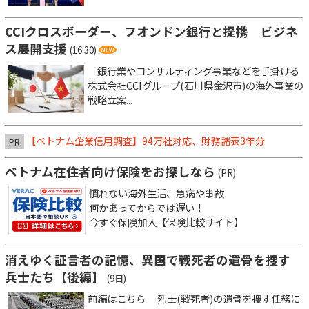
CCIクロスボーダー、フオンドン銀行と提携 ビジネ
ス展開支援
(16:30)
銀行業やコンサルティング事業などを手掛ける
株式会社CCIグループ(石川県金沢市)の海外事業の
戦略立案...
【ベトナム企業信用調査】94万社対応、財務諸表3年分
PR
ベトナム在住者向け保険をお探しなら
(PR)
慣れない海外生活、急病や事故
何かあってからでは遅い！
今すぐ保険加入【保険比較サイト】
消えゆく証言者の記憶、異国で戦死者の遺骨を捜す
兵士たち【後編】
(9日)
前編はこちら 烈士(戦死者)の遺骨を捜す任務に