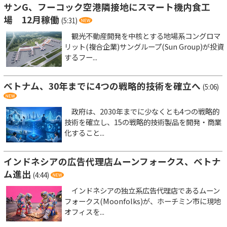
サンG、フーコック空港隣接地にスマート機内食工
場 12月稼働
(5:31)
観光不動産開発を中核とする地場系コングロマ
リット(複合企業)サングループ(Sun Group)が投資
するフー...
ベトナム、30年までに4つの戦略的技術を確立へ
(5:06)
政府は、2030年までに少なくとも4つの戦略的
技術を確立し、15の戦略的技術製品を開発・商業
化すること...
インドネシアの広告代理店ムーンフォークス、ベトナ
ム進出
(4:44)
インドネシアの独立系広告代理店であるムーン
フォークス(Moonfolks)が、ホーチミン市に現地
オフィスを...