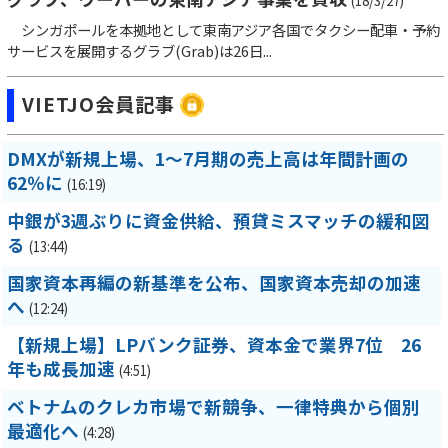
(18/3/27)
シンガポールを本拠地として東南アジア各国でタクシー配車・予約
サービスを展開するグラブ(Grab)は26日...
VIETJO会員記事
DMXが新規上場、1～7月期の売上高は年間計画の
62％に
(16:19)
中銀が3週ぶりに資金供給、預貸ミスマッチの緩和図
る
(13:44)
国家資本再編の新基準を公布、国家資本売却の加速
へ
(12:24)
【新規上場】LPバンク証券、資本金で業界7位 26
年も成長加速
(4:51)
ベトナムのクレカ市場で新競争、一律特典から個別
最適化へ
(4:28)