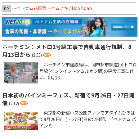
～ベトナム花図鑑～ネムノキ / Hợp hoan
PR
ホーチミン：メトロ2号線工事で自動車通行規制、8
月13日から
(3:55)
ホーチミン市建設局は、同市都市鉄道(メトロ)2
号線(ベンタイン～タムルオン間)の建設工事に伴
い、8月13...
日本初のバインミーフェス、新宿で9月26日・27日開
催
(2:12)
東京都の新宿中央公園ファンモアタイムひろば
で9月26日(土)・27日(日)の2日間、「ベトナム バ
インミー...