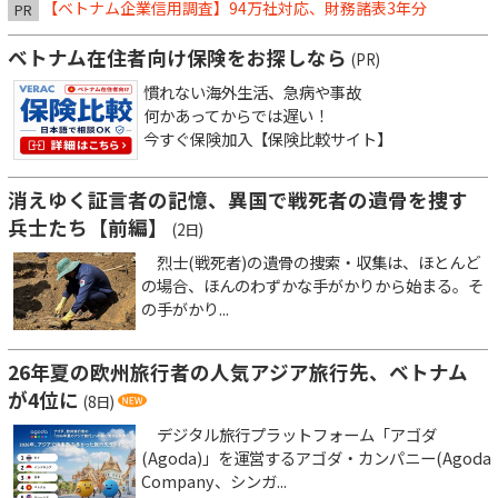
【ベトナム企業信用調査】94万社対応、財務諸表3年分
PR
ベトナム在住者向け保険をお探しなら
(PR)
慣れない海外生活、急病や事故
何かあってからでは遅い！
今すぐ保険加入【保険比較サイト】
消えゆく証言者の記憶、異国で戦死者の遺骨を捜す
兵士たち【前編】
(2日)
烈士(戦死者)の遺骨の捜索・収集は、ほとんど
の場合、ほんのわずかな手がかりから始まる。そ
の手がかり...
26年夏の欧州旅行者の人気アジア旅行先、ベトナム
が4位に
(8日)
デジタル旅行プラットフォーム「アゴダ
(Agoda)」を運営するアゴダ・カンパニー(Agoda
Company、シンガ...