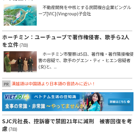
不動産開発を中核とする民間複合企業ビングル
ープ[VIC](Vingroup)子会社
ホーチミン：ユーチューブで著作権侵害、歌手ら2人
を立件
(7日)
ホーチミン市警察は5日、著作権・著作隣接権侵
害の容疑で、歌手のグエン・ティ・ヒエン容疑者
(女)と、...
漢越語は中国語より日本語の音読みに近い！
PR
SJC元社長、控訴審で禁固21年に減刑 被害回復を考
慮
(7日)