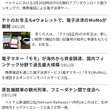
ベトナムにおける2月20日時点のiOS無料アプリダウンロード数ラ
ンキングで、携帯電話による電子決済サー...
テトのお年玉もeウォレットで、電子決済のMoMoが
展開
(19/1/25)
多くの人は、「テト(旧正月)のお年玉は、新し
い紙幣で縁起の良い記番号が相手に幸運をもたら
す。お年玉...
電子マネー「モモ」が海外から資金調達、国内フィ
ンテック分野で過去最大規模
(19/1/23)
携帯電話を通じた電子決済サービス(電子マネー)「モモ(MoMo)」
を運営するオンラインモバイルサービス社...
蒸気機関車の観光列車、フエ～ダナン間で復活へ
(18/11/24)
ベトナム鉄道総公社(Vietnam Railways＝VNR)はこのほど、北中
部地方トゥアティエン・フエ省フエ市～南...