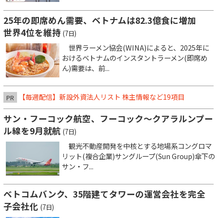
25年の即席めん需要、ベトナムは82.3億食に増加
世界4位を維持
(7日)
世界ラーメン協会(WINA)によると、2025年に
おけるベトナムのインスタントラーメン(即席め
ん)需要は、前...
【毎週配信】新設外資法人リスト 株主情報など19項目
PR
サン・フーコック航空、フーコック～クアラルンプー
ル線を9月就航
(7日)
観光不動産開発を中核とする地場系コングロマ
リット(複合企業)サングループ(Sun Group)傘下の
サン・フ...
ベトコムバンク、35階建てタワーの運営会社を完全
子会社化
(7日)