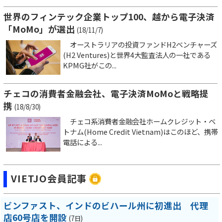
世界のフィンテック企業トップ100、越から電子決済
「MoMo」が選出
(18/11/7)
オーストラリアの投資ファンドH2ベンチャーズ
(H2 Ventures)と世界4大監査法人の一社である
KPMG社がこの...
チェコの消費者金融会社、電子決済MoMoと戦略提
携
(18/8/30)
チェコ系消費者金融会社ホームクレジット・ベ
トナム(Home Credit Vietnam)はこのほど、携帯
電話による...
VIETJO会員記事
ビンファスト、インドのビハール州に初進出 代理
店60号店を開設
(7日)