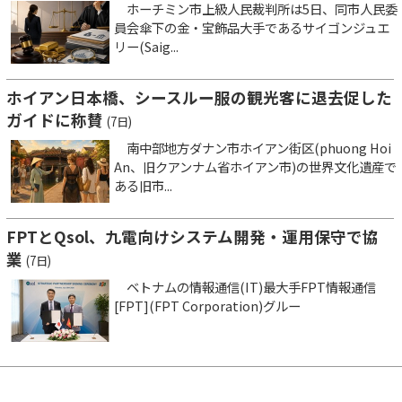
ホーチミン市上級人民裁判所は5日、同市人民委
員会傘下の金・宝飾品大手であるサイゴンジュエ
リー(Saig...
ホイアン日本橋、シースルー服の観光客に退去促した
ガイドに称賛
(7日)
南中部地方ダナン市ホイアン街区(phuong Hoi
An、旧クアンナム省ホイアン市)の世界文化遺産で
ある旧市...
FPTとQsol、九電向けシステム開発・運用保守で協
業
(7日)
ベトナムの情報通信(IT)最大手FPT情報通信
[FPT](FPT Corporation)グルー