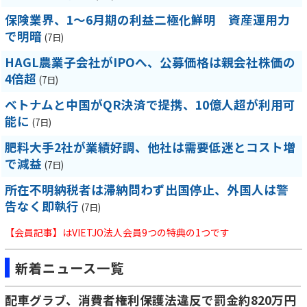
保険業界、1～6月期の利益二極化鮮明 資産運用力
で明暗
(7日)
HAGL農業子会社がIPOへ、公募価格は親会社株価の
4倍超
(7日)
ベトナムと中国がQR決済で提携、10億人超が利用可
能に
(7日)
肥料大手2社が業績好調、他社は需要低迷とコスト増
で減益
(7日)
所在不明納税者は滞納問わず出国停止、外国人は警
告なく即執行
(7日)
【会員記事】はVIETJO法人会員9つの特典の1つです
新着ニュース一覧
配車グラブ、消費者権利保護法違反で罰金約820万円