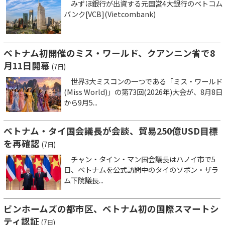
みずほ銀行が出資する元国営4大銀行のベトコム
バンク[VCB](Vietcombank)
ベトナム初開催のミス・ワールド、クアンニン省で8
月11日開幕
(7日)
世界3大ミスコンの一つである「ミス・ワールド
(Miss World)」の第73回(2026年)大会が、8月8日
から9月5...
ベトナム・タイ国会議長が会談、貿易250億USD目標
を再確認
(7日)
チャン・タイン・マン国会議長はハノイ市で5
日、ベトナムを公式訪問中のタイのソポン・ザラ
ム下院議長...
ビンホームズの都市区、ベトナム初の国際スマートシ
ティ認証
(7日)