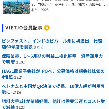
て、回復の兆しを見せている。建設省の報告によ
ると、2025...
VIETJO会員記事
ビンファスト、インドのビハール州に初進出 代理
店60号店を開設
(17:52)
保険業界、1～6月期の利益二極化鮮明 資産運用力
で明暗
(16:00)
HAGL農業子会社がIPOへ、公募価格は親会社株価の
4倍超
(13:24)
ベトナムと中国がQR決済で提携、10億人超が利用可
能に
(13:15)
肥料大手2社が業績好調、他社は需要低迷とコスト増
で減益
(11:20)