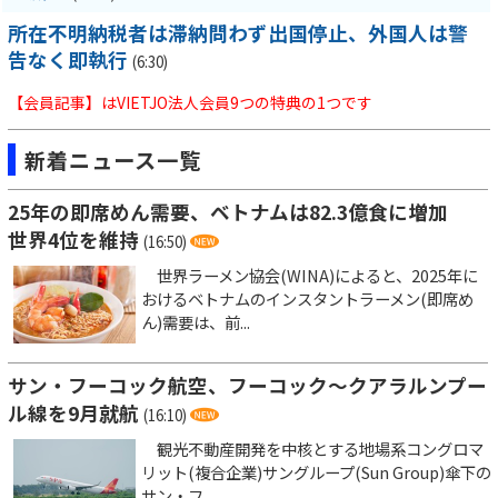
所在不明納税者は滞納問わず出国停止、外国人は警
告なく即執行
(6:30)
【会員記事】はVIETJO法人会員9つの特典の1つです
新着ニュース一覧
25年の即席めん需要、ベトナムは82.3億食に増加
世界4位を維持
(16:50)
世界ラーメン協会(WINA)によると、2025年に
おけるベトナムのインスタントラーメン(即席め
ん)需要は、前...
サン・フーコック航空、フーコック～クアラルンプー
ル線を9月就航
(16:10)
観光不動産開発を中核とする地場系コングロマ
リット(複合企業)サングループ(Sun Group)傘下の
サン・フ...