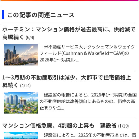
この記事の関連ニュース
ホーチミン：マンション価格が過去最高に、供給減で
高騰続く
(6/4)
米不動産サービス大手クッシュマン＆ウェイク
フィールド(Cushman & Wakefield＝C&W)の
2026年1～3月期レ...
1～3月期の不動産取引は減少、大都市で住宅価格上
昇続く
(4/14)
建設省の報告によると、2026年1～3月期の全国
の不動産供給は改善傾向にあるものの、価格の高
止まりや金...
マンション価格急騰、4割超の上昇も 建設省
(1/19)
建設省によると、2025年の不動産市場では、価