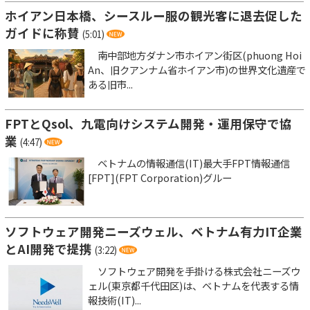
ホイアン日本橋、シースルー服の観光客に退去促した
ガイドに称賛
(5:01)
南中部地方ダナン市ホイアン街区(phuong Hoi
An、旧クアンナム省ホイアン市)の世界文化遺産で
ある旧市...
FPTとQsol、九電向けシステム開発・運用保守で協
業
(4:47)
ベトナムの情報通信(IT)最大手FPT情報通信
[FPT](FPT Corporation)グルー
ソフトウェア開発ニーズウェル、ベトナム有力IT企業
とAI開発で提携
(3:22)
ソフトウェア開発を手掛ける株式会社ニーズウ
ェル(東京都千代田区)は、ベトナムを代表する情
報技術(IT)...