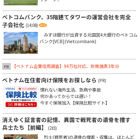
ベトコムバンク、35階建てタワーの運営会社を完全
子会社化
(14:08)
みずほ銀行が出資する元国営4大銀行のベトコム
バンク[VCB](Vietcombank)
【ベトナム企業信用調査】94万社対応、財務諸表3年分
PR
ベトナム在住者向け保険をお探しなら
(PR)
慣れない海外生活、急病や事故
何かあってからでは遅い！
今すぐ保険加入【保険比較サイト】
消えゆく証言者の記憶、異国で戦死者の遺骨を捜す
兵士たち【前編】
(2日)
烈士(戦死者)の遺骨の捜索・収集は、ほとんど