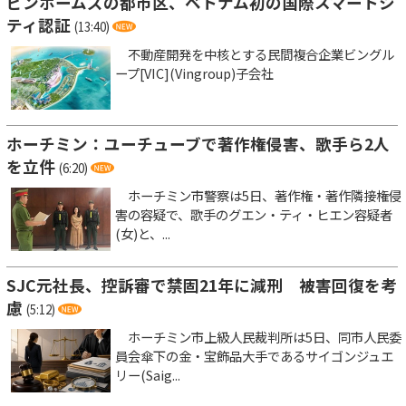
ビンホームズの都市区、ベトナム初の国際スマートシ
ティ認証
(13:40)
不動産開発を中核とする民間複合企業ビングル
ープ[VIC](Vingroup)子会社
ホーチミン：ユーチューブで著作権侵害、歌手ら2人
を立件
(6:20)
ホーチミン市警察は5日、著作権・著作隣接権侵
害の容疑で、歌手のグエン・ティ・ヒエン容疑者
(女)と、...
SJC元社長、控訴審で禁固21年に減刑 被害回復を考
慮
(5:12)
ホーチミン市上級人民裁判所は5日、同市人民委
員会傘下の金・宝飾品大手であるサイゴンジュエ
リー(Saig...