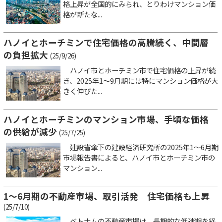
格上昇が全国的にみられ、とりわけマンション価
格が新たな...
ハノイとホーチミンで住宅価格の高騰続く、中間層
の負担拡大
(25/9/26)
ハノイ市とホーチミン市で住宅価格の上昇が続
き、2025年1～9月期には特にマンション価格が大
きく伸びた...
ハノイとホーチミンのマンション市場、手頃な価格
の供給が減少
(25/7/25)
建設省傘下の建設経済研究所の2025年1～6月期
市場報告書によると、ハノイ市とホーチミン市の
マンション...
1～6月期の不動産市場、取引活発 住宅価格も上昇
(25/7/10)
ベトナムの不動産市場は、長期的な低迷期を経