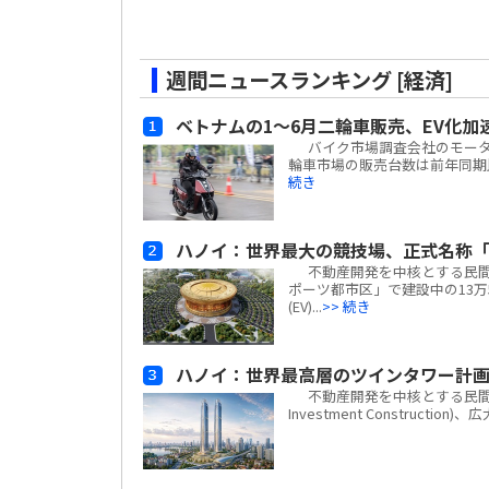
週間ニュースランキング [経済]
ベトナムの1～6月二輪車販売、EV化加
バイク市場調査会社のモーターサイ
輪車市場の販売台数は前年同期比
続き
ハノイ：世界最大の競技場、正式名称「
不動産開発を中核とする民間複合
ポーツ都市区」で建設中の13万
(EV)...
>> 続き
ハノイ：世界最高層のツインタワー計
不動産開発を中核とする民間複合企業
Investment Construc