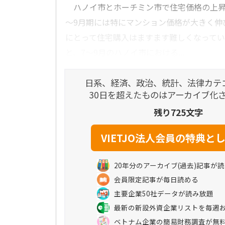
ハノイ市とホーチミン市で住宅価格の上昇が
～9月期には特にマンション価格が大きく伸
にとって住宅購入はますます難しくなって
と、7～9月のハノイ市における...
日系、経済、政治、統計、法律カテ
30日を超えたものはアーカイブ化
残り725文字
20年分のアーカイブ(過去)記事が
会員限定記事が毎日読める
主要企業50社データが読み放題
最新の新設外資企業リストを毎週
ベトナム企業の簡易財務調査が無