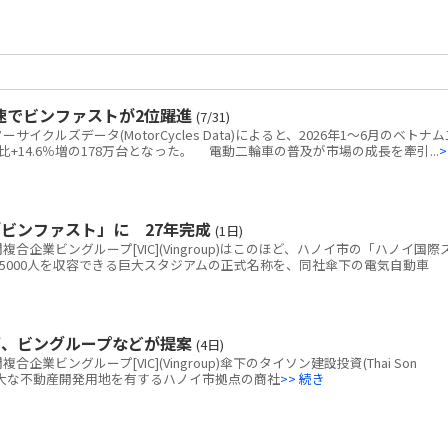
速でビンファストが2位躍進
(7/31)
クルズデータ(MotorCycles Data)によると、2026年1～6月のベトナム
+14.6％増の178万台となった。 電動二輪車の普及が市場の成長を牽引...
>
ビンファスト」に 27年完成
(1日)
企業ビングループ[VIC](Vingroup)はこのほど、ハノイ市の「ハノイ国際
5000人を収容できる巨大スタジアムの正式名称を、同社傘下の電気自動車
画、ビングループなどが提案
(4日)
ビングループ[VIC](Vingroup)傘下のタイソン建設投資(Thai Son
tion)、広大な不動産開発用地を有するハノイ市拠点の商社
>> 続き