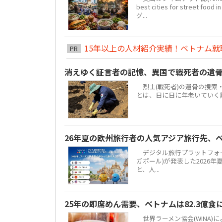
best cities for str
グ...
15年以上の人材紹介実績！ベトナム就職は
PR
消えゆく証言者の記憶、異国で戦死者の遺
烈士(戦死者)の遺骨の捜索
とは、日に日に年老いていく
26年夏の欧州旅行者の人気アジア旅行先、
デジタル旅行プラットフォーム「
ガポール)が発表した2026
と、人...
25年の即席めん需要、ベトナムは82.3億
世界ラーメン協会(WINA)