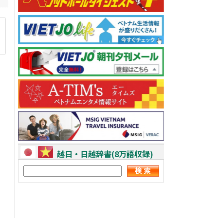
越日・日越辞書(8万語収録)