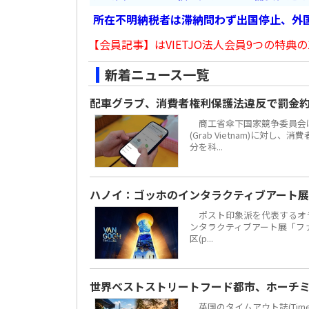
所在不明納税者は滞納問わず出国停止、外
【会員記事】はVIETJO法人会員9つの特典の
新着ニュース一覧
配車グラブ、消費者権利保護法違反で罰金約
商工省傘下国家競争委員会は
(Grab Vietnam)に対し
分を科...
ハノイ：ゴッホのインタラクティブアート展
ポスト印象派を代表するオラ
ンタラクティブアート展「ファン・
区(p...
世界ベストストリートフード都市、ホーチミ
英国のタイムアウト誌(Time 