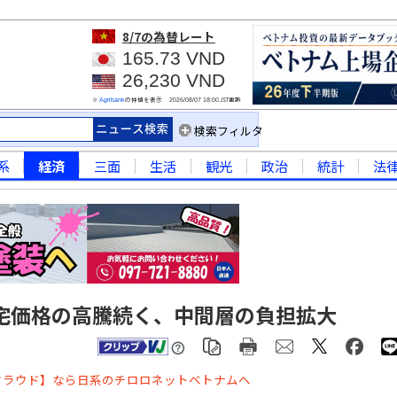
8/7
の為替レート
165.73 VND
26,230 VND
※
の仲値を表示
JST更新
Agribank
2026/08/07 18:00
検索フィルタ
系
経済
三面
生活
観光
政治
統計
法
宅価格の高騰続く、中間層の負担拡大
クラウド】なら日系のチロロネットベトナムへ