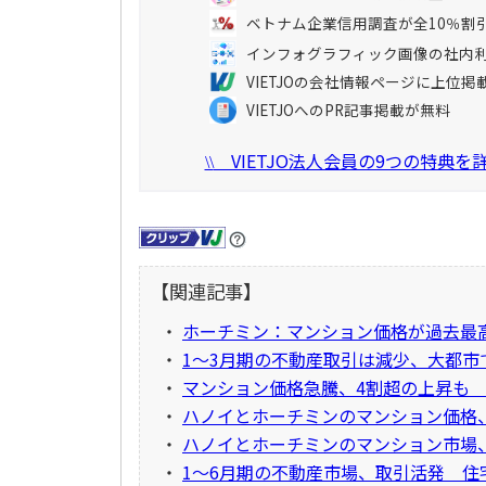
ベトナム企業信用調査が全10％割
インフォグラフィック画像の社内
VIETJOの会社情報ページに上位掲
VIETJOへのPR記事掲載が無料
VIETJO法人会員の9つの特典
\\
【関連記事】
・
ホーチミン：マンション価格が過去最
・
1～3月期の不動産取引は減少、大都市
・
マンション価格急騰、4割超の上昇も
・
ハノイとホーチミンのマンション価格、
・
ハノイとホーチミンのマンション市場
・
1～6月期の不動産市場、取引活発 住