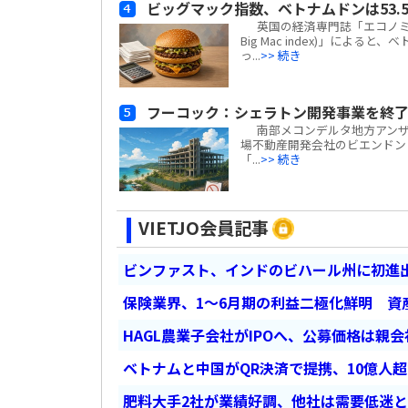
ビッグマック指数、ベトナムドンは53.5
英国の経済専門誌「エコノミスト(
Big Mac index)」による
っ...
>> 続き
フーコック：シェラトン開発事業を終了
南部メコンデルタ地方アンザン
場不動産開発会社のビエンドン・フー
「...
>> 続き
VIETJO会員記事
ビンファスト、インドのビハール州に初進出
保険業界、1～6月期の利益二極化鮮明 資
HAGL農業子会社がIPOへ、公募価格は親
ベトナムと中国がQR決済で提携、10億人
肥料大手2社が業績好調、他社は需要低迷