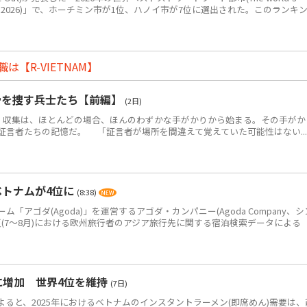
eet food in 2026)」で、ホーチミン市が1位、ハノイ市が7位に選出された。このランキ
【R-VIETNAM】
骨を捜す兵士たち【前編】
(2日)
・収集は、ほとんどの場合、ほんのわずかな手がかりから始まる。その手がか
証言者たちの記憶だ。 「証言者が場所を間違えて覚えていた可能性はない...
ベトナムが4位に
(8:38)
アゴダ(Agoda)」を運営するアゴダ・カンパニー(Agoda Company、シ
年夏(7～8月)における欧州旅行者のアジア旅行先に関する宿泊検索データによる
食に増加 世界4位を維持
(7日)
によると、2025年におけるベトナムのインスタントラーメン(即席めん)需要は、