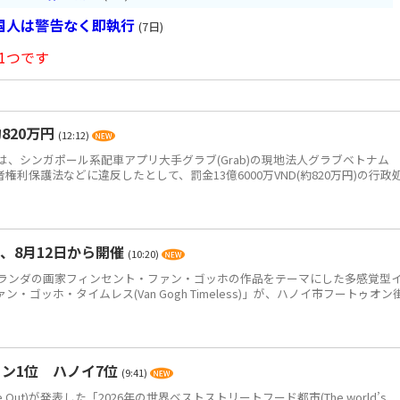
国人は警告なく即執行
(7日)
1つです
820万円
(12:12)
、シンガポール系配車アプリ大手グラブ(Grab)の現地法人グラブベトナム
、消費者権利保護法などに違反したとして、罰金13億6000万VND(約820万円)の行政
、8月12日から開催
(10:20)
ンダの画家フィンセント・ファン・ゴッホの作品をテーマにした多感覚型
ゴッホ・タイムレス(Van Gogh Timeless)」が、ハノイ市フートゥオン
ン1位 ハノイ7位
(9:41)
Out)が発表した「2026年の世界ベストストリートフード都市(The world’s