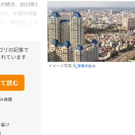
続き、2025年1
びた。中間所得層
いる。建設省による
ゴリの記事で
されています
イメージ写真
写真の拡大.
読み放題
お届け
料