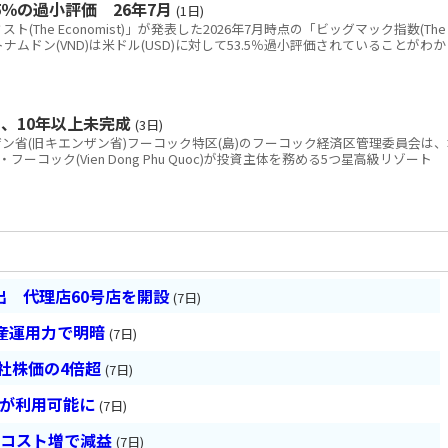
％の過小評価 26年7月
(1日)
The Economist)」が発表した2026年7月時点の「ビッグマック指数(The
と、ベトナムドン(VND)は米ドル(USD)に対して53.5％過小評価されていることがわか
、10年以上未完成
(3日)
省(旧キエンザン省)フーコック特区(島)のフーコック経済区管理委員会は、
コック(Vien Dong Phu Quoc)が投資主体を務める5つ星高級リゾート
 代理店60号店を開設
(7日)
産運用力で明暗
(7日)
会社株価の4倍超
(7日)
超が利用可能に
(7日)
とコスト増で減益
(7日)