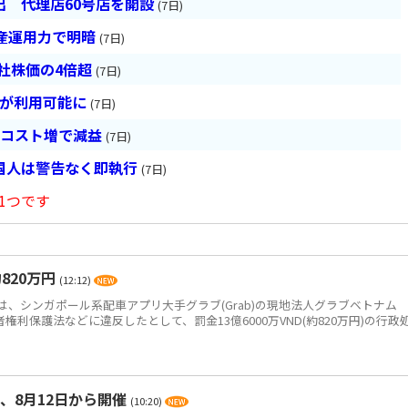
 代理店60号店を開設
(7日)
産運用力で明暗
(7日)
会社株価の4倍超
(7日)
超が利用可能に
(7日)
とコスト増で減益
(7日)
国人は警告なく即執行
(7日)
1つです
820万円
(12:12)
、シンガポール系配車アプリ大手グラブ(Grab)の現地法人グラブベトナム
、消費者権利保護法などに違反したとして、罰金13億6000万VND(約820万円)の行政
、8月12日から開催
(10:20)