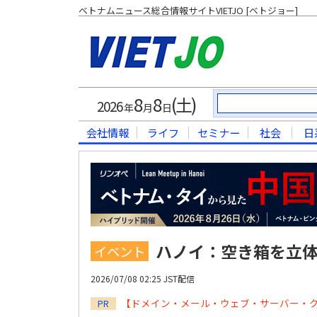
ベトナムニュース総合情報サイトVIETJO [ベトジョー]
8
8
(土)
2026
年
月
日
会社情報
ライフ
セミナー
社会
日
ハノイ：空き箱を立
イベント
2026/07/08 02:25 JST配信
【ドメイン・メール・ウェブ・サーバー・
PR