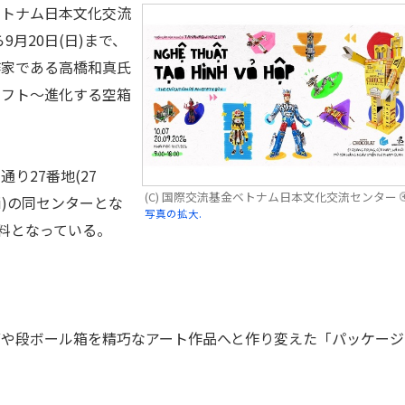
ベトナム日本文化交流
9月20日(日)まで、
作家である高橋和真氏
ラフト～進化する空箱
り27番地(27
(C) 国際交流基金ベトナム日本文化交流センター
Ha Noi)の同センターとな
写真の拡大.
無料となっている。
や段ボール箱を精巧なアート作品へと作り変えた「パッケージ