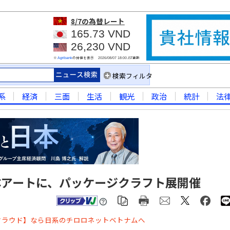
8/7
の為替レート
165.73 VND
26,230 VND
※
の仲値を表示
JST更新
Agribank
2026/08/07 18:00
検索フィルタ
系
経済
三面
生活
観光
政治
統計
法
体アートに、パッケージクラフト展開催
クラウド】なら日系のチロロネットベトナムへ