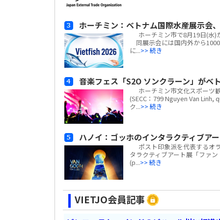
ホーチミン：ベトナム国際水産展示会、
ホーチミン市で8月19日(水)から
同展示会には国内外から100
に...
>> 続き
音楽フェス「S2O ソンクラーン」がベト
ホーチミン市文化スポーツ観
(SECC：799 Nguyen Van Li
ク...
>> 続き
ハノイ：ゴッホのインタラクティブアー
ポスト印象派を代表するオラ
タラクティブアート展「ファン・ゴッ
(p...
>> 続き
VIETJO会員記事