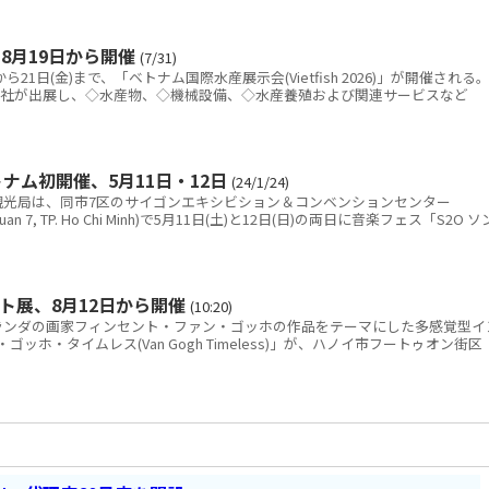
8月19日から開催
(7/31)
21日(金)まで、「ベトナム国際水産展示会(Vietfish 2026)」が開催される
0社が出展し、◇水産物、◇機械設備、◇水産養殖および関連サービスなど
ナム初開催、5月11日・12日
(24/1/24)
光局は、同市7区のサイゴンエキシビション＆コンベンションセンター
nh, quan 7, TP. Ho Chi Minh)で5月11日(土)と12日(日)の両日に音楽フェス「S2O ソ
ト展、8月12日から開催
(10:20)
ンダの画家フィンセント・ファン・ゴッホの作品をテーマにした多感覚型イ
ホ・タイムレス(Van Gogh Timeless)」が、ハノイ市フートゥオン街区