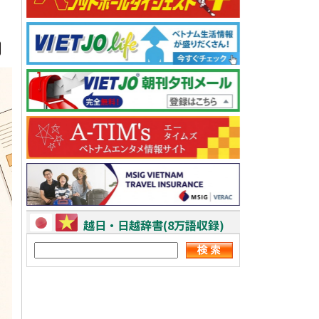
越日・日越辞書(8万語収録)