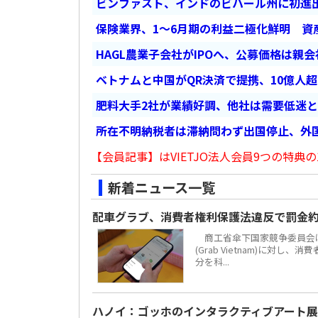
ビンファスト、インドのビハール州に初進出
保険業界、1～6月期の利益二極化鮮明 資
HAGL農業子会社がIPOへ、公募価格は親
ベトナムと中国がQR決済で提携、10億人
肥料大手2社が業績好調、他社は需要低迷
所在不明納税者は滞納問わず出国停止、外
【会員記事】はVIETJO法人会員9つの特典の
新着ニュース一覧
配車グラブ、消費者権利保護法違反で罰金約
商工省傘下国家競争委員会は
(Grab Vietnam)に対し
分を科...
ハノイ：ゴッホのインタラクティブアート展