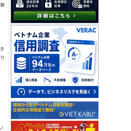
く新
き
作り
。
い