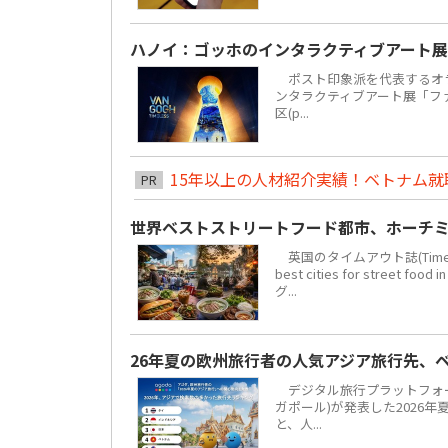
ハノイ：ゴッホのインタラクティブアート展
ポスト印象派を代表するオラ
ンタラクティブアート展「ファン・
区(p...
15年以上の人材紹介実績！ベトナム就職は
PR
世界ベストストリートフード都市、ホーチミ
英国のタイムアウト誌(Time 
best cities for str
グ...
26年夏の欧州旅行者の人気アジア旅行先、
デジタル旅行プラットフォーム「
ガポール)が発表した2026
と、人...