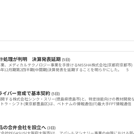
会計処理が判明 決算発表延期
(5日)
、メディカルテクノロジー事業を手掛けるNISSHA株式会社(京都府京都市)
26年12月期第2四半期(中間期)決算発表を延期することを明らかにした。 5
ドライバー育成で基本契約
(5日)
開する株式会社シンク・スリー(徳島県徳島市)と、特定技能向けの教材開発
kテトラ・シフト(東京都豊島区)は、ベトナムの情報通信(IT)最大手FPT情報通信
部品の合弁会社を設立へ
(3日)
社PEGASUS(大阪府大阪市)は、アパレルマシナリー事業の中国における部