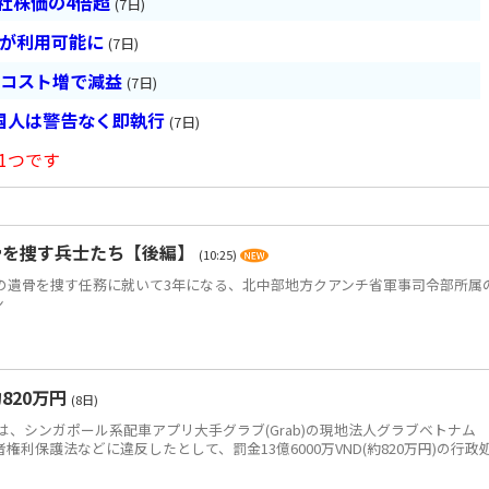
会社株価の4倍超
(7日)
超が利用可能に
(7日)
とコスト増で減益
(7日)
国人は警告なく即執行
(7日)
1つです
骨を捜す兵士たち【後編】
(10:25)
)の遺骨を捜す任務に就いて3年になる、北中部地方クアンチ省軍事司令部所属
ン
820万円
(8日)
、シンガポール系配車アプリ大手グラブ(Grab)の現地法人グラブベトナム
、消費者権利保護法などに違反したとして、罰金13億6000万VND(約820万円)の行政