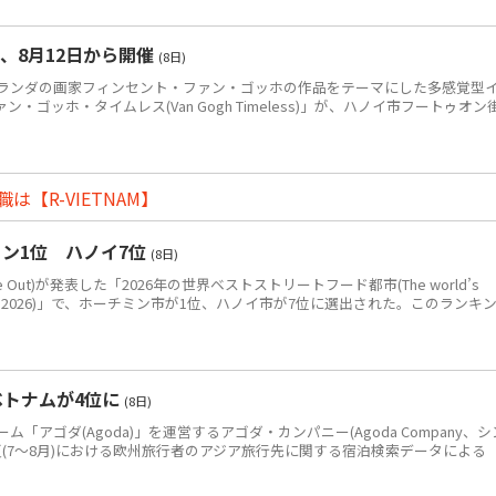
、8月12日から開催
(8日)
ンダの画家フィンセント・ファン・ゴッホの作品をテーマにした多感覚型
ゴッホ・タイムレス(Van Gogh Timeless)」が、ハノイ市フートゥオン
【R-VIETNAM】
ン1位 ハノイ7位
(8日)
Out)が発表した「2026年の世界ベストストリートフード都市(The world’s
eet food in 2026)」で、ホーチミン市が1位、ハノイ市が7位に選出された。このランキ
ベトナムが4位に
(8日)
アゴダ(Agoda)」を運営するアゴダ・カンパニー(Agoda Company、シ
年夏(7～8月)における欧州旅行者のアジア旅行先に関する宿泊検索データによる