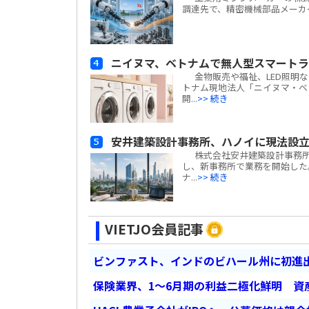
調達先で、精密機械部品メーカーの天津宝淶精
ニイヌマ、ベトナムで無人型スマート
金物販売や福祉、LED照明な
トナム現地法人「ニイヌマ・ベトナ
開...
>> 続き
安井建築設計事務所、ハノイに現法設
株式会社安井建築設計事務所(
し、新事務所で業務を開始した
ナ...
>> 続き
VIETJO会員記事
ビンファスト、インドのビハール州に初進出
保険業界、1～6月期の利益二極化鮮明 資