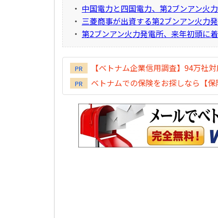
・
中国電力と四国電力、第2ブンアン火
・
三菱商事が出資する第2ブンアン火力発
・
第2ブンアン火力発電所、来年初頭に
【ベトナム企業信用調査】94万社
PR
ベトナムでの保険をお探しなら【保険
PR