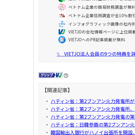
ベトナム企業の簡易財務調査が無
ベトナム企業信用調査が全10％割
インフォグラフィック画像の社内
VIETJOの会社情報ページに上位掲
VIETJOへのPR記事掲載が無料
VIETJO法人会員の9つの特典
\\
【関連記事】
・
ハティン省：第2ブンアン火力発電所
・
ハティン省：第2ブンアン火力発電所、
・
ハティン省：第2ブンアン火力発電の第
・
ハティン省：日韓参画の第2ブンアン火
・
韓国輸出入銀行がハノイ出張所を開設