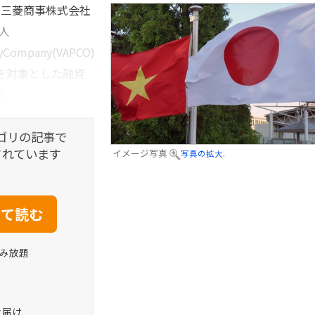
、三菱商事株式会社
人
tyCompany(VAPCO)
を対象とした融資
...
ゴリの記事で
されています
イメージ写真
写真の拡大.
読み放題
お届け