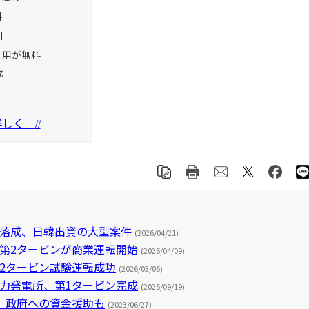
料
引
利用が無料
載
を詳しく
//
が落成、日韓出資の大型案件
(2026/04/21)
第2タービンが商業運転開始
(2026/04/09)
2タービン試験運転成功
(2026/03/06)
力発電所、第1タービン完成
(2025/09/19)
、政府への資金援助も
(2023/06/27)