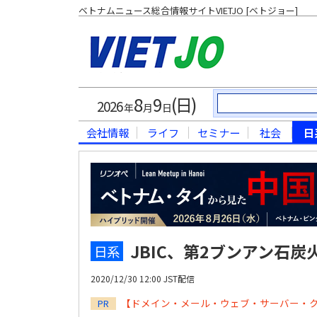
ベトナムニュース総合情報サイトVIETJO [ベトジョー]
8
9
(日)
2026
年
月
日
会社情報
ライフ
セミナー
社会
日
JBIC、第2ブンアン石炭
日系
2020/12/30 12:00 JST配信
【ドメイン・メール・ウェブ・サーバー・
PR