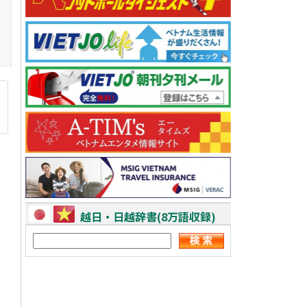
越日・日越辞書(8万語収録)