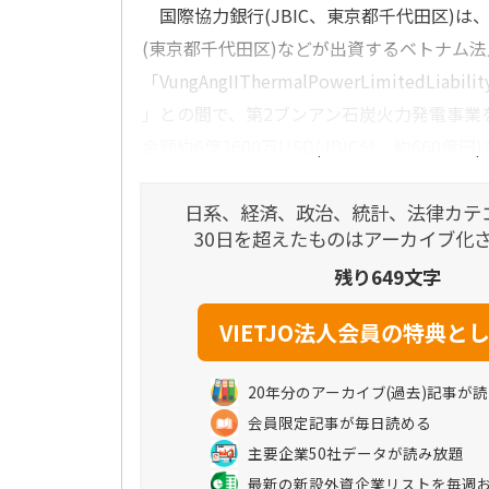
国際協力銀行(JBIC、東京都千代田区)は
(東京都千代田区)などが出資するベトナム法
「VungAngIIThermalPowerLimitedLiabili
」との間で、第2ブンアン石炭火力発電事業
金額約6億3600万USD(JBIC分、約660億円)を
日系、経済、政治、統計、法律カテ
30日を超えたものはアーカイブ化
残り649文字
20年分のアーカイブ(過去)記事が
会員限定記事が毎日読める
主要企業50社データが読み放題
最新の新設外資企業リストを毎週