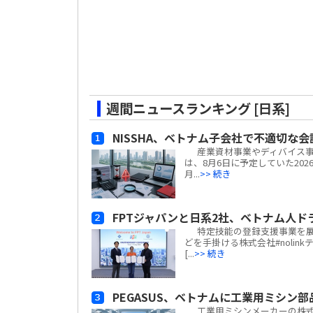
週間ニュースランキング [日系]
NISSHA、ベトナム子会社で不適切な
産業資材事業やディバイス事業
は、8月6日に予定していた20
月...
>> 続き
FPTジャパンと日系2社、ベトナム人
特定技能の登録支援事業を展
どを手掛ける株式会社#nolin
[...
>> 続き
PEGASUS、ベトナムに工業用ミシン
工業用ミシンメーカーの株式会