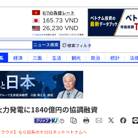
8/7
の為替レート
165.73 VND
26,230 VND
※
の仲値を表示
JST更新
Agribank
2026/08/07 18:00
検索フィルタ
系
経済
三面
生活
観光
政治
統計
法
火力発電に1840億円の協調融資
クラウド】なら日系のチロロネットベトナムへ