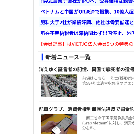
HAGL農業子会社がIPOへ、公募価格は親
ベトナムと中国がQR決済で提携、10億人
肥料大手2社が業績好調、他社は需要低迷
所在不明納税者は滞納問わず出国停止、外
【会員記事】はVIETJO法人会員9つの特典の
新着ニュース一覧
消えゆく証言者の記憶、異国で戦死者の遺
前編はこちら 烈士(戦死者
第584烈士遺骨収集隊のグエ
配車グラブ、消費者権利保護法違反で罰金約
商工省傘下国家競争委員会は
(Grab Vietnam)に対し
分を科...