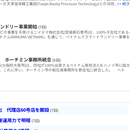
工集団(Tianjin Baolai Precision Technology)との共同...
>> 続き
ランドリー事業開始
(7日)
どの事業を手掛けるニイヌマ株式会社(宮城県石巻市)は、100％子会社である
ム(NIINUMA VIETNAM)」を通じて、ベトナムでスマートランドリー事業を
立 ホーチミン事務所統合
(5日)
大阪府大阪市)は、同社が100％出資するベトナム現地法人をハノイ市に設立
。これに伴い、ホーチミン市の駐在員事務所を新会社に統合した。 ベト
 代理店60号店を開設
(7日)
産運用力で明暗
(7日)