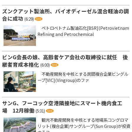
ズンクアット製油所、バイオディーゼル混合軽油の調
合に成功
(6:29)
ペトロベトナム製油石化[BSR](Petrovietnam
Refining and Petrochemical
ビンG会長の娘、高齢者ケア会社の取締役に就任 後
継者育成本格化
(6:00)
不動産開発を中核とする民間複合企業ビングル
ープ[VIC](Vingroup)のファ
サンG、フーコック空港隣接地にスマート機内食工
場 12月稼働
(5:31)
観光不動産開発を中核とする地場系コングロマ
リット(複合企業)サングループ(Sun Group)が投資