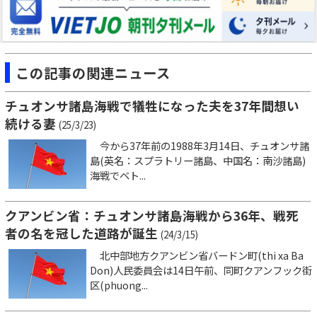
この記事の関連ニュース
チュオンサ諸島海戦で犠牲になった夫を37年間想い
続ける妻
(25/3/23)
今から37年前の1988年3月14日、チュオンサ諸
島(英名：スプラトリー諸島、中国名：南沙諸島)
海戦でベト...
クアンビン省：チュオンサ諸島海戦から36年、戦死
者の名を冠した道路が誕生
(24/3/15)
北中部地方クアンビン省バードン町(thi xa Ba
Don)人民委員会は14日午前、同町クアンフック街
区(phuong...