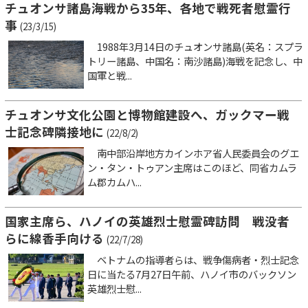
チュオンサ諸島海戦から35年、各地で戦死者慰霊行
事
(23/3/15)
1988年3月14日のチュオンサ諸島(英名：スプラ
トリー諸島、中国名：南沙諸島)海戦を記念し、中
国軍と戦...
チュオンサ文化公園と博物館建設へ、ガックマー戦
士記念碑隣接地に
(22/8/2)
南中部沿岸地方カインホア省人民委員会のグエ
ン・タン・トゥアン主席はこのほど、同省カムラ
ム郡カムハ...
国家主席ら、ハノイの英雄烈士慰霊碑訪問 戦没者
らに線香手向ける
(22/7/28)
ベトナムの指導者らは、戦争傷病者・烈士記念
日に当たる7月27日午前、ハノイ市のバックソン
英雄烈士慰...