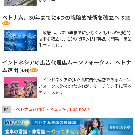
するフー...
ベトナム、30年までに4つの戦略的技術を確立へ
(5:06)
政府は、2030年までに少なくとも4つの戦略的
技術を確立し、15の戦略的技術製品を開発・商業
化すること...
インドネシアの広告代理店ムーンフォークス、ベトナ
ム進出
(4:44)
インドネシアの独立系広告代理店であるムーン
フォークス(Moonfolks)が、ホーチミン市に現地
オフィスを...
～ベトナム花図鑑～ネムノキ / Hợp hoan
PR