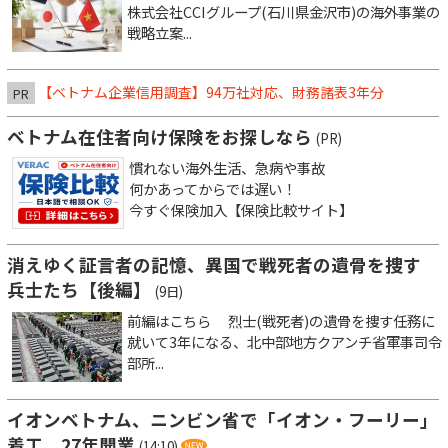
株式会社CCIグループ(石川県金沢市)の海外事業の
戦略立案...
【ベトナム企業信用調査】94万社対応、財務諸表3年分
PR
ベトナム在住者向け保険をお探しなら
(PR)
慣れない海外生活、急病や事故
何かあってからでは遅い！
今すぐ保険加入【保険比較サイト】
消えゆく証言者の記憶、異国で戦死者の遺骨を捜す
兵士たち【後編】
(9日)
前編はこちら 烈士(戦死者)の遺骨を捜す任務に
就いて3年になる、北中部地方クアンチ省軍事司令
部所...
イオンベトナム、ニンビン省で「イオン・フーリー」
着工 27年開業
(14:10)