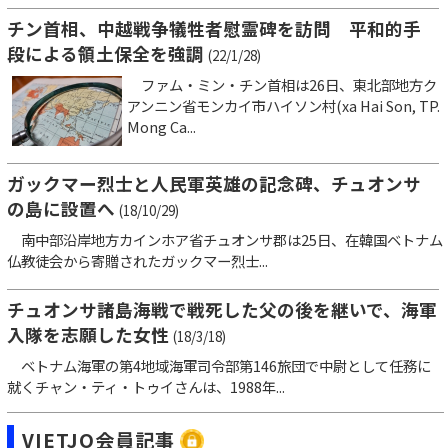
チン首相、中越戦争犠牲者慰霊碑を訪問 平和的手
段による領土保全を強調
(22/1/28)
ファム・ミン・チン首相は26日、東北部地方ク
アンニン省モンカイ市ハイソン村(xa Hai Son, TP.
Mong Ca...
ガックマー烈士と人民軍英雄の記念碑、チュオンサ
の島に設置へ
(18/10/29)
南中部沿岸地方カインホア省チュオンサ郡は25日、在韓国ベトナム
仏教徒会から寄贈されたガックマー烈士...
チュオンサ諸島海戦で戦死した父の後を継いで、海軍
入隊を志願した女性
(18/3/18)
ベトナム海軍の第4地域海軍司令部第146旅団で中尉として任務に
就くチャン・ティ・トゥイさんは、1988年...
VIETJO会員記事