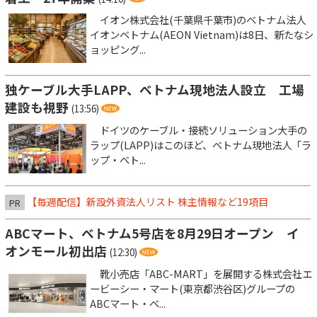
イオン株式会社(千葉県千葉市)のベトナム法人
イオンベトナム(AEON Vietnam)は8日、新たなシ
ョッピング...
独ケーブル大手LAPP、ベトナム現地法人設立 工場
建設も視野
(13:56)
ドイツのケーブル・接続ソリューション大手の
ラップ(LAPP)はこのほど、ベトナム現地法人「ラ
ップ・ベト...
【毎週配信】新設外資法人リスト 株主情報など19項目
PR
ABCマート、ベトナム5号店を8月29日オープン イ
オンモール初出店
(12:30)
靴小売店「ABC-MART」を展開する株式会社エ
ービーシー・マート(東京都渋谷区)グループの
ABCマート・ベ...