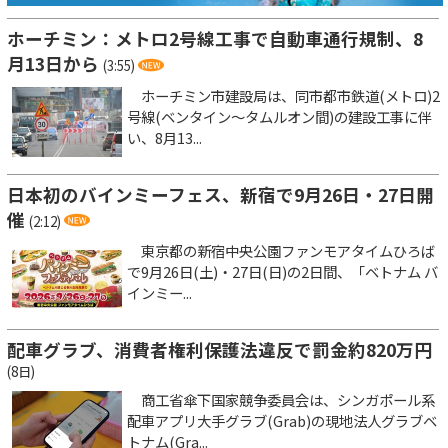
ホーチミン：メトロ2号線工事で自動車通行規制、8
月13日から
(3:55)
ホーチミン市建設局は、同市都市鉄道(メトロ)2
号線(ベンタイン～タムルオン間)の建設工事に伴
い、8月13...
日本初のバインミーフェス、新宿で9月26日・27日開
催
(2:12)
東京都の新宿中央公園ファンモアタイムひろば
で9月26日(土)・27日(日)の2日間、「ベトナム バ
インミー...
配車グラブ、消費者権利保護法違反で罰金約820万円
(8日)
商工省傘下国家競争委員会は、シンガポール系
配車アプリ大手グラブ(Grab)の現地法人グラブベ
トナム(Gra...