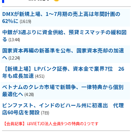
DMXが新規上場、1～7月期の売上高は年間計画の
62％に
(16:19)
中銀が3週ぶりに資金供給、預貸ミスマッチの緩和図
る
(13:44)
国家資本再編の新基準を公布、国家資本売却の加速
へ
(12:24)
【新規上場】LPバンク証券、資本金で業界7位 26
年も成長加速
(4:51)
ベトナムのクレカ市場で新競争、一律特典から個別
最適化へ
(4:28)
ビンファスト、インドのビハール州に初進出 代理
店60号店を開設
(7日)
【会員記事】はVIETJO法人会員9つの特典の1つです