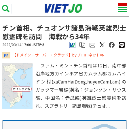
チン首相、チュオンサ諸島海戦英雄烈士
慰霊碑を訪問 海戦から34年
2022/03/14 17:00 JST配信
​​​​​​​【ドメイン・サーバー・クラウド】by チロロネットVN
PR
ファム・ミン・チン首相は12日、南中部
沿岸地方カインホア省カムラム郡カムハイ
ドン村(xaCamHaiDong,huyenCamLam)の
ガックマー岩礁(英名：ジョンソン・サウス
礁、中国名：赤瓜礁)英雄烈士慰霊碑を訪
れ、スプラトリー諸島海戦(チュオ...