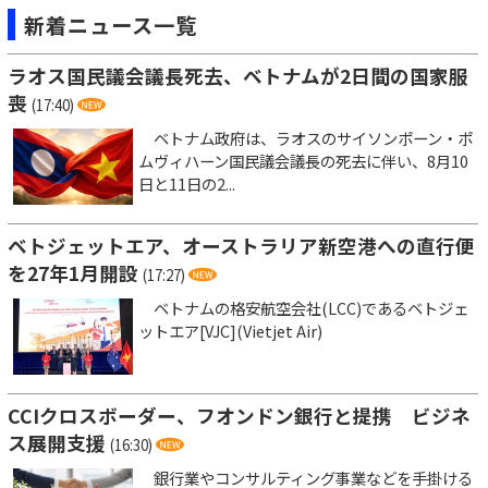
新着ニュース一覧
ラオス国民議会議長死去、ベトナムが2日間の国家服
喪
(17:40)
ベトナム政府は、ラオスのサイソンポーン・ポ
ムヴィハーン国民議会議長の死去に伴い、8月10
日と11日の2...
ベトジェットエア、オーストラリア新空港への直行便
を27年1月開設
(17:27)
ベトナムの格安航空会社(LCC)であるベトジェ
ットエア[VJC](Vietjet Air)
CCIクロスボーダー、フオンドン銀行と提携 ビジネ
ス展開支援
(16:30)
銀行業やコンサルティング事業などを手掛ける