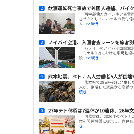
飲酒運転死亡事故で外国人逮捕、バイ
南中部地方カインホア省警察
させたとして、ホテルの受付係
人...
>> 続き
ノイバイ空港、入国審査レーンを旅客
ハノイ市のノイバイ国際空港は
ーミナル(T2)における車両動
設...
>> 続き
熊本地震、ベトナム人労働者5人が倒壊
熊本県で28日午後に発生した
人が、倒壊した家屋から高齢の日
続き
27年テト休暇は7連休か10連休、26年
内務省は、2026年のベトナ
案を関係機関に提示し、意見聴取を
き