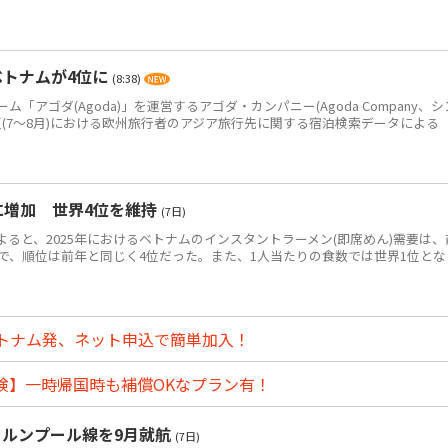
ベトナムが4位に
(8:38)
アゴダ(Agoda)」を運営するアゴダ・カンパニー(Agoda Company、シ
年夏(7～8月)における欧州旅行者のアジア旅行先に関する宿泊検索データによる
食に増加 世界4位を維持
(7日)
によると、2025年におけるベトナムのインスタントラーメン(即席めん)需要は、
0万食で、順位は前年と同じく4位だった。また、1人当たりの食数では世界1位とな
トナム発、ネット申込で簡単加入！
険】一時帰国時も補償OKなプラン有！
ラルンプール線を9月就航
(7日)