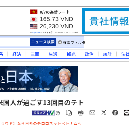
8/7
の為替レート
165.73 VND
26,230 VND
※
の仲値を表示
JST更新
Agribank
2026/08/07 18:00
検索フィルタ
系
経済
三面
生活
観光
政治
統計
法
米国人が過ごす13回目のテト
クラウド】なら日系のチロロネットベトナムへ