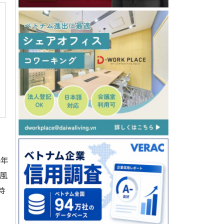
毎年
風
時