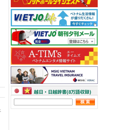
越日・日越辞書(8万語収録)
ニ