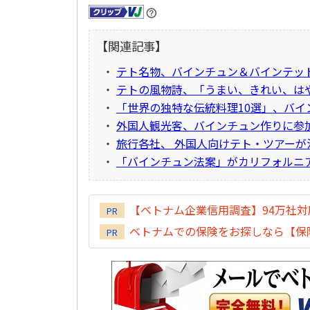
【関連記事】
・
テト名物、バインチュン＆バインテッ
・
テトの風物詩、「うまい、きれい、は
・
「世界の独特な伝統料理10選」、バイ
・
外国人観光客、バインチュン作りに参
・
旅行各社、 外国人向けテト・ツアーが
・
「バインチュン法案」がカリフォルニ
【ベトナム企業信用調査】94万社
PR
ベトナムでの保険をお探しなら【保険
PR