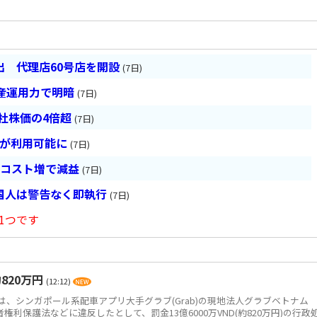
 代理店60号店を開設
(7日)
産運用力で明暗
(7日)
会社株価の4倍超
(7日)
超が利用可能に
(7日)
とコスト増で減益
(7日)
国人は警告なく即執行
(7日)
1つです
820万円
(12:12)
、シンガポール系配車アプリ大手グラブ(Grab)の現地法人グラブベトナム
、消費者権利保護法などに違反したとして、罰金13億6000万VND(約820万円)の行政