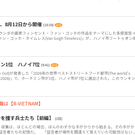
、8月12日から開催
(10:20)
ンダの画家フィンセント・ファン・ゴッホの作品をテーマにした多感覚型
ゴッホ・タイムレス(Van Gogh Timeless)」が、ハノイ市フートゥオン
ン1位 ハノイ7位
(9:41)
Out)が発表した「2026年の世界ベストストリートフード都市(The world’s
eet food in 2026)」で、ホーチミン市が1位、ハノイ市が7位に選出された。このランキ
【R-VIETNAM】
骨を捜す兵士たち【前編】
(2日)
・収集は、ほとんどの場合、ほんのわずかな手がかりから始まる。その手がか
証言者たちの記憶だ。 「証言者が場所を間違えて覚えていた可能性はない...