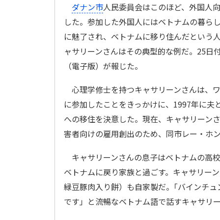
ダナン市
人民委員会はこのほど、外国人
した。参加した外国人にはベトナムの暮ら
に魅了され、ベトナムに移り住んだという
ャサリーンさんはその典型的な例だ。25日
（電子版）が報じた。
心理学修士を持つキャサリーンさんは、ワ
に参加したことをきっかけに、1997年に夫
への移住を決意した。現在、キャサリーン
害者向けの雇用創出のため、同市レー・ホ
キャサリーンさんの息子はベトナムの高校
ベトナムに戻り家族と過ごす。キャサリー
緑豆豚肉入り餅）も自家製だ。｢バインチュ
です」と流暢なベトナム語で話すキャサリ