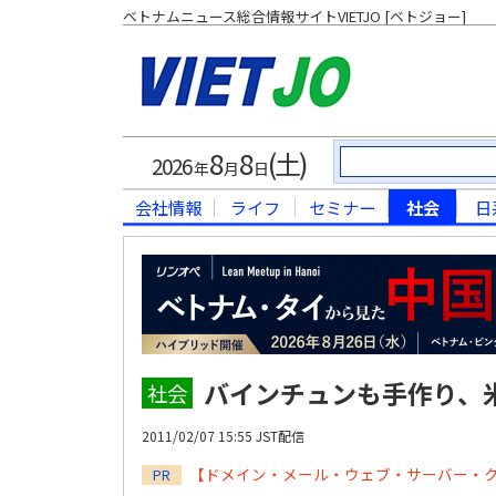
ベトナムニュース総合情報サイトVIETJO [ベトジョー]
8
8
(土)
2026
年
月
日
会社情報
ライフ
セミナー
社会
日
バインチュンも手作り、
社会
2011/02/07 15:55 JST配信
【ドメイン・メール・ウェブ・サーバー・
PR