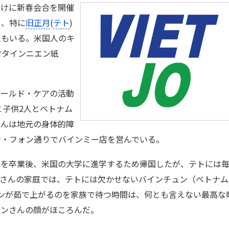
向けに新春会合を開催
し、特に
旧正月
(
テト
)
人もいる。米国人のキ
付タインニエン紙
ールド・ケアの活動
と子供2人とベトナム
さんは地元の身体的障
ン・フォン通りでバインミー店を営んでいる。
を卒業後、米国の大学に進学するため帰国したが、テトには
ンさんの家庭では、テトには欠かせないバインチュン（ベトナム
ンが茹で上がるのを家族で待つ時間は、何とも言えない最高な
ーンさんの顔がほころんだ。