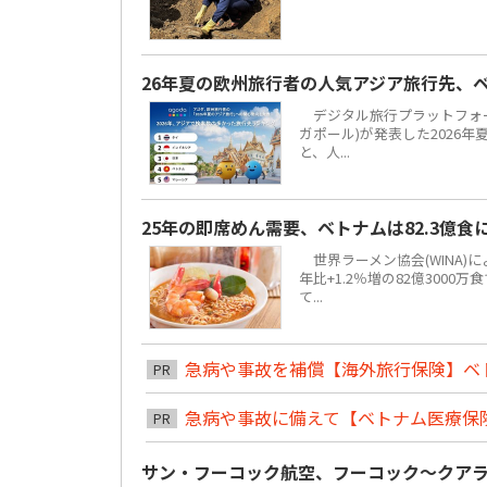
26年夏の欧州旅行者の人気アジア旅行先、
デジタル旅行プラットフォーム「
ガポール)が発表した2026
と、人...
25年の即席めん需要、ベトナムは82.3億
世界ラーメン協会(WINA)
年比+1.2％増の82億300
て...
急病や事故を補償【海外旅行保険】ベ
PR
急病や事故に備えて【ベトナム医療保
PR
サン・フーコック航空、フーコック～クア