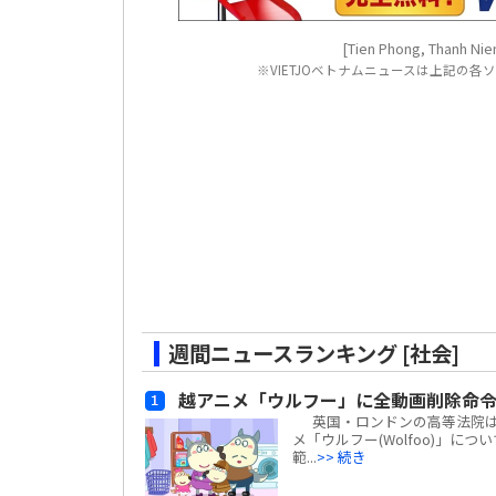
[Tien Phong, Thanh Nien
※VIETJOベトナムニュースは上記の
週間ニュースランキング [社会]
越アニメ「ウルフー」に全動画削除命
英国・ロンドンの高等法院は、ベ
メ「ウルフー(Wolfoo)」につ
範...
>> 続き