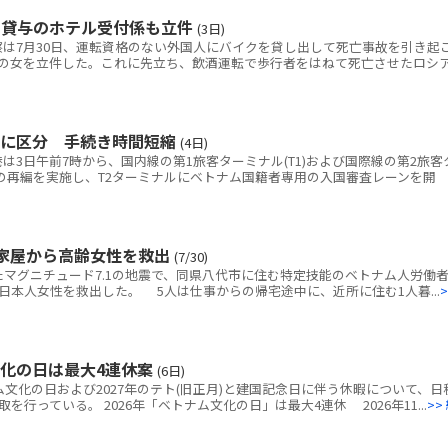
ク貸与のホテル受付係も立件
(3日)
は7月30日、運転資格のない外国人にバイクを貸し出して死亡事故を引き起
の女を立件した。これに先立ち、飲酒運転で歩行者をはねて死亡させたロシ
別に区分 手続き時間短縮
(4日)
3日午前7時から、国内線の第1旅客ターミナル(T1)および国際線の第2旅客
線の再編を実施し、T2ターミナルにベトナム国籍者専用の入国審査レーンを開
家屋から高齢女性を救出
(7/30)
マグニチュード7.1の地震で、同県八代市に住む特定技能のベトナム人労働者
本人女性を救出した。 5人は仕事からの帰宅途中に、近所に住む1人暮...
>
文化の日は最大4連休案
(6日)
ム文化の日および2027年のテト(旧正月)と建国記念日に伴う休暇について、日
行っている。 2026年「ベトナム文化の日」は最大4連休 2026年11...
>>