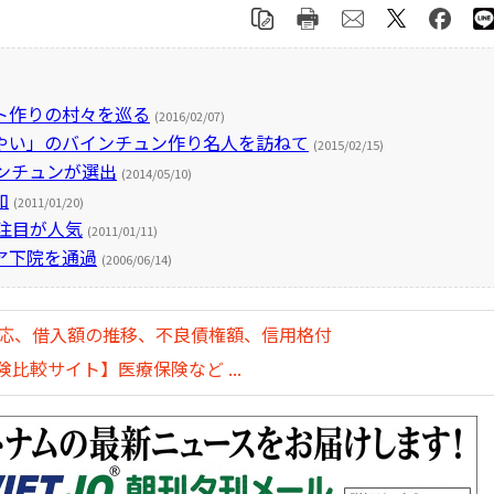
ト作りの村々を巡る
(2016/02/07)
やい」のバインチュン作り名人を訪ねて
(2015/02/15)
ンチュンが選出
(2014/05/10)
加
(2011/01/20)
注目が人気
(2011/01/11)
ア下院を通過
(2006/06/14)
対応、借入額の推移、不良債権額、信用格付
比較サイト】医療保険など ...