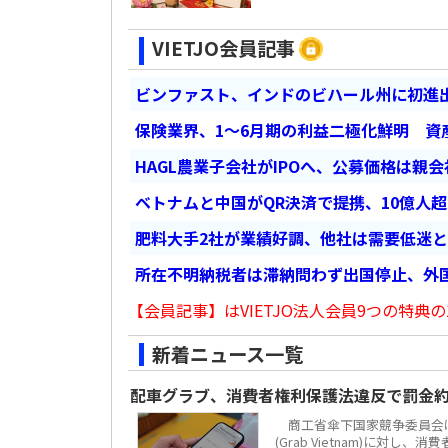
VIETJO会員記事
ビンファスト、インドのビハール州に初進出
保険業界、1～6月期の利益二極化鮮明 資
HAGL農業子会社がIPOへ、公募価格は親
ベトナムと中国がQR決済で提携、10億人
肥料大手2社が業績好調、他社は需要低迷
所在不明納税者は滞納問わず出国停止、外
【会員記事】はVIETJO法人会員9つの特典の
新着ニュース一覧
配車グラブ、消費者権利保護法違反で罰金約
商工省傘下国家競争委員会は
(Grab Vietnam)に対し