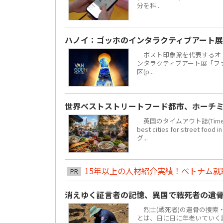
分を科...
ハノイ：ゴッホのインタラクティブアート展
ポスト印象派を代表するオラ
ンタラクティブアート展「ファン・
区(p...
世界ベストストリートフード都市、ホーチミ
英国のタイムアウト誌(Time 
best cities for str
グ...
15年以上の人材紹介実績！ベトナム就職は
PR
消えゆく証言者の記憶、異国で戦死者の遺
烈士(戦死者)の遺骨の捜索
とは、日に日に年老いていく