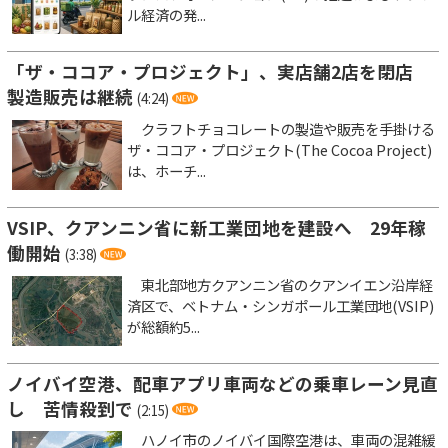
ル経済の発...
「ザ・ココア・プロジェクト」、実店舗2店を閉店
製造販売は継続
(4:24)
クラフトチョコレートの製造や販売を手掛ける
ザ・ココア・プロジェクト(The Cocoa Project)
は、ホーチ...
VSIP、クアンニン省に新工業団地を建設へ 29年稼
働開始
(3:38)
東北部地方クアンニン省のクアンイエン沿岸経
済区で、ベトナム・シンガポール工業団地(VSIP)
が総額約5...
ノイバイ空港、配車アプリ車両などの乗車レーン見直
し 苦情殺到で
(2:15)
ハノイ市のノイバイ国際空港は、車両の混雑緩