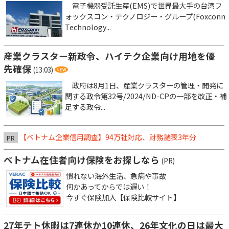
電子機器受託生産(EMS)で世界最大手の台湾フ
ォックスコン・テクノロジー・グループ(Foxconn
Technology...
産業クラスター新政令、ハイテク企業向け用地を優
先確保
(13:03)
政府は8月1日、産業クラスターの管理・開発に
関する政令第32号/2024/ND-CPの一部を改正・補
足する政令...
【ベトナム企業信用調査】94万社対応、財務諸表3年分
PR
ベトナム在住者向け保険をお探しなら
(PR)
慣れない海外生活、急病や事故
何かあってからでは遅い！
今すぐ保険加入【保険比較サイト】
27年テト休暇は7連休か10連休、26年文化の日は最大