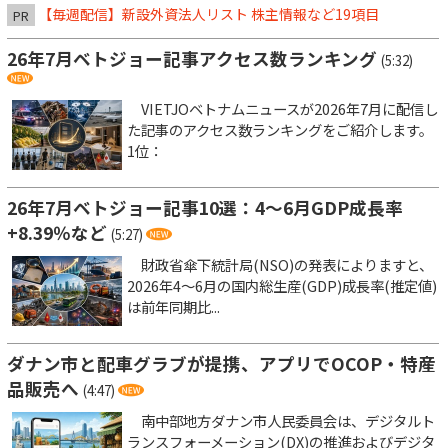
【毎週配信】新設外資法人リスト 株主情報など19項目
PR
26年7月ベトジョー記事アクセス数ランキング
(5:32)
VIETJOベトナムニュースが2026年7月に配信し
た記事のアクセス数ランキングをご紹介します。
1位：
26年7月ベトジョー記事10選：4～6月GDP成長率
+8.39％など
(5:27)
財政省傘下統計局(NSO)の発表によりますと、
2026年4～6月の国内総生産(GDP)成長率(推定値)
は前年同期比...
ダナン市と配車グラブが提携、アプリでOCOP・特産
品販売へ
(4:47)
南中部地方ダナン市人民委員会は、デジタルト
ランスフォーメーション(DX)の推進およびデジタ