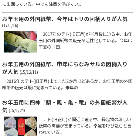
に出回っている。中でも注目を浴びてい...
お年玉用の外国紙幣、今年はトリの図柄入りが人気
(17/1/16)
2017年のテト(旧正月)が半月後に迫る中、お年
玉用の外国紙幣の販売が活性化している。今年は
干支の「酉...
お年玉用の外国紙幣、申年にちなみサルの図柄入り
が人気
(15/12/11)
2016年のテト(旧正月)までまだ2か月ほどあるが、お年玉用の外国
紙幣の販売は既に始まっている。来年の...
お年玉用に四神「麟・鳳・亀・竜」の外国紙幣が人
気
(15/1/24)
テト(旧正月)が間近に迫る中、縁起物の珍しい
紙幣の需要が高まっている。幸運を呼び込むと言
われている...