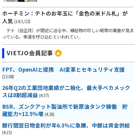
ホーチミン：テトのお年玉に「金色の米ドル札」が
人気
(14/1/22)
テト（旧正月）が間近に迫る中、縁起物の珍しい紙幣の需要が高ま
っている。幸運を呼び込むといわれてい...
VIETJO会員記事
FPT、OpenAIと提携 AI変革とセキュリティ支援
(13:08)
26年Q2の工業団地業績が二極化、最大手ベカメック
スは8割超減益
(4:37)
BSR、ズンクアット製油所で新原油タンク稼働 貯
蔵能力+12.5％増
(4:26)
銀行間翌日物金利が年6.3％に急騰、中銀は資金供給
(4:15)