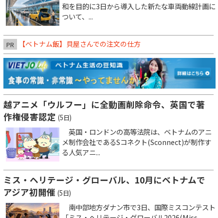
和を目的に3日から導入した新たな車両動線計画に
ついて、...
【ベトナム飯】貝屋さんでの注文の仕方
PR
越アニメ「ウルフー」に全動画削除命令、英国で著
作権侵害認定
(5日)
英国・ロンドンの高等法院は、ベトナムのアニ
メ制作会社であるSコネクト(Sconnect)が制作す
る人気アニ...
ミス・ヘリテージ・グローバル、10月にベトナムで
アジア初開催
(5日)
南中部地方ダナン市で3日、国際ミスコンテスト
「ミス・ヘリテージ・グローバル2026(Miss