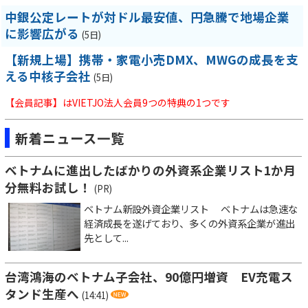
中銀公定レートが対ドル最安値、円急騰で地場企業
に影響広がる
(5日)
【新規上場】携帯・家電小売DMX、MWGの成長を支
える中核子会社
(5日)
【会員記事】はVIETJO法人会員9つの特典の1つです
新着ニュース一覧
ベトナムに進出したばかりの外資系企業リスト1か月
分無料お試し！
(PR)
ベトナム新設外資企業リスト ベトナムは急速な
経済成長を遂げており、多くの外資系企業が進出
先として...
台湾鴻海のベトナム子会社、90億円増資 EV充電ス
タンド生産へ
(14:41)