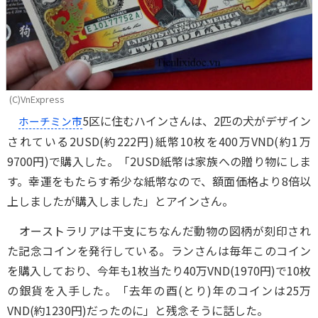
(C)VnExpress
5区に住むハインさんは、2匹の犬がデザイン
ホーチミン市
されている2USD(約222円)紙幣10枚を400万VND(約1万
9700円)で購入した。「2USD紙幣は家族への贈り物にしま
す。幸運をもたらす希少な紙幣なので、額面価格より8倍以
上しましたが購入しました」とアインさん。
オーストラリアは干支にちなんだ動物の図柄が刻印され
た記念コインを発行している。ランさんは毎年このコイン
を購入しており、今年も1枚当たり40万VND(1970円)で10枚
の銀貨を入手した。「去年の酉(とり)年のコインは25万
VND(約1230円)だったのに」と残念そうに話した。