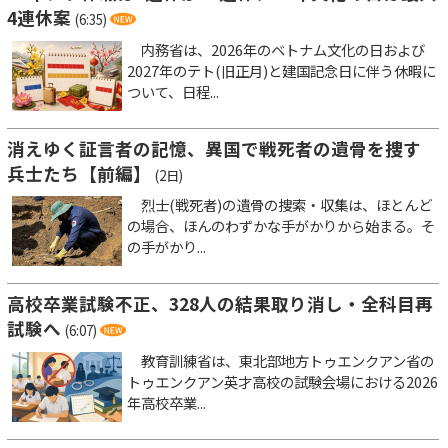
4連休案
(6:35)
内務省は、2026年のベトナム文化の日および
2027年のテト(旧正月)と建国記念日に伴う休暇に
ついて、日程...
消えゆく証言者の記憶、異国で戦死者の遺骨を捜す
兵士たち【前編】
(2日)
烈士(戦死者)の遺骨の捜索・収集は、ほとんど
の場合、ほんのわずかな手がかりから始まる。そ
の手がかり...
高校卒業試験不正、328人の結果取り消し・全科目再
試験へ
(6:07)
教育訓練省は、東北部地方トゥエンクアン省の
トゥエンクアン英才高校の試験会場における2026
年高校卒業...