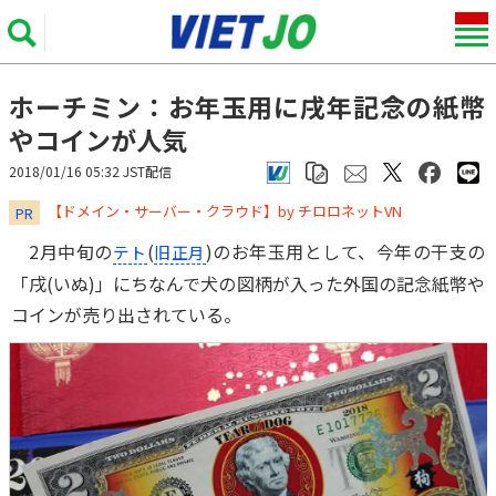
ホーチミン：お年玉用に戌年記念の紙幣
やコインが人気
2018/01/16 05:32 JST配信
​​​​​​​【ドメイン・サーバー・クラウド】by チロロネットVN
PR
2月中旬の
(
)のお年玉用として、今年の干支の
テト
旧正月
「戌(いぬ)」にちなんで犬の図柄が入った外国の記念紙幣や
コインが売り出されている。